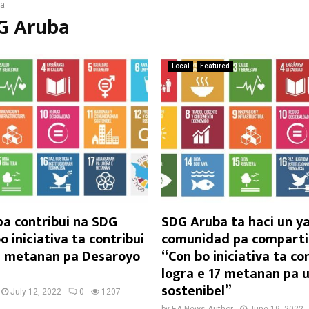
ba
DG Aruba
Local
Featured
a contribui na SDG
SDG Aruba ta haci un 
o iniciativa ta contribui
comunidad pa comparti 
17 metanan pa Desaroyo
“Con bo iniciativa ta co
logra e 17 metanan pa 
sostenibel”
July 12, 2022
0
1207