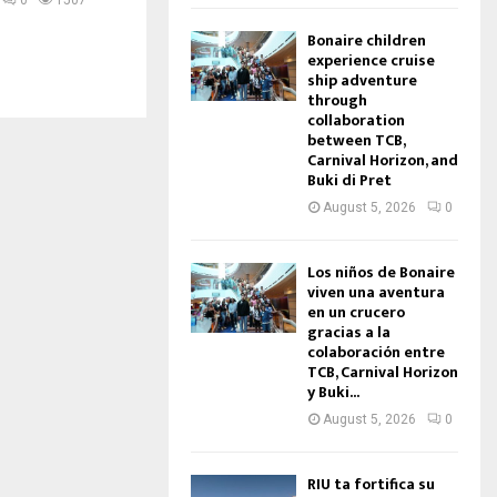
0
1507
Bonaire children
experience cruise
ship adventure
through
collaboration
between TCB,
Carnival Horizon, and
Buki di Pret
August 5, 2026
0
Los niños de Bonaire
viven una aventura
en un crucero
gracias a la
colaboración entre
TCB, Carnival Horizon
y Buki...
August 5, 2026
0
RIU ta fortifica su