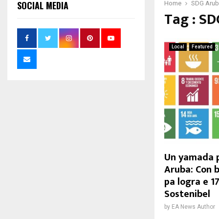
SOCIAL MEDIA
Home
SDG Aru
Tag : S
Local
Featured
Un yamada p
Aruba: Con b
pa logra e 
Sostenibel
by
EA News Author