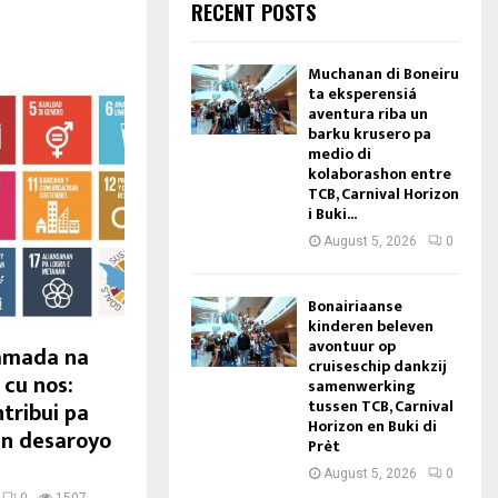
RECENT POSTS
Muchanan di Boneiru
ta eksperensiá
aventura riba un
barku krusero pa
medio di
kolaborashon entre
TCB, Carnival Horizon
i Buki...
August 5, 2026
0
Bonairiaanse
kinderen beleven
avontuur op
yamada na
cruiseschip dankzij
cu nos:
samenwerking
tussen TCB, Carnival
ntribui pa
Horizon en Buki di
un desaroyo
Prèt
August 5, 2026
0