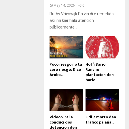
May 14, 2026
0
Ruthy Vrieswijk Pa via di e remetido
aki, mi kier hala atencion
públicamente...
Poco riesgo no ta
Hof’i Bario
cero riesgo: Kico
Rancho
Aruba...
plantacion den
bario
Video viral a
E di 7 morto den
conduci dos
trafico pa aña...
detencion den