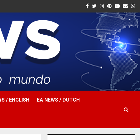
Facebook
Twitter
Instagram
Pinterest
Youtube
Email
W
S / ENGLISH
EA NEWS / DUTCH