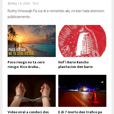
May 14, 2026
0
Ruthy Vrieswijk Pa via di e remetido aki, mi kier hala atencion
públicamente...
Poco riesgo no ta cero
Hof’i Bario Rancho
riesgo: Kico Aruba...
plantacion den bario
Video viral a conduci dos
E di 7 morto den trafico pa