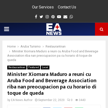
Our Services
Contact Us
Facebook
Twitter
Instagram
Pinterest
Youtube
Email
Whatsapp
PRIMARY
MENU
Home
Aruba Turismo
Restaurantnan
app
Minister Xiomara Maduro a reuni cu Aruba Food and Beverage
Association riba nan preocupacion pa cu horario di toque de
queda
Restaurantnan
Featured
Local
Minister Xiomara Maduro a reuni cu
Aruba Food and Beverage Association
riba nan preocupacion pa cu horario di
toque de queda
by
EA News Author
September 22, 2020
0
3443