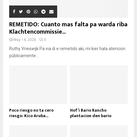
REMETIDO: Cuanto mas falta pa warda riba
Klachtencommissie...
May 14, 2026
0
Ruthy Vrieswijk Pa via di e remetido aki, mi kier hala atencion
públicamente...
Poco riesgo no ta cero
Hof’i Bario Rancho
riesgo: Kico Aruba...
plantacion den bario