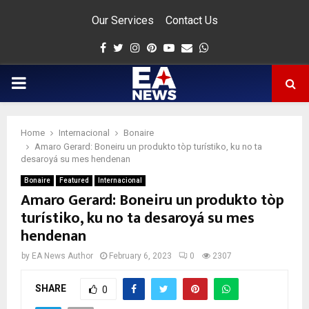
Our Services
Contact Us
Facebook
Twitter
Instagram
Pinterest
Youtube
Email
Whatsapp
PRIMARY
MENU
Home
Internacional
Bonaire
app
Amaro Gerard: Boneiru un produkto tòp turístiko, ku no ta
desaroyá su mes hendenan
Bonaire
Featured
Internacional
Amaro Gerard: Boneiru un produkto tòp
turístiko, ku no ta desaroyá su mes
hendenan
by
EA News Author
February 6, 2023
0
2307
SHARE
0