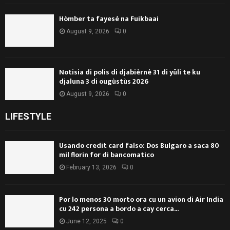
Hòmber ta fayesé na Fuikbaai
August 9, 2026
0
Notisia di polis di djabièrnè 31 di yüli te ku
djaluna 3 di ougùstùs 2026
August 9, 2026
0
LIFESTYLE
Usando credit card falso: Dos Bulgaro a saca 80
mil florin for di bancomatico
February 13, 2026
0
Por lo menos 30 morto ora cu un avion di Air India
cu 242 persona a bordo a cay cerca...
June 12, 2025
0