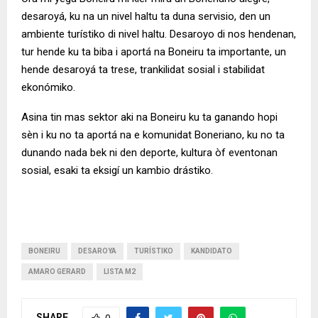
desaroyá, ku na un nivel haltu ta duna servisio, den un
ambiente turístiko di nivel haltu. Desaroyo di nos hendenan,
tur hende ku ta biba i aportá na Boneiru ta importante, un
hende desaroyá ta trese, trankilidat sosial i stabilidat
ekonómiko.
Asina tin mas sektor aki na Boneiru ku ta ganando hopi
sèn i ku no ta aportá na e komunidat Boneriano, ku no ta
dunando nada bek ni den deporte, kultura òf eventonan
sosial, esaki ta eksigí un kambio drástiko.
BONEIRU
DESAROYA
TURÍSTIKO
KANDIDATO
AMARO GERARD
LISTA M2
SHARE