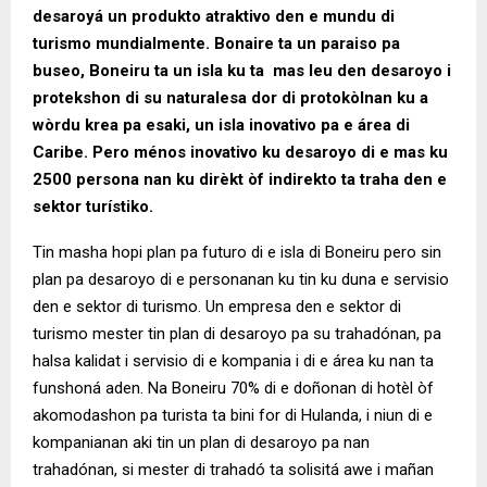
desaroyá un produkto atraktivo den e mundu di
turismo mundialmente. Bonaire ta un paraiso pa
buseo, Boneiru ta un isla ku ta mas leu den desaroyo i
protekshon di su naturalesa dor di protokòlnan ku a
wòrdu krea pa esaki, un isla inovativo pa e área di
Caribe. Pero ménos inovativo ku desaroyo di e mas ku
2500 persona nan ku dirèkt òf indirekto ta traha den e
sektor turístiko.
Tin masha hopi plan pa futuro di e isla di Boneiru pero sin
plan pa desaroyo di e personanan ku tin ku duna e servisio
den e sektor di turismo. Un empresa den e sektor di
turismo mester tin plan di desaroyo pa su trahadónan, pa
halsa kalidat i servisio di e kompania i di e área ku nan ta
funshoná aden. Na Boneiru 70% di e doñonan di hotèl òf
akomodashon pa turista ta bini for di Hulanda, i niun di e
kompanianan aki tin un plan di desaroyo pa nan
trahadónan, si mester di trahadó ta solisitá awe i mañan