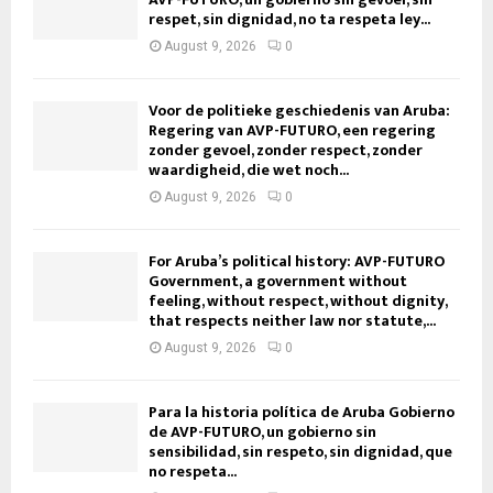
respet, sin dignidad, no ta respeta ley...
August 9, 2026
0
Voor de politieke geschiedenis van Aruba:
Regering van AVP-FUTURO, een regering
zonder gevoel, zonder respect, zonder
waardigheid, die wet noch...
August 9, 2026
0
For Aruba’s political history: AVP-FUTURO
Government, a government without
feeling, without respect, without dignity,
that respects neither law nor statute,...
August 9, 2026
0
Para la historia política de Aruba Gobierno
de AVP-FUTURO, un gobierno sin
sensibilidad, sin respeto, sin dignidad, que
no respeta...