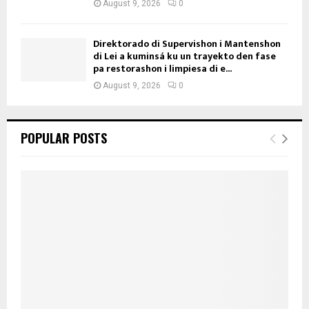
August 9, 2026
0
Direktorado di Supervishon i Mantenshon
di Lei a kuminsá ku un trayekto den fase
pa restorashon i limpiesa di e...
August 9, 2026
0
POPULAR POSTS