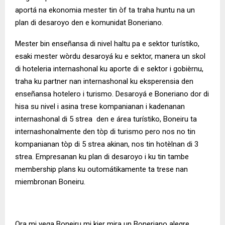
aportá na ekonomia mester tin òf ta traha huntu na un
plan di desaroyo den e komunidat Boneriano.
Mester bin enseñansa di nivel haltu pa e sektor turístiko,
esaki mester wòrdu desaroyá ku e sektor, manera un skol
di hoteleria internashonal ku aporte di e sektor i gobièrnu,
traha ku partner nan internashonal ku eksperensia den
enseñansa hotelero i turismo. Desaroyá e Boneriano dor di
hisa su nivel i asina trese kompanianan i kadenanan
internashonal di 5 strea den e área turístiko, Boneiru ta
internashonalmente den tòp di turismo pero nos no tin
kompanianan tòp di 5 strea akinan, nos tin hotèlnan di 3
strea. Empresanan ku plan di desaroyo i ku tin tambe
membership plans ku outomátikamente ta trese nan
miembronan Boneiru.
Ora mi yega Boneiru mi kier mira un Boneriano alegre,