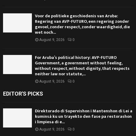
Voor de politieke geschiedenis van Aruba:
Regering van AVP-FUTURO, een regering zonder
gevoel, zonder respect, zonder waardigheid, die
wet noch...
August 9, 2026
0
For Aruba’s political history: AVP-FUTURO
Government, a government without feeling,
without respect, without dignity, that respects
neither law nor statute,...
August 9, 2026
0
EDITOR'S PICKS
Direktorado di Supervishon i Mantenshon di Lei a
kuminsá ku un trayekto den fase pa restorashon
i limpiesa di e...
August 9, 2026
0