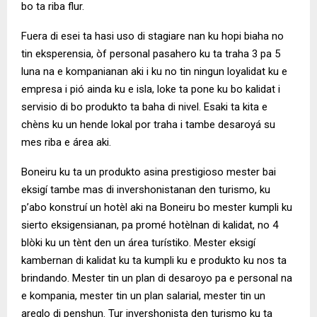
bo ta riba flur.
Fuera di esei ta hasi uso di stagiare nan ku hopi biaha no
tin eksperensia, òf personal pasahero ku ta traha 3 pa 5
luna na e kompanianan aki i ku no tin ningun loyalidat ku e
empresa i pió ainda ku e isla, loke ta pone ku bo kalidat i
servisio di bo produkto ta baha di nivel. Esaki ta kita e
chèns ku un hende lokal por traha i tambe desaroyá su
mes riba e área aki.
Boneiru ku ta un produkto asina prestigioso mester bai
eksigí tambe mas di invershonistanan den turismo, ku
p’abo konstruí un hotèl aki na Boneiru bo mester kumpli ku
sierto eksigensianan, pa promé hotèlnan di kalidat, no 4
blòki ku un tènt den un área turístiko. Mester eksigí
kambernan di kalidat ku ta kumpli ku e produkto ku nos ta
brindando. Mester tin un plan di desaroyo pa e personal na
e kompania, mester tin un plan salarial, mester tin un
areglo di penshun. Tur invershonista den turismo ku ta