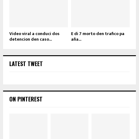
Video viral a conduci dos
E di 7 morto den trafico pa
detencion den caso...
aña...
LATEST TWEET
ON PINTEREST