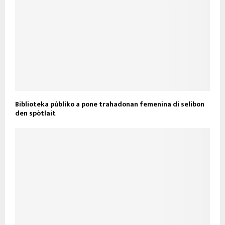
Biblioteka públiko a pone trahadonan femenina di selibon
den spòtlait