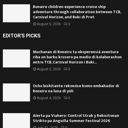
Bonaire children experience cruise ship
adventure through collaboration between TCB,
Carnival Horizon, and Buki di Pret
August 5, 2026
0
EDITOR'S PICKS
Muchanan di Boneiru ta eksperensiá aventura
riba un barku krusero pa medio di kolaborashon
entre TCB, Carnival Horizon i Buki...
August 5, 2026
0
Ocho bishitante rekonóse komo embahador di
Boneiru na luna di yüli
August 4, 2026
0
Alerta pa Viahero: Control Strak y Rekisitonan
Strikto pa Anguilla Summer Festival 2026
July 31, 2026
0