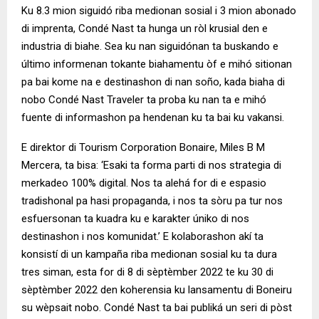
Ku 8.3 mion siguidó riba medionan sosial i 3 mion abonado
di imprenta, Condé Nast ta hunga un ròl krusial den e
industria di biahe. Sea ku nan siguidónan ta buskando e
último informenan tokante biahamentu òf e mihó sitionan
pa bai kome na e destinashon di nan soño, kada biaha di
nobo Condé Nast Traveler ta proba ku nan ta e mihó
fuente di informashon pa hendenan ku ta bai ku vakansi.
E direktor di Tourism Corporation Bonaire, Miles B M
Mercera, ta bisa: ‘Esaki ta forma parti di nos strategia di
merkadeo 100% digital. Nos ta alehá for di e espasio
tradishonal pa hasi propaganda, i nos ta sòru pa tur nos
esfuersonan ta kuadra ku e karakter úniko di nos
destinashon i nos komunidat.’ E kolaborashon akí ta
konsistí di un kampaña riba medionan sosial ku ta dura
tres siman, esta for di 8 di sèptèmber 2022 te ku 30 di
sèptèmber 2022 den koherensia ku lansamentu di Boneiru
su wèpsait nobo. Condé Nast ta bai publiká un seri di pòst