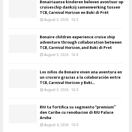
Bonairiaanse kinderen beleven avontuur op
cruiseschip dankzij samenwerking tussen
TCB, Carnival Horizon en Buki di Prèt
August 5, 2026
0
Bonaire children experience cruise ship
adventure through collaboration between
TCB, Carnival Horizon, and Buki di Pret
August 5, 2026
0
Los niños de Bonaire viven una aventura en
un crucero gracias a la colaboración entre
TCB, Carnival Horizon y Buki...
August 5, 2026
0
RIU ta fortifica su segmento “premium”
den Caribe cu renobacion di RIU Palace
Aruba
August 4, 2026
0