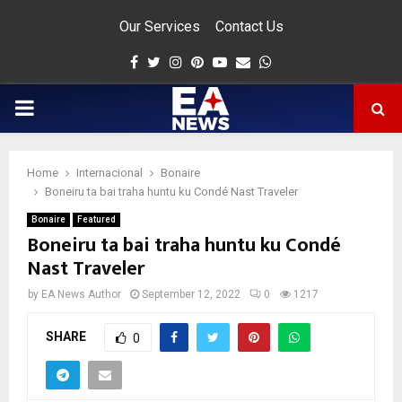
Our Services
Contact Us
Facebook
Twitter
Instagram
Pinterest
Youtube
Email
Whatsapp
PRIMARY
MENU
Home
Internacional
Bonaire
app
Boneiru ta bai traha huntu ku Condé Nast Traveler
Bonaire
Featured
Boneiru ta bai traha huntu ku Condé
Nast Traveler
by
EA News Author
September 12, 2022
0
1217
SHARE
0