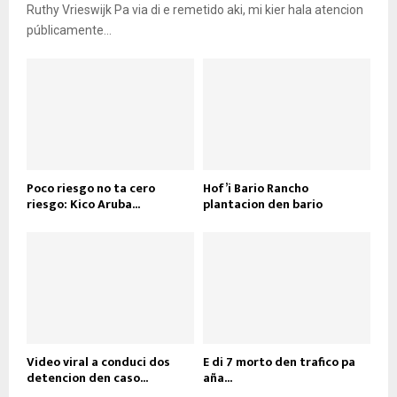
Ruthy Vrieswijk Pa via di e remetido aki, mi kier hala atencion
públicamente...
Poco riesgo no ta cero
Hof’i Bario Rancho
riesgo: Kico Aruba...
plantacion den bario
Video viral a conduci dos
E di 7 morto den trafico pa
detencion den caso...
aña...