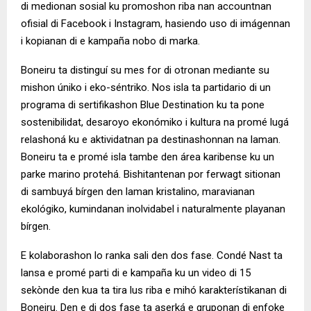
di medionan sosial ku promoshon riba nan accountnan
ofisial di Facebook i Instagram, hasiendo uso di imágennan
i kopianan di e kampaña nobo di marka.
Boneiru ta distinguí su mes for di otronan mediante su
mishon úniko i eko-séntriko. Nos isla ta partidario di un
programa di sertifikashon Blue Destination ku ta pone
sostenibilidat, desaroyo ekonómiko i kultura na promé lugá
relashoná ku e aktividatnan pa destinashonnan na laman.
Boneiru ta e promé isla tambe den área karibense ku un
parke marino protehá. Bishitantenan por ferwagt sitionan
di sambuyá bírgen den laman kristalino, maravianan
ekológiko, kumindanan inolvidabel i naturalmente playanan
bírgen.
E kolaborashon lo ranka sali den dos fase. Condé Nast ta
lansa e promé parti di e kampaña ku un video di 15
sekònde den kua ta tira lus riba e mihó karakterístikanan di
Boneiru. Den e di dos fase ta aserká e gruponan di enfoke