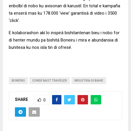
enbolbí di nobo ku avisonan di karusèl. En total e kampaña
ta enserá mas ku 178.000 ‘view’ garantisá di video i 3500
‘click’.
E kolaborashon akí lo inspirá bishitantenan bieu i nobo for
di henter mundu pa bishitá Boneiru i mira e abundansia di
bunitesa ku nos isla tin di ofresé.
BONEIRU
CONDÉ NAST TRAVELER
INDUSTRIA DI BIAHE
SHARE
0