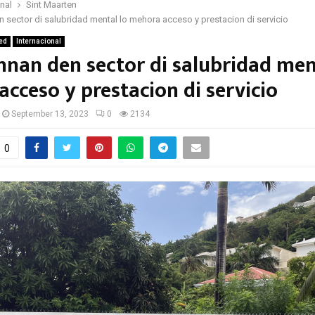
onal
Sint Maarten
n sector di salubridad mental lo mehora acceso y prestacion di servicio
ed
Internacional
nnan den sector di salubridad men
cceso y prestacion di servicio
September 13, 2023
0
2134
0