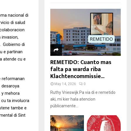
ema nacional di
vicio di salud
 colaboracion
 invasion,
a. Gobierno di
u e partinan
pa atende cu e
REMETIDO: Cuanto mas
falta pa warda riba
Klachtencommissie...
 e reformanan
May 14, 2026
0
, desaroya
Ruthy Vrieswijk Pa via di e remetido
, y mehora
aki, mi kier hala atencion
 cu ta involucra
públicamente...
sostene tambe e
mental di Sint