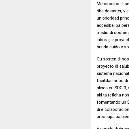
Mehoracion di ser
riba desaster, y
un prioridad prin
accesibel pa per
medio di sosten 
laboral, e proye
brinda cuido y so
Cu sosten di nos
proyecto di salub
sistema nacional 
facilidad nobo d
alinea cu SDG 3,
aki ta refleha n
fomentando un Si
di e colaboracio
preocupa pa biene
E comite di dire