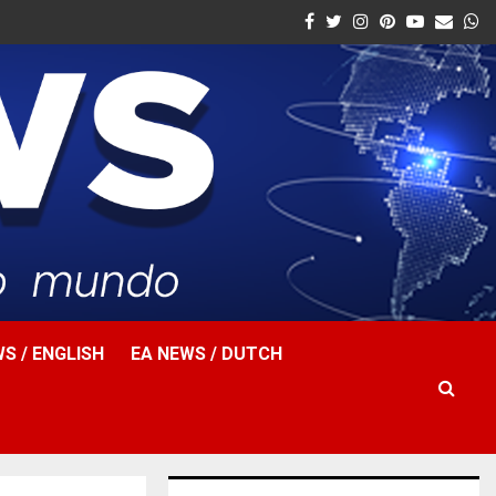
Facebook
Twitter
Instagram
Pinterest
Youtube
Email
W
S / ENGLISH
EA NEWS / DUTCH