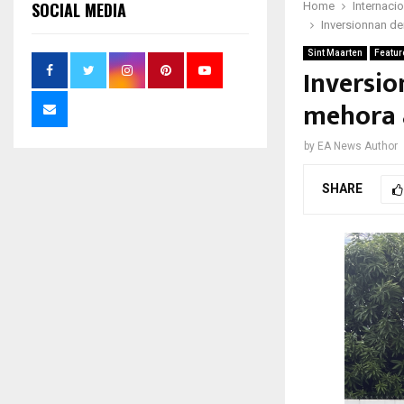
SOCIAL MEDIA
Home
Internaci
Inversionnan de
Sint Maarten
Featur
Inversio
mehora a
by
EA News Author
SHARE