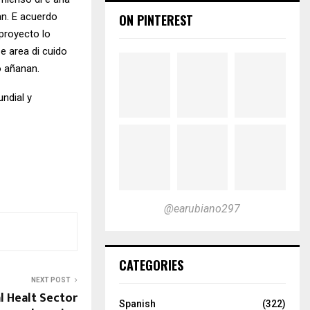
nan. E acuerdo
ON PINTEREST
 proyecto lo
e area di cuido
o añanan.
ndial y
@earubiano297
CATEGORIES
NEXT POST
l Healt Sector
Spanish
(322)