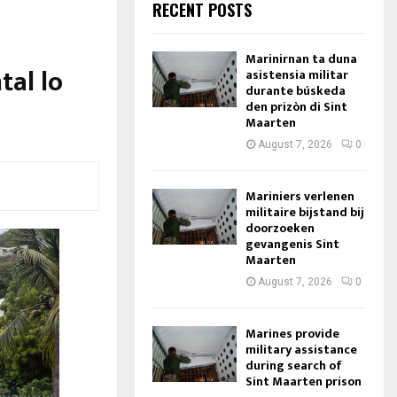
RECENT POSTS
Marinirnan ta duna
tal lo
asistensia militar
durante búskeda
den prizòn di Sint
Maarten
August 7, 2026
0
Mariniers verlenen
militaire bijstand bij
doorzoeken
gevangenis Sint
Maarten
August 7, 2026
0
Marines provide
military assistance
during search of
Sint Maarten prison