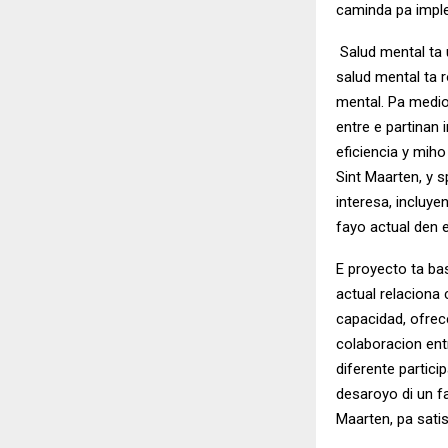
caminda pa impl
Salud mental ta u
salud mental ta 
mental. Pa medio
entre e partinan
eficiencia y miho
Sint Maarten, y s
interesa, incluy
fayo actual den 
E proyecto ta bas
actual relaciona
capacidad, ofrec
colaboracion ent
diferente partici
desaroyo di un fa
Maarten, pa sati