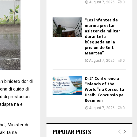
August 7, 2026
0
“Los infantes de
marina prestan
asistencia militar
durante la
búsqueda en la
prisión de Sint
Maarten”
August 7, 2026
0
Di 21 Conferencia
an binidero dor di
“Islands of the
World” na Corsou ta
ena di cuido di
Hraibi Concunsio pa
d di prestacion
Resumen
 adapta na e
August 7, 2026
0
l, Minister di
POPULAR POSTS
aki ta na