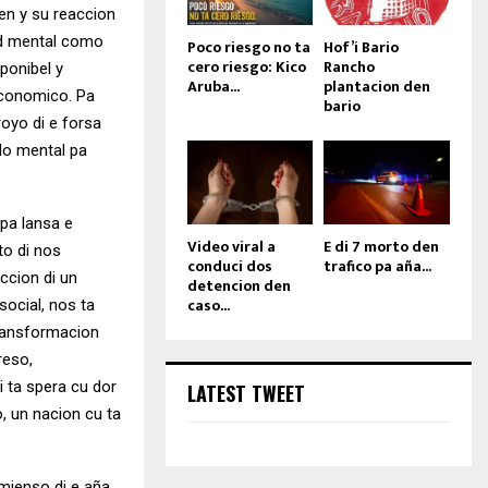
ten y su reaccion
dad mental como
Poco riesgo no ta
Hof’i Bario
cero riesgo: Kico
Rancho
sponibel y
Aruba...
plantacion den
economico. Pa
bario
oyo di e forsa
ido mental pa
pa lansa e
Video viral a
E di 7 morto den
to di nos
conduci dos
trafico pa aña...
uccion di un
detencion den
caso...
social, nos ta
transformacion
reso,
 ta spera cu dor
LATEST TWEET
, un nacion cu ta
omienso di e aña