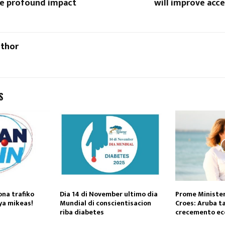
he profound impact
will improve acce
uthor
S
na trafiko
Dia 14 di November ultimo dia
Prome Minister
ya mikeas!
Mundial di conscientisacion
Croes: Aruba t
riba diabetes
crecemento ec