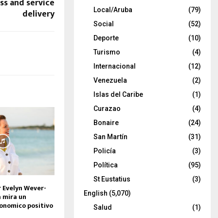
ss and service
Local/Aruba
(79)
delivery
Social
(52)
Deporte
(10)
Turismo
(4)
Internacional
(12)
Venezuela
(2)
Islas del Caribe
(1)
Curazao
(4)
Bonaire
(24)
San Martín
(31)
Policía
(3)
Política
(95)
St Eustatius
(3)
 Evelyn Wever-
English
(5,070)
a mira un
onomico positivo
Salud
(1)