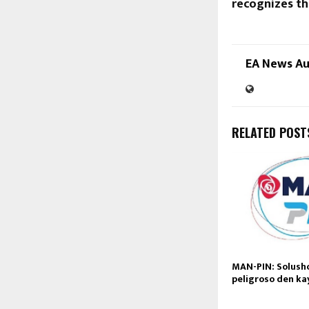
recognizes t
EA News A
RELATED POST
MAN-PIN: Solusho
peligroso den ka