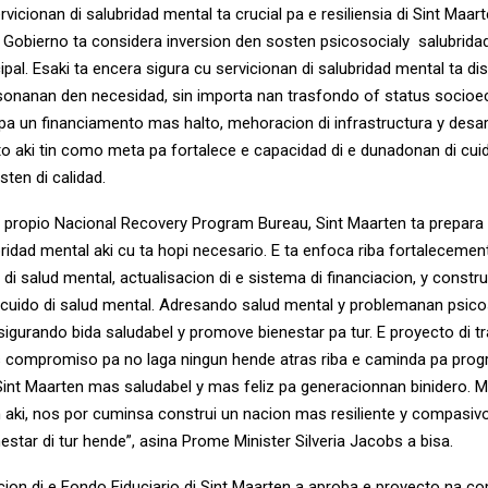
vicionan di salubridad mental ta crucial pa e resiliensia di Sint Maar
 e Gobierno ta considera inversion den sosten psicosocialy salubri
cipal. Esaki ta encera sigura cu servicionan di salubridad mental ta di
sonanan den necesidad, sin importa nan trasfondo of status socio
pa un financiamento mas halto, mehoracion di infrastructura y desar
cto aki tin como meta pa fortalece e capacidad di e dunadonan di cu
sten di calidad.
 propio Nacional Recovery Program Bureau, Sint Maarten ta prepara 
ridad mental aki cu ta hopi necesario. E ta enfoca riba fortalecemen
di salud mental, actualisacion di e sistema di financiacion, y constr
i cuido di salud mental. Adresando salud mental y problemanan psico
 sigurando bida saludabel y promove bienestar pa tur. E proyecto di 
os compromiso pa no laga ningun hende atras riba e caminda pa prog
nt Maarten mas saludabel y mas feliz pa generacionnan binidero. Mi
n aki, nos por cuminsa construi un nacion mas resiliente y compasivo
star di tur hende”, asina Prome Minister Silveria Jacobs a bisa.
ccion di e Fondo Fiduciario di Sint Maarten a aproba e proyecto na c