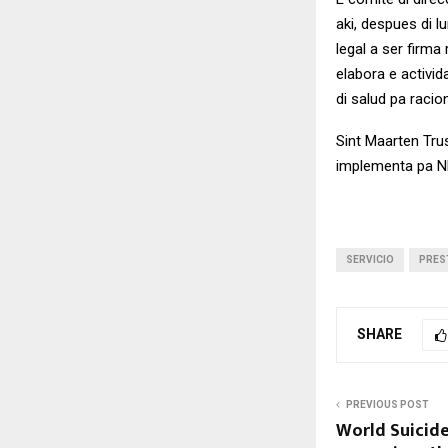
aki, despues di l
legal a ser firma
elabora e activi
di salud pa raci
Sint Maarten Tru
implementa pa NR
SERVICIO
PRES
SHARE
PREVIOUS POST
World Suicid