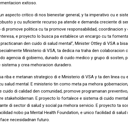
ementacion exitoso.
n aspecto critico di nos bienestar general, y ta imperativo cu e sist
robusto y cu suficiente recurso pa atende e demanda creciente di ser
 di promove politica cu ta promove responsabilidad, coordinacion y
 interesa, e proyecto lo busca pa establece un encargo cu ta fomenta
 practicanan den cuido di salud mental”, Minister Ottley di VSA a bis
pecialmente Ministerio di VSA, ta dedica na traha den colaboracion c
endo agencia di gobierno, dunado di cuido medico y grupo di sosten, 
e sistema y crea mehoracion duradero.
a riba e metanan strategico di e Ministerio di VSA y ta den linea cu
 cu salud mental. E ministerio tin como meta pa mehora gobernacion
e cuido di calidad den comunidad, promove programanan preventivo
re stakeholdernan. E proyecto lo fortalece e sistema di cuido mental
pante di sector di salud y social pa mehora servicio. E proyecto ta 
cilidad nobo pa Mental Health Foundation, e unico facilidad di salud 
sface necesidadnan futuro.