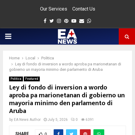
Our Services
Contact Us
Facebook
Twitter
Instagram
Pinterest
Youtube
Email
Whatsapp
PRIMARY
MENU
Home
Local
Politica
app
Ley di fondo di inversion a wordo aproba pa marionetanan di
gobierno un mayoria minimo den parlamento di Aruba
Politica
Featured
Ley di fondo di inversion a wordo
aproba pa marionetanan di gobierno un
mayoria minimo den parlamento di
Aruba
by
EA News Author
July 5, 2026
0
6391
SHARE
0