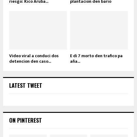
riesgo: Kico Aruba...
plantacion den bario
Video viral a conduci dos
E di 7 morto den trafico pa
detencion den caso...
aña...
LATEST TWEET
ON PINTEREST