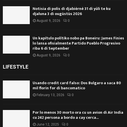
Notisia di polis di djabièrnè 31 di yüli te ku
djaluna 3 di ougùstùs 2026
August 9, 2026
0
Un kapítulo polítiko nobo pa Boneiru: James Finies
lo lansa ofisialmente Partido Pueblo Progresivo
riba 6 di September
August 9, 2026
0
LIFESTYLE
Usando credit card falso: Dos Bulgaro a saca 80
mil florin for di bancomatico
February 13, 2026
0
Por lo menos 30 morto ora cu un avion di Air India
cu 242 persona a bordo a cay cerca...
June 12, 2025
0