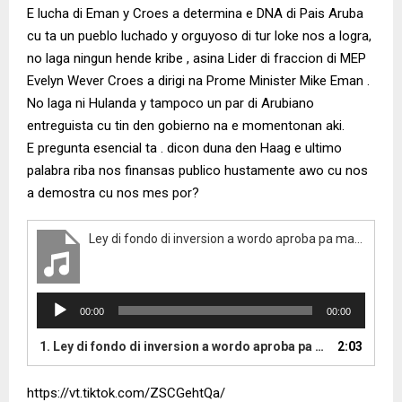
E lucha di Eman y Croes a determina e DNA di Pais Aruba
cu ta un pueblo luchado y orguyoso di tur loke nos a logra,
no laga ningun hende kribe , asina Lider di fraccion di MEP
Evelyn Wever Croes a dirigi na Prome Minister Mike Eman .
No laga ni Hulanda y tampoco un par di Arubiano
entreguista cu tin den gobierno na e momentonan aki.
E pregunta esencial ta . dicon duna den Haag e ultimo
palabra riba nos finansas publico hustamente awo cu nos
a demostra cu nos mes por?
Ley di fondo di inversion a wordo aproba pa marionetanan di gobierno un mayoria minimo den parlamento di Aruba
A
00:00
00:00
u
d
1.
Ley di fondo di inversion a wordo aproba pa marionetanan di gobierno un mayoria minimo den parlamento di Aruba
2:03
i
o
https://vt.tiktok.com/ZSCGehtQa/
P