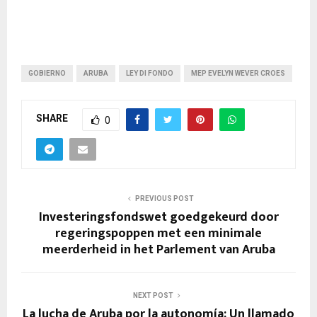
l
a
y
e
r
GOBIERNO
ARUBA
LEY DI FONDO
MEP EVELYN WEVER CROES
SHARE
0
PREVIOUS POST
Investeringsfondswet goedgekeurd door
regeringspoppen met een minimale
meerderheid in het Parlement van Aruba
NEXT POST
La lucha de Aruba por la autonomía: Un llamado