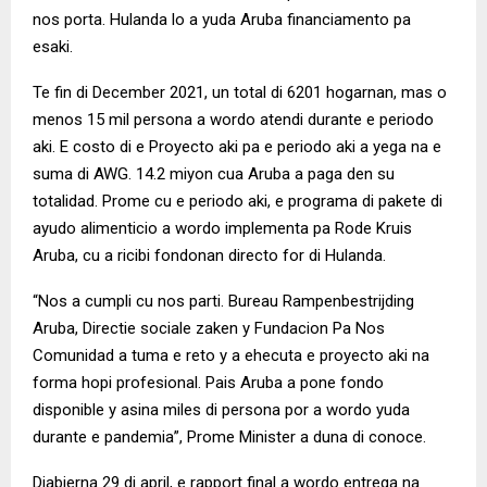
nos porta. Hulanda lo a yuda Aruba financiamento pa
esaki.
Te fin di December 2021, un total di 6201 hogarnan, mas o
menos 15 mil persona a wordo atendi durante e periodo
aki. E costo di e Proyecto aki pa e periodo aki a yega na e
suma di AWG. 14.2 miyon cua Aruba a paga den su
totalidad. Prome cu e periodo aki, e programa di pakete di
ayudo alimenticio a wordo implementa pa Rode Kruis
Aruba, cu a ricibi fondonan directo for di Hulanda.
“Nos a cumpli cu nos parti.
Bureau Rampenbestrijding
Aruba
,
Directie sociale zaken
y
Fundacion Pa Nos
Comunidad
a tuma e reto y a ehecuta e proyecto aki na
forma hopi profesional. Pais Aruba a pone fondo
disponible y asina miles di persona por a wordo yuda
durante e pandemia”, Prome Minister a duna di conoce.
Diabierna 29 di april, e rapport final a wordo entrega na