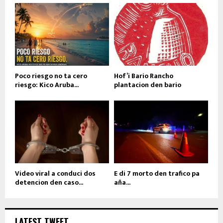
Poco riesgo no ta cero
Hof’i Bario Rancho
riesgo: Kico Aruba...
plantacion den bario
Video viral a conduci dos
E di 7 morto den trafico pa
detencion den caso...
aña...
LATEST TWEET