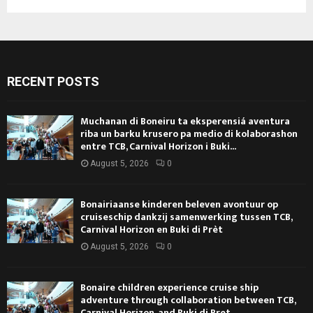
RECENT POSTS
Muchanan di Boneiru ta eksperensiá aventura
riba un barku krusero pa medio di kolaborashon
entre TCB, Carnival Horizon i Buki...
August 5, 2026
0
Bonairiaanse kinderen beleven avontuur op
cruiseschip dankzij samenwerking tussen TCB,
Carnival Horizon en Buki di Prèt
August 5, 2026
0
Bonaire children experience cruise ship
adventure through collaboration between TCB,
Carnival Horizon, and Buki di Pret