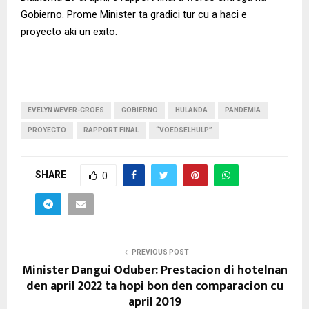
Gobierno. Prome Minister ta gradici tur cu a haci e
proyecto aki un exito.
EVELYN WEVER-CROES
GOBIERNO
HULANDA
PANDEMIA
PROYECTO
RAPPORT FINAL
“VOEDSELHULP”
SHARE
0
PREVIOUS POST
Minister Dangui Oduber: Prestacion di hotelnan
den april 2022 ta hopi bon den comparacion cu
april 2019