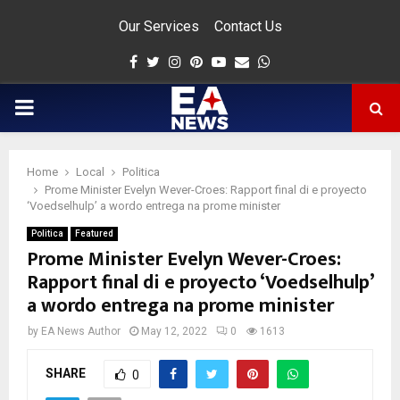
Our Services
Contact Us
Facebook
Twitter
Instagram
Pinterest
Youtube
Email
Whatsapp
PRIMARY
MENU
Home
Local
Politica
app
Prome Minister Evelyn Wever-Croes: Rapport final di e proyecto
‘Voedselhulp’ a wordo entrega na prome minister
Politica
Featured
Prome Minister Evelyn Wever-Croes:
Rapport final di e proyecto ‘Voedselhulp’
a wordo entrega na prome minister
by
EA News Author
May 12, 2022
0
1613
SHARE
0