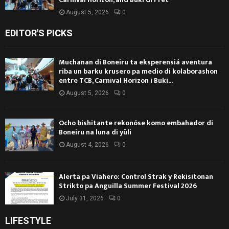
August 5, 2026
0
EDITOR'S PICKS
Muchanan di Boneiru ta eksperensiá aventura
riba un barku krusero pa medio di kolaborashon
entre TCB, Carnival Horizon i Buki...
August 5, 2026
0
Ocho bishitante rekonóse komo embahador di
Boneiru na luna di yüli
August 4, 2026
0
Alerta pa Viahero: Control Strak y Rekisitonan
Strikto pa Anguilla Summer Festival 2026
July 31, 2026
0
LIFESTYLE