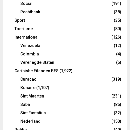
Social
(191)
Rechtbank
(38)
Sport
(35)
Toerisme
(80)
International
(126)
Venezuela
(12)
Colombia
(4)
Verenegde Staten
(5)
Caribishe Eilanden BES
(1,922)
Curacao
(319)
Bonaire
(1,107)
Sint Maarten
(231)
Saba
(85)
Sint Eustatius
(32)
Nederland
(150)
Politie
(40)