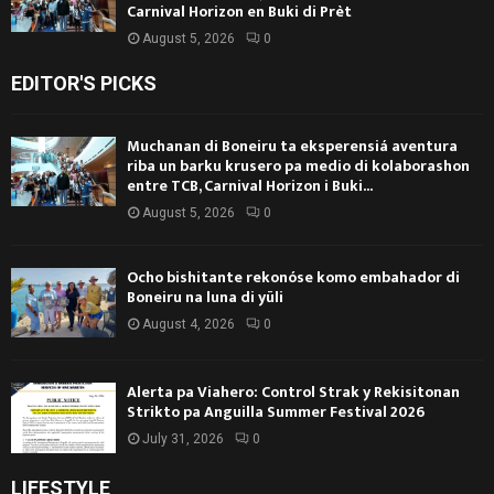
Carnival Horizon en Buki di Prèt
August 5, 2026
0
EDITOR'S PICKS
Muchanan di Boneiru ta eksperensiá aventura
riba un barku krusero pa medio di kolaborashon
entre TCB, Carnival Horizon i Buki...
August 5, 2026
0
Ocho bishitante rekonóse komo embahador di
Boneiru na luna di yüli
August 4, 2026
0
Alerta pa Viahero: Control Strak y Rekisitonan
Strikto pa Anguilla Summer Festival 2026
July 31, 2026
0
LIFESTYLE