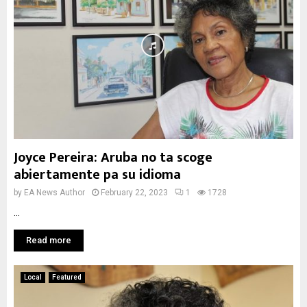
Joyce Pereira: Aruba no ta scoge
abiertamente pa su idioma
by
EA News Author
February 22, 2023
1
1728
...
Read more
Local
Featured