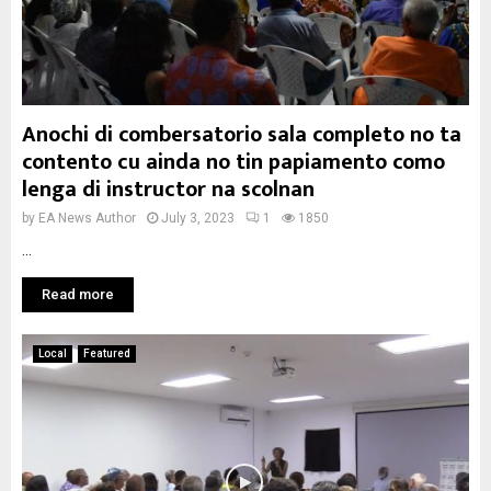
Anochi di combersatorio sala completo no ta
contento cu ainda no tin papiamento como
lenga di instructor na scolnan
by
EA News Author
July 3, 2023
1
1850
...
Read more
Local
Featured