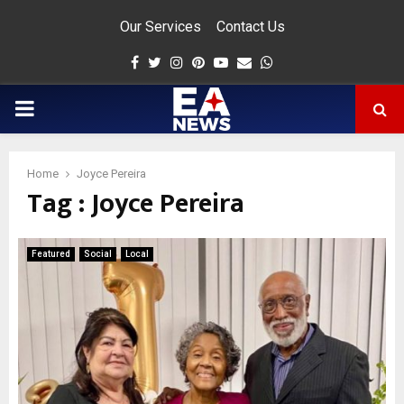
Our Services
Contact Us
Facebook
Twitter
Instagram
Pinterest
Youtube
Email
Whatsapp
PRIMARY
MENU
Home
Joyce Pereira
Tag : Joyce Pereira
app
Featured
Social
Local