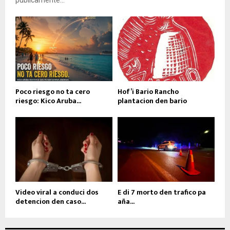
Poco riesgo no ta cero
Hof’i Bario Rancho
riesgo: Kico Aruba...
plantacion den bario
Video viral a conduci dos
E di 7 morto den trafico pa
detencion den caso...
aña...