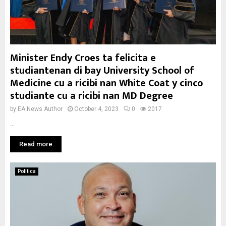
Minister Endy Croes ta felicita e
studiantenan di bay University School of
Medicine cu a ricibi nan White Coat y cinco
studiante cu a ricibi nan MD Degree
by
EA News Author
October 4, 2023
0
2017
...
Read more
Politica