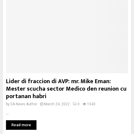
Lider di fraccion di AVP: mr. Mike Eman:
Mester scucha sector Medico den reunion cu
portanan habri
by
EA News Author
March 24, 2022
0
1543
...
Read more