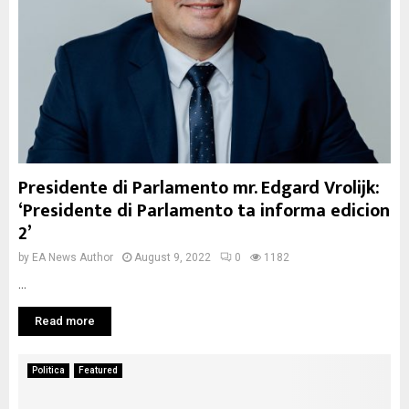
Presidente di Parlamento mr. Edgard Vrolijk:
‘Presidente di Parlamento ta informa edicion
2’
by
EA News Author
August 9, 2022
0
1182
...
Read more
Politica
Featured