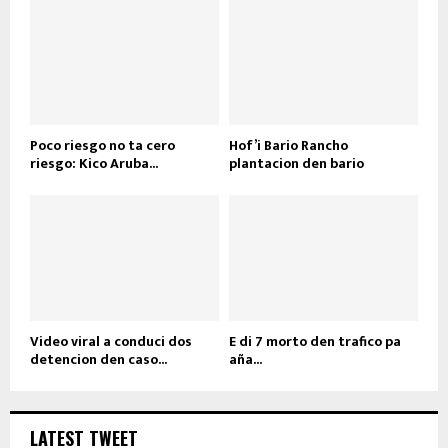
Poco riesgo no ta cero
Hof’i Bario Rancho
riesgo: Kico Aruba...
plantacion den bario
Video viral a conduci dos
E di 7 morto den trafico pa
detencion den caso...
aña...
LATEST TWEET