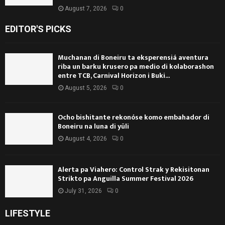
August 7, 2026
0
EDITOR'S PICKS
Muchanan di Boneiru ta eksperensiá aventura
riba un barku krusero pa medio di kolaborashon
entre TCB, Carnival Horizon i Buki...
August 5, 2026
0
Ocho bishitante rekonóse komo embahador di
Boneiru na luna di yüli
August 4, 2026
0
Alerta pa Viahero: Control Strak y Rekisitonan
Strikto pa Anguilla Summer Festival 2026
July 31, 2026
0
LIFESTYLE