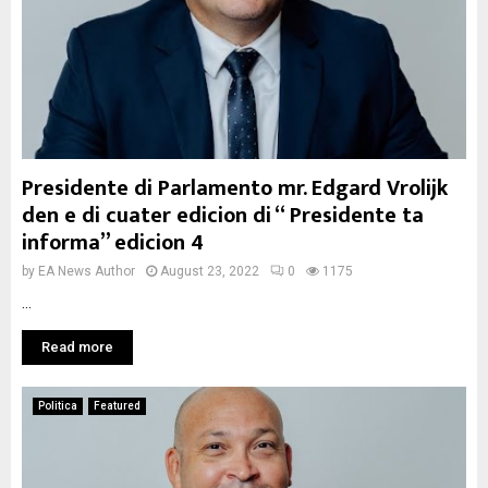
Presidente di Parlamento mr. Edgard Vrolijk
den e di cuater edicion di “ Presidente ta
informa” edicion 4
by
EA News Author
August 23, 2022
0
1175
...
Read more
Politica
Featured