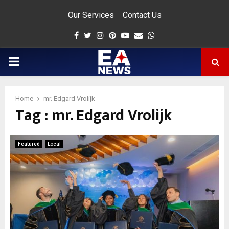
Our Services
Contact Us
Facebook
Twitter
Instagram
Pinterest
Youtube
Email
Whatsapp
PRIMARY
MENU
Home
mr. Edgard Vrolijk
Tag : mr. Edgard Vrolijk
app
Featured
Local