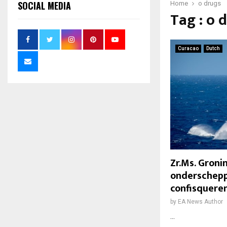
SOCIAL MEDIA
Home
o drugs
Tag : o 
Curacao
Dutch
Zr.Ms. Gron
onderschepp
confisqueren
by
EA News Author
...