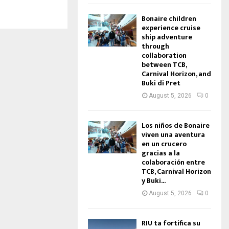
Bonaire children
experience cruise
ship adventure
through
collaboration
between TCB,
Carnival Horizon, and
Buki di Pret
August 5, 2026
0
Los niños de Bonaire
viven una aventura
en un crucero
gracias a la
colaboración entre
TCB, Carnival Horizon
y Buki...
August 5, 2026
0
RIU ta fortifica su