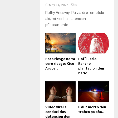
May 14, 2026
0
Ruthy Vrieswijk Pa via di e remetido
aki, mi kier hala atencion
públicamente...
Poco riesgo no ta
Hof’i Bario
cero riesgo: Kico
Rancho
Aruba...
plantacion den
bario
Video viral a
E di 7 morto den
conduci dos
trafico pa aña...
detencion den