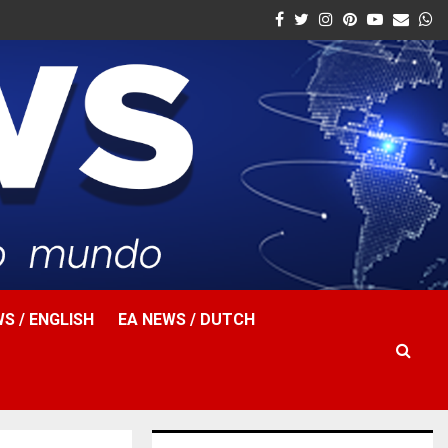
Facebook
Twitter
Instagram
Pinterest
Youtube
Email
W
S / ENGLISH
EA NEWS / DUTCH