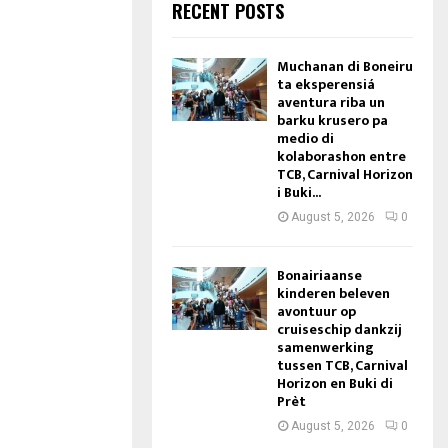
RECENT POSTS
Muchanan di Boneiru
ta eksperensiá
aventura riba un
barku krusero pa
medio di
kolaborashon entre
TCB, Carnival Horizon
i Buki...
August 5, 2026
0
Bonairiaanse
kinderen beleven
avontuur op
cruiseschip dankzij
samenwerking
tussen TCB, Carnival
Horizon en Buki di
Prèt
August 5, 2026
0