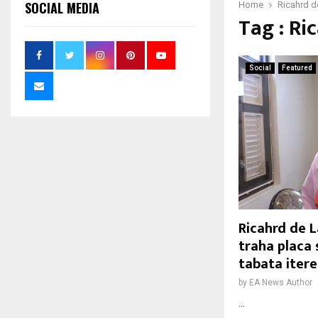
SOCIAL MEDIA
Home
Ricahrd 
Tag : Ri
Social
Featured
Ricahrd de 
traha placa 
tabata iter
by
EA News Author
...