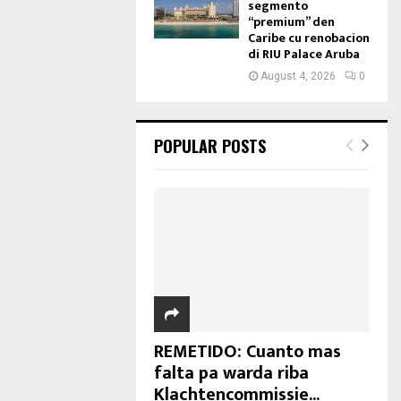
segmento
“premium” den
Caribe cu renobacion
di RIU Palace Aruba
August 4, 2026
0
POPULAR POSTS
REMETIDO: Cuanto mas
falta pa warda riba
Klachtencommissie...