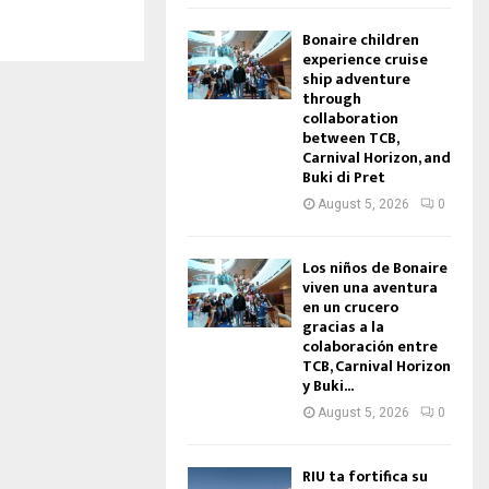
Bonaire children
experience cruise
ship adventure
through
collaboration
between TCB,
Carnival Horizon, and
Buki di Pret
August 5, 2026
0
Los niños de Bonaire
viven una aventura
en un crucero
gracias a la
colaboración entre
TCB, Carnival Horizon
y Buki...
August 5, 2026
0
RIU ta fortifica su