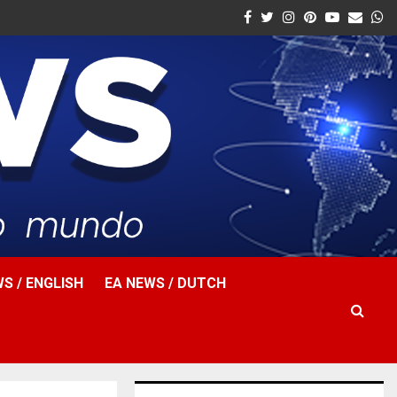
Facebook
Twitter
Instagram
Pinterest
Youtube
Email
W
S / ENGLISH
EA NEWS / DUTCH