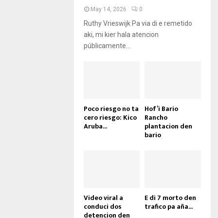
May 14, 2026
0
Ruthy Vrieswijk Pa via di e remetido
aki, mi kier hala atencion
públicamente...
Poco riesgo no ta
Hof’i Bario
cero riesgo: Kico
Rancho
Aruba...
plantacion den
bario
Video viral a
E di 7 morto den
conduci dos
trafico pa aña...
detencion den