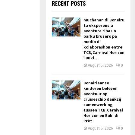
RECENT POSTS
Muchanan di Boneiru
ta eksperensiá
aventura riba un
barku krusero pa
medio di
kolaborashon entre
TCB, Carnival Horizon
i Buki...
August 5, 2026
0
Bonairiaanse
kinderen beleven
avontuur op
cruiseschip dankzij
samenwerking
tussen TCB, Carnival
Horizon en Buki di
Prèt
August 5, 2026
0