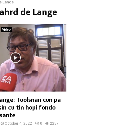
de Lange
cahrd de Lange
Video
Lange: Toolsnan con pa
sin cu tin hopi fondo
esante
October 4, 2022
0
2257