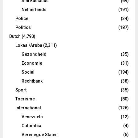
Sint Eustatius
(69)
Netherlands
(191)
Police
(34)
Politics
(187)
Dutch
(4,790)
Lokaal/Aruba
(2,311)
Gezondheid
(35)
Economie
(31)
Social
(194)
Rechtbank
(38)
Sport
(35)
Toerisme
(80)
International
(126)
Venezuela
(12)
Colombia
(4)
Verenegde Staten
(5)