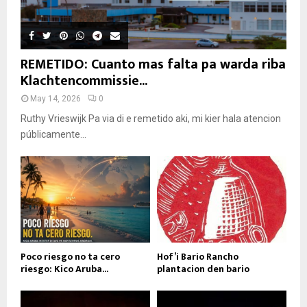
REMETIDO: Cuanto mas falta pa warda riba
Klachtencommissie...
May 14, 2026
0
Ruthy Vrieswijk Pa via di e remetido aki, mi kier hala atencion
públicamente...
Poco riesgo no ta cero
Hof’i Bario Rancho
riesgo: Kico Aruba...
plantacion den bario