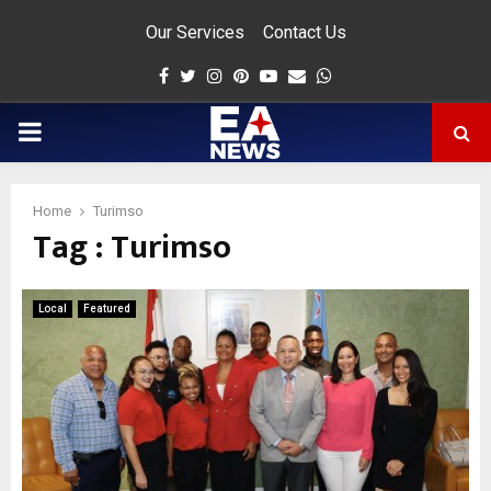
Our Services
Contact Us
Facebook
Twitter
Instagram
Pinterest
Youtube
Email
Whatsapp
PRIMARY
MENU
Home
Turimso
Tag : Turimso
app
Local
Featured