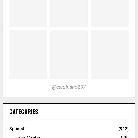
@earubiano297
CATEGORIES
Spanish
(312)
Local/Aruba
(79)