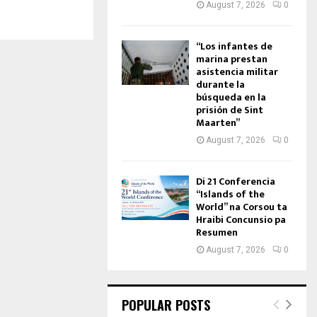
August 7, 2026
0
“Los infantes de
marina prestan
asistencia militar
durante la
búsqueda en la
prisión de Sint
Maarten”
August 7, 2026
0
Di 21 Conferencia
“Islands of the
World” na Corsou ta
Hraibi Concunsio pa
Resumen
August 7, 2026
0
POPULAR POSTS