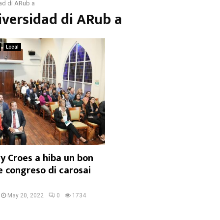
ad di ARub a
iversidad di ARub a
Local
y Croes a hiba un bon
e congreso di carosai
May 20, 2022
0
1734