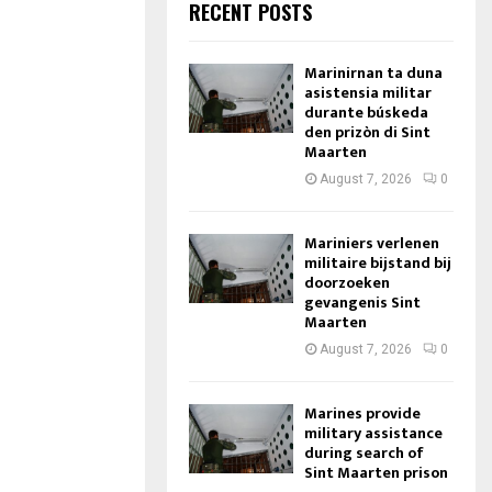
RECENT POSTS
Marinirnan ta duna
asistensia militar
durante búskeda
den prizòn di Sint
Maarten
August 7, 2026
0
Mariniers verlenen
militaire bijstand bij
doorzoeken
gevangenis Sint
Maarten
August 7, 2026
0
Marines provide
military assistance
during search of
Sint Maarten prison