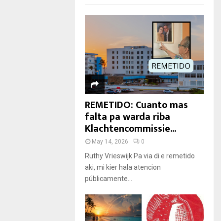
REMETIDO: Cuanto mas
falta pa warda riba
Klachtencommissie...
May 14, 2026
0
Ruthy Vrieswijk Pa via di e remetido
aki, mi kier hala atencion
públicamente...