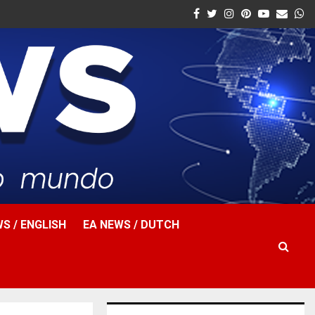
Facebook
Twitter
Instagram
Pinterest
Youtube
Email
W
S / ENGLISH
EA NEWS / DUTCH