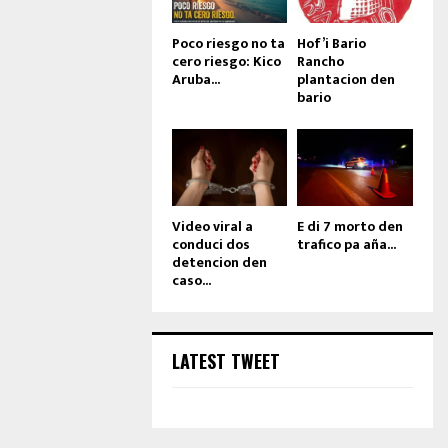
Poco riesgo no ta
Hof’i Bario
cero riesgo: Kico
Rancho
Aruba...
plantacion den
bario
Video viral a
E di 7 morto den
conduci dos
trafico pa aña...
detencion den
caso...
LATEST TWEET