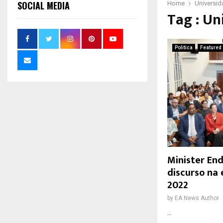
SOCIAL MEDIA
Home
Universid
Tag : Un
Politica
Featured
Minister End
discurso na 
2022
by
EA News Author
...