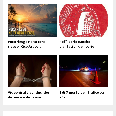
Poco riesgo no ta cero
Hof’i Bario Rancho
riesgo: Kico Aruba...
plantacion den bario
Video viral a conduci dos
E di 7 morto den trafico pa
detencion den caso...
aña...