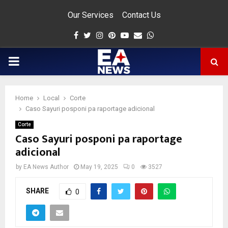
Our Services
Contact Us
Facebook
Twitter
Instagram
Pinterest
Youtube
Email
Whatsapp
PRIMARY
MENU
Home
Local
Corte
app
Caso Sayuri posponi pa raportage adicional
Corte
Caso Sayuri posponi pa raportage
adicional
by
EA News Author
May 19, 2025
0
3527
SHARE
0