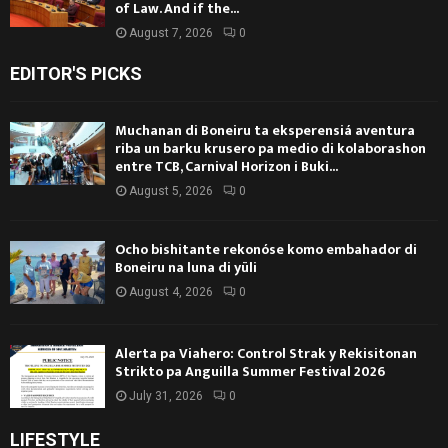
of Law. And if the...
August 7, 2026
0
EDITOR'S PICKS
Muchanan di Boneiru ta eksperensiá aventura
riba un barku krusero pa medio di kolaborashon
entre TCB, Carnival Horizon i Buki...
August 5, 2026
0
Ocho bishitante rekonóse komo embahador di
Boneiru na luna di yüli
August 4, 2026
0
Alerta pa Viahero: Control Strak y Rekisitonan
Strikto pa Anguilla Summer Festival 2026
July 31, 2026
0
LIFESTYLE