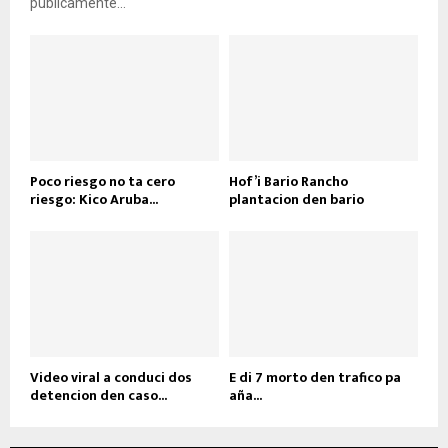
públicamente...
Poco riesgo no ta cero
Hof’i Bario Rancho
riesgo: Kico Aruba...
plantacion den bario
Video viral a conduci dos
E di 7 morto den trafico pa
detencion den caso...
aña...