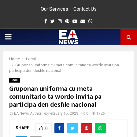
Our Services
Contact Us
Facebook
Twitter
Instagram
Pinterest
Youtube
Email
Whatsapp
PRIMARY
MENU
Home
Local
app
Gruponan uniforma cu meta comunitario ta wordo invita pa
participa den desfile nacional
Local
Gruponan uniforma cu meta
comunitario ta wordo invita pa
participa den desfile nacional
by
EA News Author
February 15, 2023
0
1726
SHARE
0