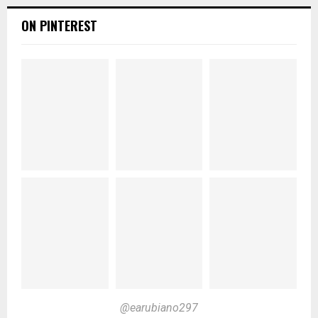
ON PINTEREST
@earubiano297