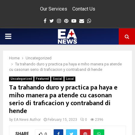
Our Services
Contact Us
Facebook
Twitter
Instagram
Pinterest
Youtube
Email
Whatsapp
PRIMARY
MENU
Home
Uncategorized
app
Ta trahando duro y practica pa haya e miho manera pa atende
cu casonan serio di traficacion y contraband di hende
Uncategorized
Featured
Social
Local
Ta trahando duro y practica pa haya e
miho manera pa atende cu casonan
serio di traficacion y contraband di
hende
by
EA News Author
February 15, 2023
0
2396
SHARE
0