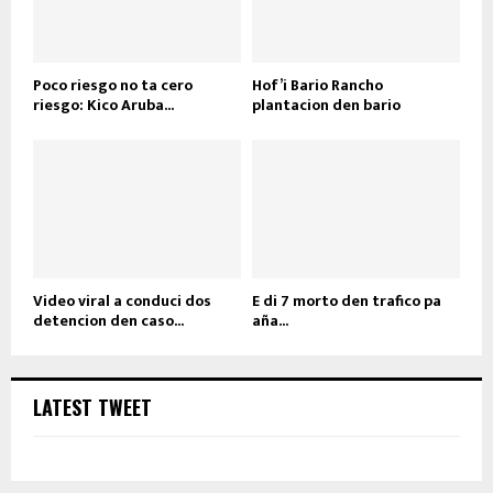
Poco riesgo no ta cero
Hof’i Bario Rancho
riesgo: Kico Aruba...
plantacion den bario
Video viral a conduci dos
E di 7 morto den trafico pa
detencion den caso...
aña...
LATEST TWEET