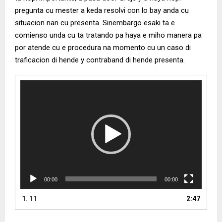
pregunta cu mester a keda resolvi con lo bay anda cu
situacion nan cu presenta. Sinembargo esaki ta e
comienso unda cu ta tratando pa haya e miho manera pa
por atende cu e procedura na momento cu un caso di
traficacion di hende y contraband di hende presenta.
V
i
d
e
o
P
l
a
y
e
00:00
00:00
r
1.
11
2:47