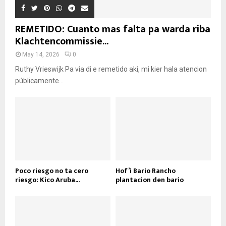
REMETIDO: Cuanto mas falta pa warda riba
Klachtencommissie...
May 14, 2026
0
Ruthy Vrieswijk Pa via di e remetido aki, mi kier hala atencion
públicamente...
Poco riesgo no ta cero
Hof’i Bario Rancho
riesgo: Kico Aruba...
plantacion den bario