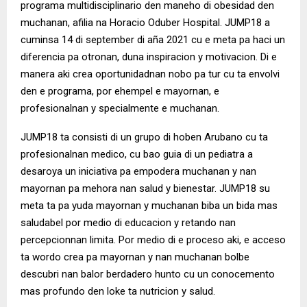
programa multidisciplinario den maneho di obesidad den
muchanan, afilia na Horacio Oduber Hospital. JUMP18 a
cuminsa 14 di september di aña 2021 cu e meta pa haci un
diferencia pa otronan, duna inspiracion y motivacion. Di e
manera aki crea oportunidadnan nobo pa tur cu ta envolvi
den e programa, por ehempel e mayornan, e
profesionalnan y specialmente e muchanan.
JUMP18 ta consisti di un grupo di hoben Arubano cu ta
profesionalnan medico, cu bao guia di un pediatra a
desaroya un iniciativa pa empodera muchanan y nan
mayornan pa mehora nan salud y bienestar. JUMP18 su
meta ta pa yuda mayornan y muchanan biba un bida mas
saludabel por medio di educacion y retando nan
percepcionnan limita. Por medio di e proceso aki, e acceso
ta wordo crea pa mayornan y nan muchanan bolbe
descubri nan balor berdadero hunto cu un conocemento
mas profundo den loke ta nutricion y salud.