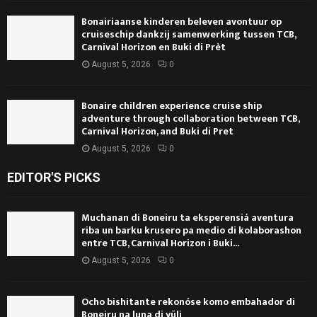
Bonairiaanse kinderen beleven avontuur op
cruiseschip dankzij samenwerking tussen TCB,
Carnival Horizon en Buki di Prèt
August 5, 2026
0
Bonaire children experience cruise ship
adventure through collaboration between TCB,
Carnival Horizon, and Buki di Pret
August 5, 2026
0
EDITOR'S PICKS
Muchanan di Boneiru ta eksperensiá aventura
riba un barku krusero pa medio di kolaborashon
entre TCB, Carnival Horizon i Buki...
August 5, 2026
0
Ocho bishitante rekonóse komo embahador di
Boneiru na luna di yüli