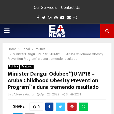
Our Services
Contact Us
Facebook
Twitter
Instagram
Pinterest
Youtube
Email
Whatsapp
PRIMARY
MENU
Home
Local
Politica
app
Minister Dangui Oduber: “JUMP18 – Aruba Childhood Obesity
Prevention Program” a duna tremendo resultado
Politica
Featured
Minister Dangui Oduber: “JUMP18 –
Aruba Childhood Obesity Prevention
Program” a duna tremendo resultado
by
EA News Author
April 23, 2022
0
2231
SHARE
0