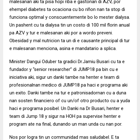
malesanan aki ta pisa hopi riba e gastonan di AZV, por
ehempel diabetes ta ocaciona cu bo riñon nan ta stop di
funciona optimal y conscuentemente bo lo mester dialysa.
Un pashent cu ta dialysa tin un costo di 100 mil florin anual
pa AZV y tur e malesanan aki por a wordo preveni.
Obesidad y mal nutricion ta un di e causante principal di tur
e malesanan menciona, asina e mandatario a splica.
Minister Dangui Oduber ta gradici Dr.Jamiu Busari cu ta e
fundador y “senior researcher” di JUMP18 pa bin cu e
iniciativa aki, sigur un danki tambe na henter e team di
profesionalnan medico di JUMP18 pa haci e programa aki
un exito. Danki tambe na tur e patronisadornan cu a duna
nan sosten financiero of cu un/of otro producto cu a yuda
haci e programa posibel. Un Danki na Dr Busari, henter e
team di Jump 18 y sigur na HOH pa supervise henter e
program ate na final, dunando un man unda cu nan por.
Nos por logra tin un communidad mas saludabel. E ta