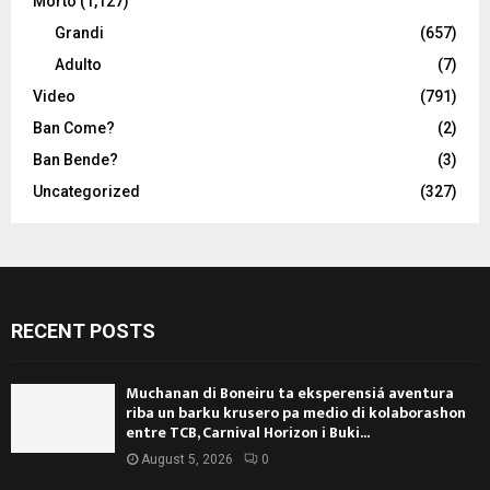
Morto
(1,127)
Grandi
(657)
Adulto
(7)
Video
(791)
Ban Come?
(2)
Ban Bende?
(3)
Uncategorized
(327)
RECENT POSTS
Muchanan di Boneiru ta eksperensiá aventura
riba un barku krusero pa medio di kolaborashon
entre TCB, Carnival Horizon i Buki...
August 5, 2026
0