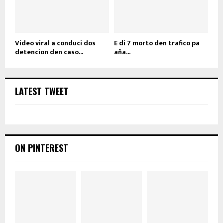
Video viral a conduci dos
E di 7 morto den trafico pa
detencion den caso...
aña...
LATEST TWEET
ON PINTEREST