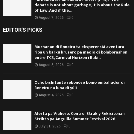
debate is not about garbage, it is about the Rule
of Law. And if the...
August 7, 2026
0
EDITOR'S PICKS
Muchanan di Boneiru ta eksperensiá aventura
riba un barku krusero pa medio di kolaborashon
entre TCB, Carnival Horizon i Buki...
August 5, 2026
0
Ocho bishitante rekonóse komo embahador di
Boneiru na luna di yüli
August 4, 2026
0
Alerta pa Viahero: Control Strak y Rekisitonan
Strikto pa Anguilla Summer Festival 2026
July 31, 2026
0