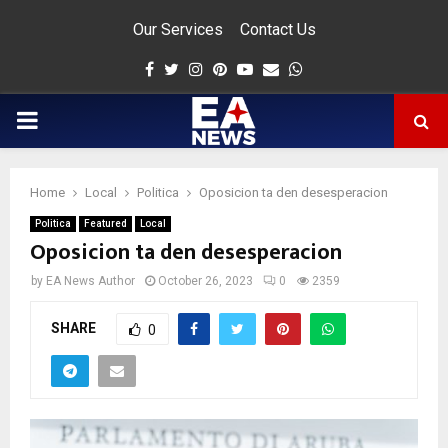
Our Services
Contact Us
Facebook
Twitter
Instagram
Pinterest
Youtube
Email
Whatsapp
PRIMARY
MENU
Home
Local
Politica
Oposicion ta den desesperacion
app
Politica
Featured
Local
Oposicion ta den desesperacion
by
EA News Author
October 26, 2023
0
2359
SHARE
0