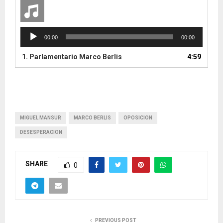
A
00:00
00:00
u
d
1.
Parlamentario Marco Berlis
4:59
i
o
P
l
a
y
MIGUEL MANSUR
MARCO BERLIS
OPOSICION
e
DESESPERACION
r
SHARE
0
PREVIOUS POST