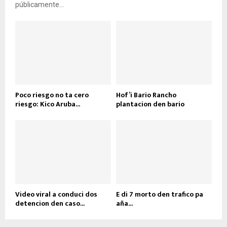
públicamente...
Poco riesgo no ta cero
Hof’i Bario Rancho
riesgo: Kico Aruba...
plantacion den bario
Video viral a conduci dos
E di 7 morto den trafico pa
detencion den caso...
aña...