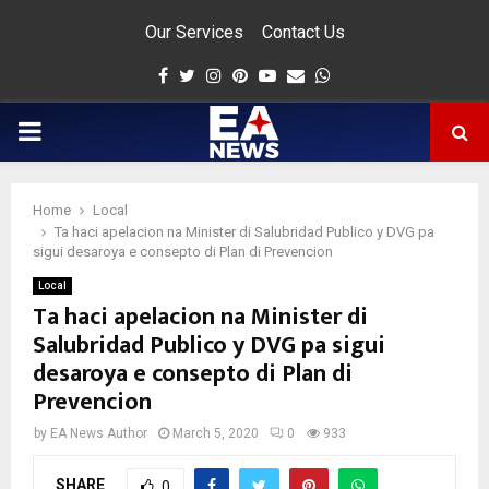
Our Services
Contact Us
Facebook
Twitter
Instagram
Pinterest
Youtube
Email
Whatsapp
PRIMARY
MENU
Home
Local
app
Ta haci apelacion na Minister di Salubridad Publico y DVG pa
sigui desaroya e consepto di Plan di Prevencion
Local
Ta haci apelacion na Minister di
Salubridad Publico y DVG pa sigui
desaroya e consepto di Plan di
Prevencion
by
EA News Author
March 5, 2020
0
933
SHARE
0