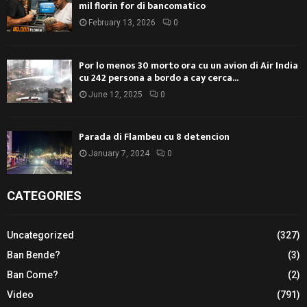
mil florin for di bancomatico
February 13, 2026
0
Por lo menos 30 morto ora cu un avion di Air India
cu 242 persona a bordo a cay cerca...
June 12, 2025
0
Parada di Flambeu cu 8 detencion
January 7, 2024
0
CATEGORIES
Uncategorized
(327)
Ban Bende?
(3)
Ban Come?
(2)
Video
(791)