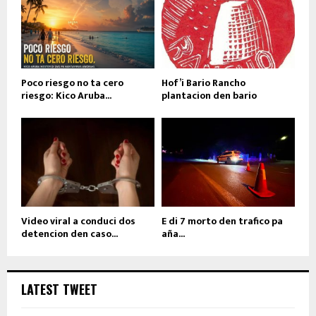
Poco riesgo no ta cero
Hof’i Bario Rancho
riesgo: Kico Aruba...
plantacion den bario
Video viral a conduci dos
E di 7 morto den trafico pa
detencion den caso...
aña...
LATEST TWEET