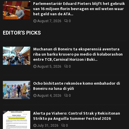
Parlementariër Eduard Pieters blijft het gebruik
van 16 miljoen florin bevragen en wil weten waar
het geld van de ATA...
August 7, 2026
0
EDITOR'S PICKS
Muchanan di Boneiru ta eksperensiá aventura
riba un barku krusero pa medio di kolaborashon
entre TCB, Carnival Horizon i Buki...
August 5, 2026
0
Ocho bishitante rekonóse komo embahador di
Boneiru na luna di yüli
August 4, 2026
0
Alerta pa Viahero: Control Strak y Rekisitonan
Strikto pa Anguilla Summer Festival 2026
July 31, 2026
0