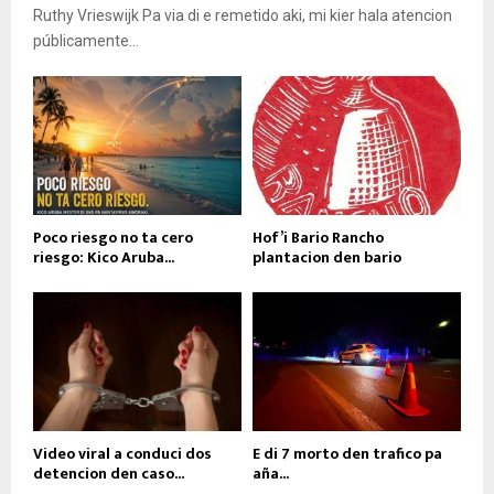
Ruthy Vrieswijk Pa via di e remetido aki, mi kier hala atencion
públicamente...
Poco riesgo no ta cero
Hof’i Bario Rancho
riesgo: Kico Aruba...
plantacion den bario
Video viral a conduci dos
E di 7 morto den trafico pa
detencion den caso...
aña...