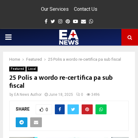
Our Services
Contact Us
Facebook
Twitter
Instagram
Pinterest
Youtube
Email
Whatsapp
PRIMARY
MENU
Home
Featured
25 Polis a wordo re-certifica pa sub fiscal
app
Featured
Local
25 Polis a wordo re-certifica pa sub
fiscal
by
EA News Author
June 18, 2025
0
3496
SHARE
0