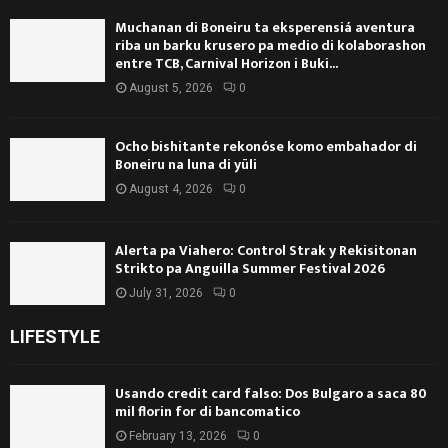
Muchanan di Boneiru ta eksperensiá aventura
riba un barku krusero pa medio di kolaborashon
entre TCB, Carnival Horizon i Buki...
August 5, 2026
0
Ocho bishitante rekonóse komo embahador di
Boneiru na luna di yüli
August 4, 2026
0
Alerta pa Viahero: Control Strak y Rekisitonan
Strikto pa Anguilla Summer Festival 2026
July 31, 2026
0
LIFESTYLE
Usando credit card falso: Dos Bulgaro a saca 80
mil florin for di bancomatico
February 13, 2026
0