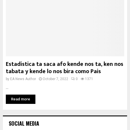
Estadistica ta saca afo kende nos ta, ken nos
tabata y kende lo nos bira como Pais
by
EA News Author
October 7, 2022
0
1371
...
Read more
SOCIAL MEDIA