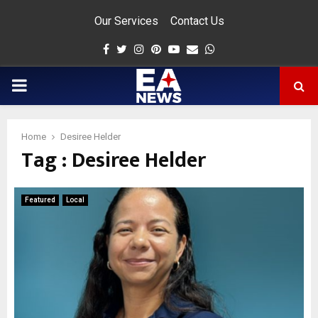
Our Services
Contact Us
Facebook
Twitter
Instagram
Pinterest
Youtube
Email
Whatsapp
PRIMARY
MENU
Home
Desiree Helder
Tag : Desiree Helder
app
Featured
Local