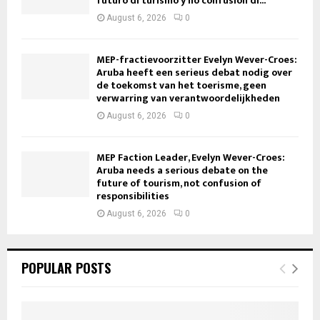
futuro di turismo y no confusion di...
August 6, 2026
0
MEP-fractievoorzitter Evelyn Wever-Croes:
Aruba heeft een serieus debat nodig over
de toekomst van het toerisme, geen
verwarring van verantwoordelijkheden
August 6, 2026
0
MEP Faction Leader, Evelyn Wever-Croes:
Aruba needs a serious debate on the
future of tourism, not confusion of
responsibilities
August 6, 2026
0
POPULAR POSTS