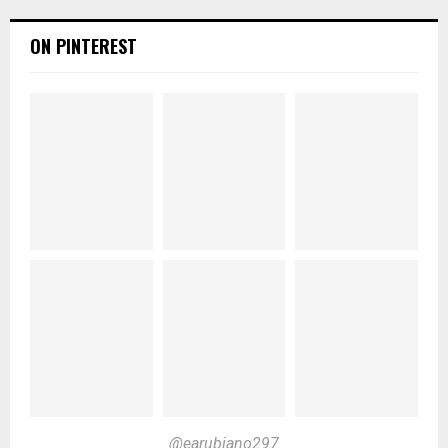
ON PINTEREST
@earubiano297