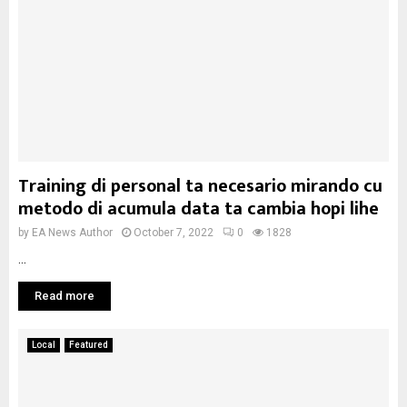
Training di personal ta necesario mirando cu
metodo di acumula data ta cambia hopi lihe
by
EA News Author
October 7, 2022
0
1828
...
Read more
Local
Featured