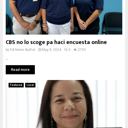
CBS no lo scoge pa haci encuesta online
by
EA News Author
May 8, 2024
0
2709
...
Read more
Featured
Local