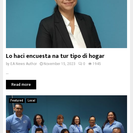
Lo haci encuesta na tur tipo di hogar
by
EA News Author
November 15, 2023
0
1945
...
Read more
Featured
Local