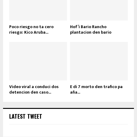
Poco riesgo no ta cero
Hof’i Bario Rancho
riesgo: Kico Aruba...
plantacion den bario
Video viral a conduci dos
E di 7 morto den trafico pa
detencion den caso...
aña...
LATEST TWEET