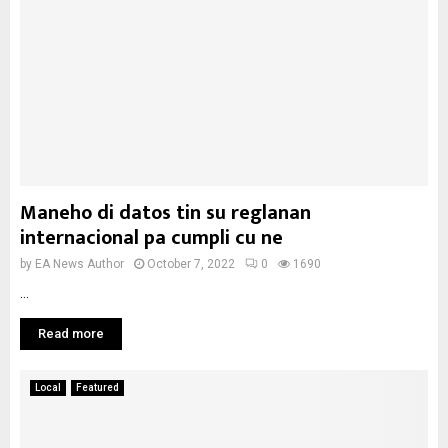
Maneho di datos tin su reglanan
internacional pa cumpli cu ne
by
EA News Author
October 7, 2022
0
1690
...
Read more
Local
Featured