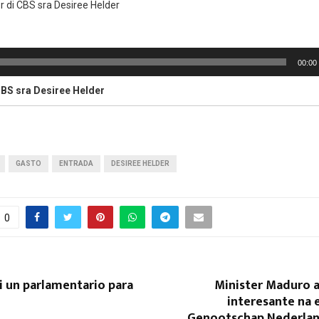
or di CBS sra Desiree Helder
00:00
CBS sra Desiree Helder
GASTO
ENTRADA
DESIREE HELDER
0
i un parlamentario para
Minister Maduro a
interesante na 
Genootschap Nederland