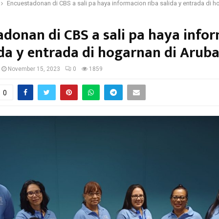
Encuestadonan di CBS a sali pa haya informacion riba salida y entrada di 
donan di CBS a sali pa haya info
ida y entrada di hogarnan di Arub
November 15, 2023
0
1859
0