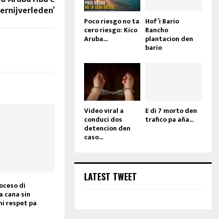
s
ernijverleden’
t
Poco riesgo no ta
Hof’i Bario
o
cero riesgo: Kico
Rancho
i
Aruba...
plantacion den
n
bario
c
r
e
a
s
e
Video viral a
E di 7 morto den
o
conduci dos
trafico pa aña...
r
detencion den
caso...
d
e
c
r
LATEST TWEET
e
oceso di
a
a cana sin
s
ni respet pa
e
v