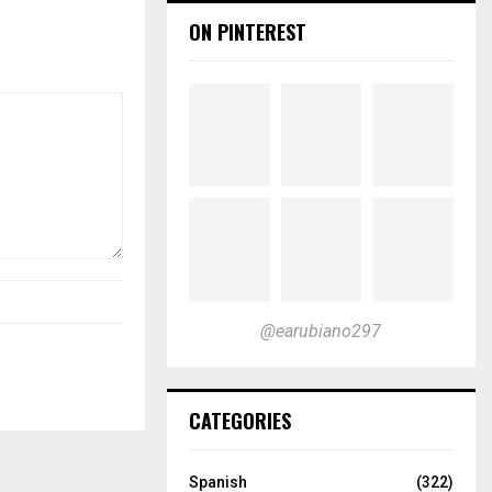
o
ON PINTEREST
l
u
m
e
.
@earubiano297
CATEGORIES
Spanish
(322)