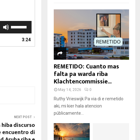
U
s
e
3:24
U
p
/
D
REMETIDO: Cuanto mas
o
falta pa warda riba
w
Klachtencommissie...
n
A
May 14, 2026
0
r
Ruthy Vrieswijk Pa via di e remetido
r
aki, mi kier hala atencion
o
públicamente...
w
NEXT POST
k
 hiba discurso
e
e encuentro di
y
 Aruba riba e