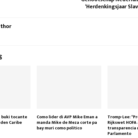
‘Herdenkingsjaar Slav
uthor
S
2 buki tocante
Como lider di AVP Mike Eman a
Tromp-Lee: “Pr
 den Caribe
manda Mike de Meza corte pa
Rijkswet HOFA 
bay muri como politico
transparencia 
Parlamento