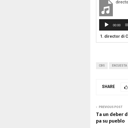
direct
A
00:00
u
d
1.
director di 
i
o
P
l
a
CBS
ENCUESTA
y
e
r
SHARE
PREVIOUS POST
Ta un deber d
pa su pueblo