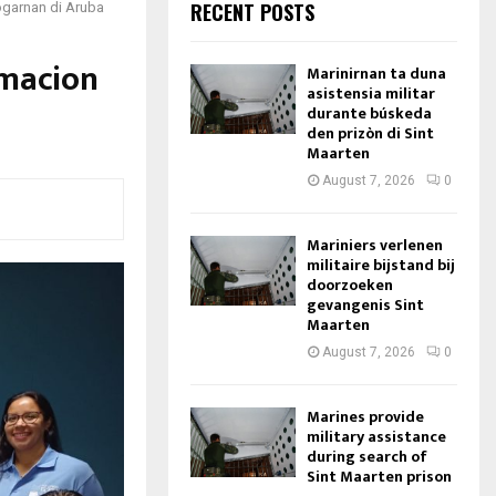
RECENT POSTS
hogarnan di Aruba
rmacion
Marinirnan ta duna
asistensia militar
a
durante búskeda
den prizòn di Sint
Maarten
August 7, 2026
0
Mariniers verlenen
militaire bijstand bij
doorzoeken
gevangenis Sint
Maarten
August 7, 2026
0
Marines provide
military assistance
during search of
Sint Maarten prison