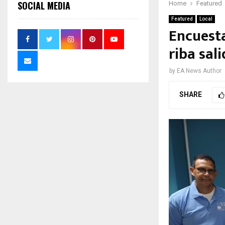
SOCIAL MEDIA
Home
Featured
Featured
Local
Encuesta
riba sal
by
EA News Author
SHARE