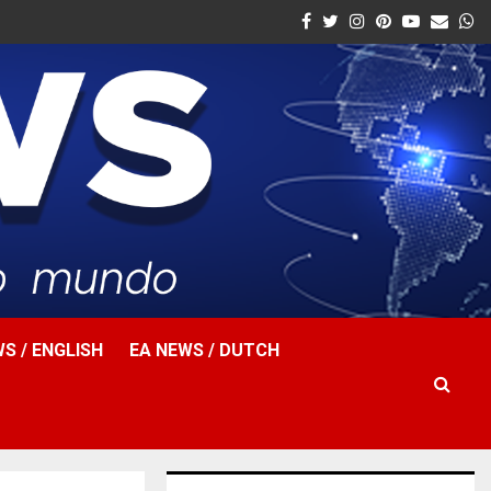
Facebook
Twitter
Instagram
Pinterest
Youtube
Email
W
S / ENGLISH
EA NEWS / DUTCH