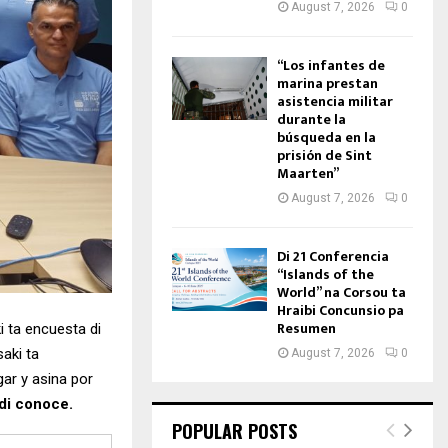
August 7, 2026
0
“Los infantes de
marina prestan
asistencia militar
durante la
búsqueda en la
prisión de Sint
Maarten”
August 7, 2026
0
Di 21 Conferencia
“Islands of the
World” na Corsou ta
Hraibi Concunsio pa
Resumen
i ta encuesta di
saki ta
August 7, 2026
0
gar y asina por
 di conoce.
POPULAR POSTS