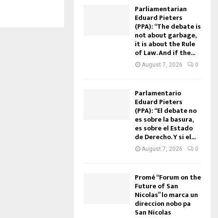
Parliamentarian
Eduard Pieters
(PPA): “The debate is
not about garbage,
it is about the Rule
of Law. And if the...
August 7, 2026
0
Parlamentario
Eduard Pieters
(PPA): “El debate no
es sobre la basura,
es sobre el Estado
de Derecho. Y si el...
August 7, 2026
0
Promé “Forum on the
Future of San
Nicolas” lo marca un
direccion nobo pa
San Nicolas