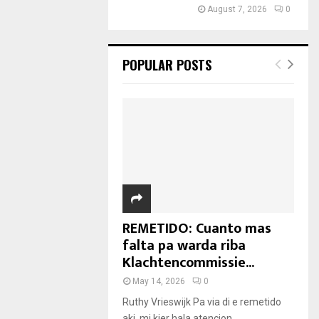
August 7, 2026
0
POPULAR POSTS
REMETIDO: Cuanto mas
falta pa warda riba
Klachtencommissie...
May 14, 2026
0
Ruthy Vrieswijk Pa via di e remetido
aki, mi kier hala atencion