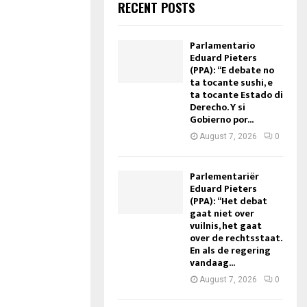
RECENT POSTS
Parlamentario
Eduard Pieters
(PPA): “E debate no
ta tocante sushi, e
ta tocante Estado di
Derecho. Y si
Gobierno por...
August 7, 2026
0
Parlementariër
Eduard Pieters
(PPA): “Het debat
gaat niet over
vuilnis, het gaat
over de rechtsstaat.
En als de regering
vandaag...
August 7, 2026
0