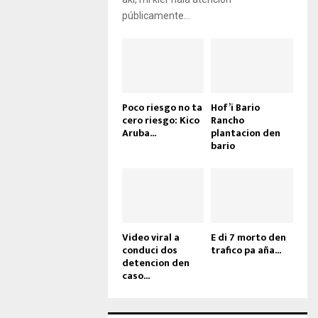
públicamente...
Poco riesgo no ta
Hof’i Bario
cero riesgo: Kico
Rancho
Aruba...
plantacion den
bario
Video viral a
E di 7 morto den
conduci dos
trafico pa aña...
detencion den
caso...