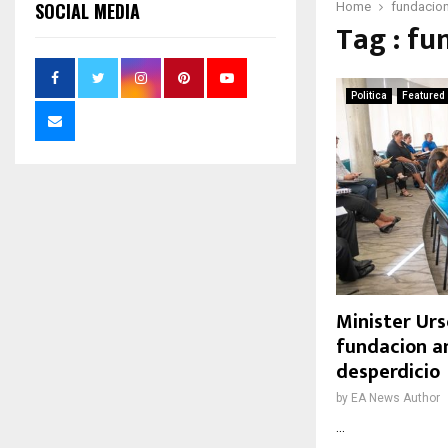
SOCIAL MEDIA
Home
fundacion
Tag : fu
Politica
Featured
Minister Urs
fundacion a
desperdicio
by
EA News Author
...