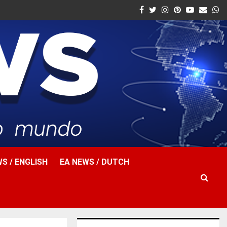
Facebook
Twitter
Instagram
Pinterest
Youtube
Email
W
S / ENGLISH
EA NEWS / DUTCH