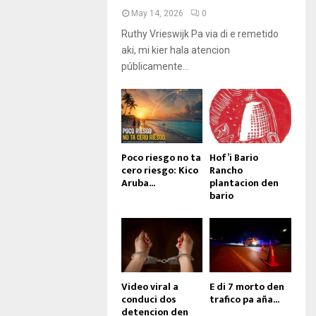
May 14, 2026
0
Ruthy Vrieswijk Pa via di e remetido
aki, mi kier hala atencion
públicamente...
Poco riesgo no ta
Hof’i Bario
cero riesgo: Kico
Rancho
Aruba...
plantacion den
bario
Video viral a
E di 7 morto den
conduci dos
trafico pa aña...
detencion den