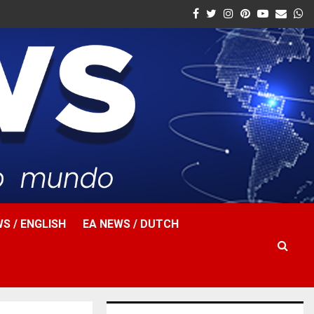
Facebook
Twitter
Instagram
Pinterest
Youtube
Email
W
S / ENGLISH
EA NEWS / DUTCH