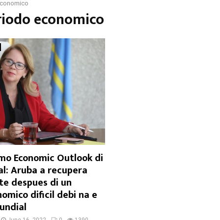
economico
eriodo economico
imo Economic Outlook di
al: Aruba a recupera
te despues di un
omico dificil debi na e
undial