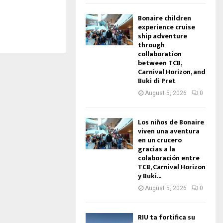
Bonaire children
experience cruise
ship adventure
through
collaboration
between TCB,
Carnival Horizon, and
Buki di Pret
August 5, 2026
0
Los niños de Bonaire
viven una aventura
en un crucero
gracias a la
colaboración entre
TCB, Carnival Horizon
y Buki...
August 5, 2026
0
RIU ta fortifica su