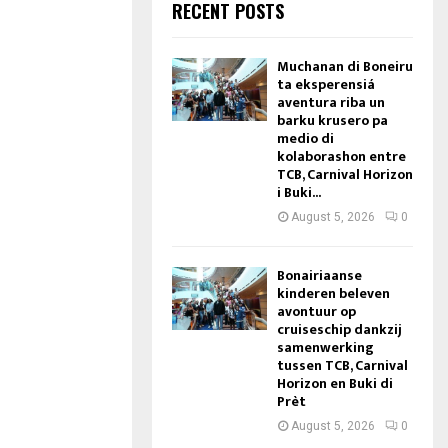
RECENT POSTS
Muchanan di Boneiru
ta eksperensiá
aventura riba un
barku krusero pa
medio di
kolaborashon entre
TCB, Carnival Horizon
i Buki...
August 5, 2026
0
Bonairiaanse
kinderen beleven
avontuur op
cruiseschip dankzij
samenwerking
tussen TCB, Carnival
Horizon en Buki di
Prèt
August 5, 2026
0