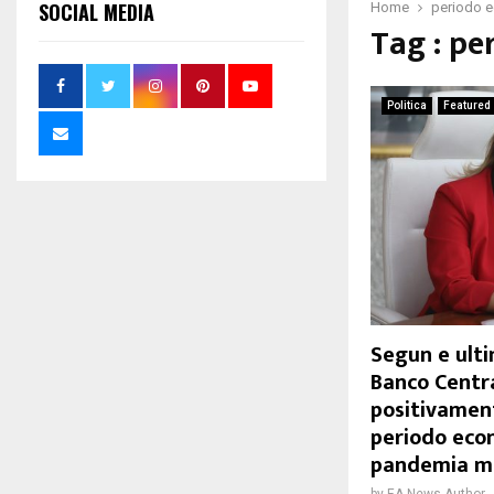
SOCIAL MEDIA
Home
periodo 
Tag : p
Politica
Featured
Segun e ult
Banco Centr
positivamen
periodo econ
pandemia m