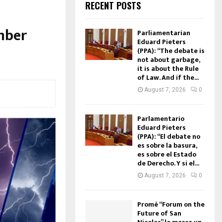
RECENT POSTS
mber
Parliamentarian
Eduard Pieters
(PPA): “The debate is
not about garbage,
it is about the Rule
of Law. And if the...
August 7, 2026
0
Parlamentario
Eduard Pieters
(PPA): “El debate no
es sobre la basura,
es sobre el Estado
de Derecho. Y si el...
August 7, 2026
0
Promé “Forum on the
Future of San