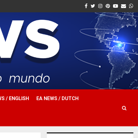
Facebook
Twitter
Instagram
Pinterest
Youtube
Email
W
S / ENGLISH
EA NEWS / DUTCH