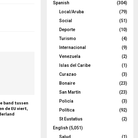
Spanish
(304)
Local/Aruba
(79)
Social
(51)
Deporte
(10)
Turismo
(4)
Internacional
(9)
Venezuela
(2)
Islas del Caribe
(1)
Curazao
(3)
Bonaire
(23)
San Martín
(23)
Policía
(3)
de band tussen
en de EU viert,
Política
(92)
derland
d
St Eustatius
(2)
English
(5,051)
Salud
(1)