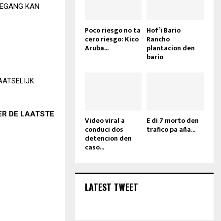
EEGANG KAN
Poco riesgo no ta
Hof’i Bario
cero riesgo: Kico
Rancho
Aruba...
plantacion den
bario
LAATSELIJK
ER DE LAATSTE
Video viral a
E di 7 morto den
conduci dos
trafico pa aña...
detencion den
caso...
LATEST TWEET