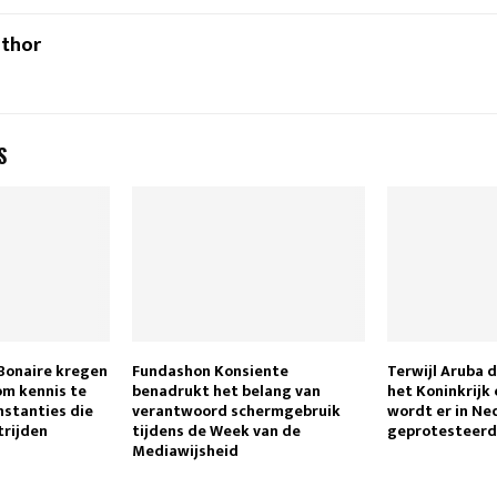
uthor
S
Bonaire kregen
Fundashon Konsiente
Terwijl Aruba 
om kennis te
benadrukt het belang van
het Koninkrijk 
nstanties die
verantwoord schermgebruik
wordt er in Ne
trijden
tijdens de Week van de
geprotesteer
Mediawijsheid