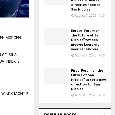
Nicolas” lo marca un
direccion nobo pa
San Nicolas
August 7, 2026
0
Eerste “Forum on
the Future of San
 EN MORGEN:
Nicolas” zet een
nieuwe koers uit
voor San Nicolas
 CELSIUS
August 7, 2026
0
V INDEX: 8
First “Forum on the
Future of San
Nicolas” to set a new
direction for San
Nicolas
; WINDKRACHT 2
August 6, 2026
0