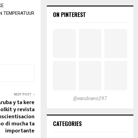
KE
IN TEMPERATUUR
ON PINTEREST
NEXT POST
@earubiano297
ruba y ta kere
olkit y revista
onscientisacion
ho di mucha ta
CATEGORIES
importante