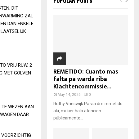
POPULAR POSTS
TEN. DIT
AANWARMING ZAL
NEN DAN ENKELE
PLAATSELIJK
TO VRIJ RUW, 2
REMETIDO: Cuanto mas
IG MET GOLVEN
falta pa warda riba
Klachtencommissie...
May 14, 2026
0
Ruthy Vrieswijk Pa via di e remetido
 TE WEZEN AAN
aki, mi kier hala atencion
E WAGEN DAAR
públicamente...
 VOORZICHTIG