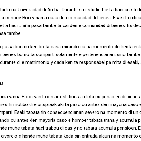
tudia na Universidad di Aruba. Durante su estudio Piet a haci un stud
 a conoce Boo y nan a casa den comunidad di bienes. Esaki ta nific
et a haci 5 aña pasa tambe ta cai den e comunidad di bienes. Es decir
casa tambe.
o pa sa bon cu ken bo ta casa mirando cu na momento di drenta enl
i bienes bo no ta comparti solamente e pertenencianan, sino tambe
urante di e matrimonio y cada ken ta responsabel pa mita di esaki, a
es
ncia yama Boon van Loon arrest, hues a dicta cu pensioen di biehes
nes. E motibo di e uitspraak aki ta paso cu antes den mayoria caso
parti. Esaki tabata tin consecuencianan severo na momento di un d
ando cu antes den mayoria caso e homber tabata traha y acumula p
nde muhe tabata haci trabou di cas y no tabata acumula pensioen. Es
 divorcio e hende muhe tabata keda sin entrada algun na momento d