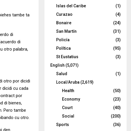
Islas del Caribe
(1)
Curazao
(4)
 biehes tambe ta
Bonaire
(24)
San Martín
(31)
erdo di
Policía
(3)
(acuerdo di
Política
(95)
cu otro palabra,
St Eustatius
(3)
English
(5,071)
Salud
(1)
 otro por dicidi
Local/Aruba
(2,619)
 dicidi cu cada
Health
(50)
contract por
Economy
(23)
d di bienes,
Court
(40)
an. Pero tambe
Social
(200)
bibando cu otro.
Sports
(36)
ki den