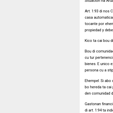
Situacion na Aru
Art. 1:93 di nos
casa automatica
tocante por ehem
propiedad y debe
Kico ta cai bou 
Bou di comunidad 
cu tur pertenenc
bienes. E unico e
persona cu a stip
Ehempel: Si abo 
bo hereda ta cai 
den comunidad di
Gastonan financi
di art. 1:94 ta i