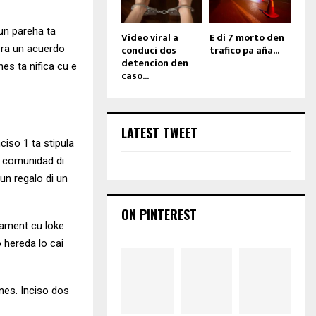
 un pareha ta
Video viral a
E di 7 morto den
conduci dos
trafico pa aña...
era un acuerdo
detencion den
es ta nifica cu e
caso...
LATEST TWEET
ciso 1 ta stipula
e comunidad di
 un regalo di un
ON PINTEREST
tament cu loke
 hereda lo cai
nes. Inciso dos