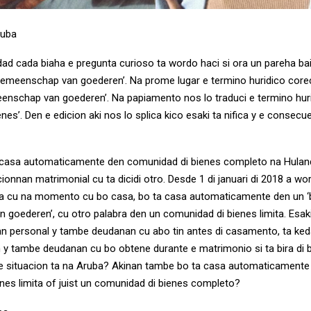
ruba
d cada biaha e pregunta curioso ta wordo haci si ora un pareha bai
gemeenschap van goederen’. Na prome lugar e termino huridico core
eenschap van goederen’. Na papiamento nos lo traduci e termino huri
nes’. Den e edicion aki nos lo splica kico esaki ta nifica y e consecu
 casa automaticamente den comunidad di bienes completo na Hulan
ionnan matrimonial cu ta dicidi otro. Desde 1 di januari di 2018 a w
da cu na momento cu bo casa, bo ta casa automaticamente den un ‘
goederen’, cu otro palabra den un comunidad di bienes limita. Esaki
n personal y tambe deudanan cu abo tin antes di casamento, ta keda
 y tambe deudanan cu bo obtene durante e matrimonio si ta bira di 
e situacion ta na Aruba? Akinan tambe bo ta casa automaticamente
nes limita of juist un comunidad di bienes completo?