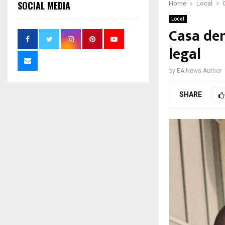
SOCIAL MEDIA
Home
Local
Local
Casa den
legal
by
EA News Author
SHARE