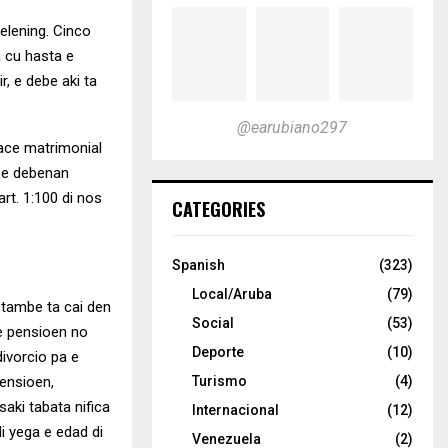
ielening. Cinco
a cu hasta e
, e debe aki ta
@earubiano297
ace matrimonial
 e debenan
rt. 1:100 di nos
CATEGORIES
Spanish
(323)
Local/Aruba
(79)
 tambe ta cai den
Social
(53)
 e pensioen no
Deporte
(10)
ivorcio pa e
ensioen,
Turismo
(4)
aki tabata nifica
Internacional
(12)
i yega e edad di
Venezuela
(2)