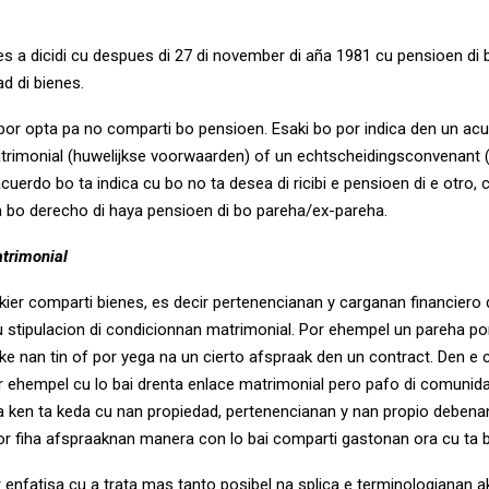
s a dicidi cu despues di 27 di november di aña 1981 cu pensioen di
d di bienes.
or opta pa no comparti bo pensioen. Esaki bo por indica den un acu
rimonial (huwelijkse voorwaarden) of un echtscheidingsconvenant 
acuerdo bo ta indica cu bo no ta desea di ricibi e pensioen di e otro, 
a bo derecho di haya pensioen di bo pareha/ex-pareha.
trimonial
ier comparti bienes, es decir pertenencianan y carganan financiero di
 stipulacion di condicionnan matrimonial. Por ehempel un pareha por
ke nan tin of por yega na un cierto afspraak den un contract. Den e 
r ehempel cu lo bai drenta enlace matrimonial pero pafo di comunida
a ken ta keda cu nan propiedad, pertenencianan y nan propio deben
or fiha afspraaknan manera con lo bai comparti gastonan ora cu ta 
r enfatisa cu a trata mas tanto posibel na splica e terminologianan a