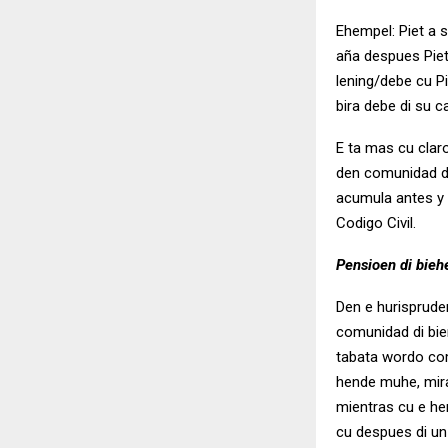
Ehempel: Piet a s
aña despues Piet
lening/debe cu Pi
bira debe di su 
E ta mas cu clar
den comunidad d
acumula antes y d
Codigo Civil.
Pensioen di bieh
Den e hurisprude
comunidad di bie
tabata wordo com
hende muhe, mir
mientras cu e he
cu despues di un