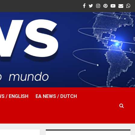
Facebook
Twitter
Instagram
Pinterest
Youtube
Email
W
S / ENGLISH
EA NEWS / DUTCH