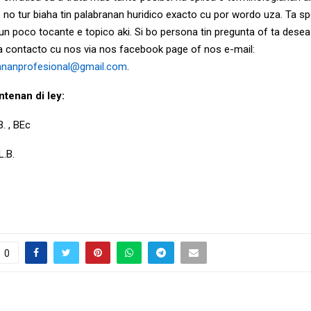
no tur biaha tin palabranan huridico exacto cu por wordo uza. Ta sp
un poco tocante e topico aki. Si bo persona tin pregunta of ta desea
a contacto cu nos via nos facebook page of nos e-mail:
nnanprofesional@gmail.com
.
ntenan di ley:
. , BEc
L.B.
0