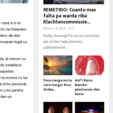
REMETIDO: Cuanto mas
falta pa warda riba
Klachtencommissie...
 casa si e ta
May 14, 2026
0
cto na Hulandes
dico aki den
Ruthy Vrieswijk Pa via di e remetido
encianan legal cu
aki, mi kier hala atencion
públicamente...
da, al menos cu
ordo establece
beperkte
 ta encera cu tur
Poco riesgo no ta
Hof’i Bario
 di bo personal.
cero riesgo: Kico
Rancho
Aruba...
plantacion den
bo y bo pareha
bario
 den un