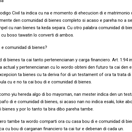
ba
 Codigo Civil ta indica cu na e momento di ehecucion di e matrimonio
mente den comunidad di bienes completo si acaso e pareha no a s
pel cu nan bienes ta keda separa. Cu otro palabra comunidad di bien
 cu boso tawatin lo converti di ambos.
di e comunidad di bienes?
di bienes ta cai tanto pertenencianan y carga financiero. Art. 1:94 in
ia actual y pertenencianan cu lo wordo obteni den futuro ta cai den 
xcepcion ta bienes cu ta deriva for di un testament of ora ta trata di
ula cu e no ta cai bou di e comunidad di bienes.
como yiu hereda algo di bo mayornan, nan mester indica den un tes
pafo di e comunidad di bienes, si acaso nan no indica esaki, loke abo
 bienes y por lo tanto ta bira dibo pareha tambe.
ero tambe ta wordo comparti ora cu casa bou di e comunidad di bie
ndica cu bou di carganan financiero ta cai tur e debenan di cada un.