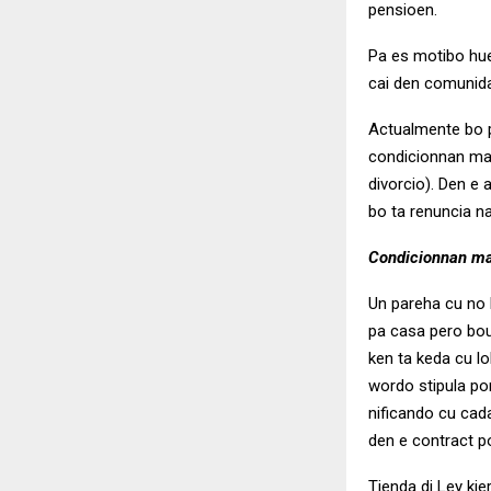
pensioen.
Pa es motibo hue
cai den comunida
Actualmente bo p
condicionnan mat
divorcio). Den e 
bo ta renuncia n
Condicionnan ma
Un pareha cu no k
pa casa pero bou
ken ta keda cu lo
wordo stipula po
nificando cu cad
den e contract p
Tienda di Ley kie