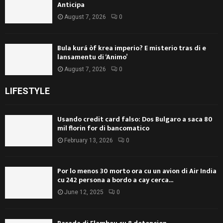
Anticipa
August 7, 2026
0
Bula kurá òf krea imperio? E misterio tras di e
lansamentu di ‘Animo’
August 7, 2026
0
LIFESTYLE
Usando credit card falso: Dos Bulgaro a saca 80
mil florin for di bancomatico
February 13, 2026
0
Por lo menos 30 morto ora cu un avion di Air India
cu 242 persona a bordo a cay cerca...
June 12, 2025
0