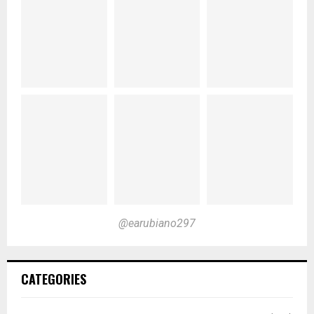
@earubiano297
CATEGORIES