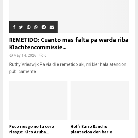
REMETIDO: Cuanto mas falta pa warda riba
Klachtencommissie...
May 14, 2026
0
Ruthy Vrieswijk Pa via di e remetido aki, mi kier hala atencion
públicamente...
Poco riesgo no ta cero
Hof’i Bario Rancho
riesgo: Kico Aruba...
plantacion den bario