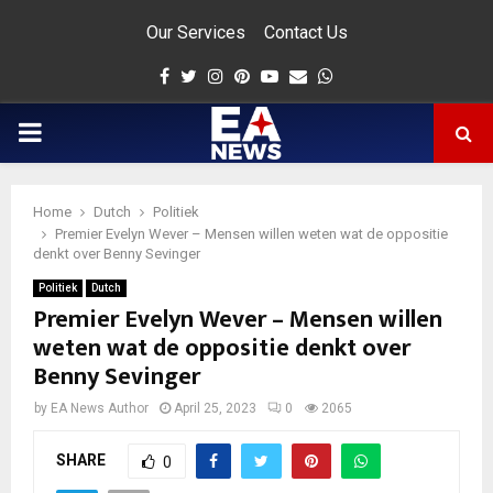
Our Services
Contact Us
Facebook
Twitter
Instagram
Pinterest
Youtube
Email
Whatsapp
PRIMARY
MENU
Home
Dutch
Politiek
app
Premier Evelyn Wever – Mensen willen weten wat de oppositie
denkt over Benny Sevinger
Politiek
Dutch
Premier Evelyn Wever – Mensen willen
weten wat de oppositie denkt over
Benny Sevinger
by
EA News Author
April 25, 2023
0
2065
SHARE
0