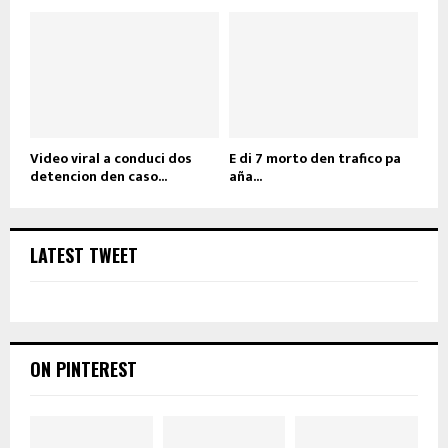
Video viral a conduci dos
E di 7 morto den trafico pa
detencion den caso...
aña...
LATEST TWEET
ON PINTEREST