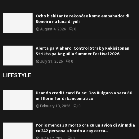
Ocho bishitante rekonóse komo embahador di
Boneiru na luna di yüli
August 4, 2026
0
Alerta pa Viahero: Control Strak y Rekisitonan
Strikto pa Anguilla Summer Festival 2026
July 31, 2026
0
LIFESTYLE
Usando credit card falso: Dos Bulgaro a saca 80
mil florin for di bancomatico
February 13, 2026
0
Por lo menos 30 morto ora cu un avion di Air India
cu 242 persona a bordo a cay cerca...
June 12, 2025
0