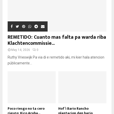
REMETIDO: Cuanto mas falta pa warda riba
Klachtencommissie...
May 14, 2026
0
Ruthy Vrieswijk Pa via di e remetido aki, mi kier hala atencion
públicamente...
Poco riesgo no ta cero
Hof’i Bario Rancho
riesgo: Kico Aruba...
plantacion den bario