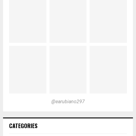
@earubiano297
CATEGORIES