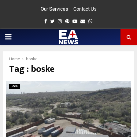
Our Services
Contact Us
Facebook
Twitter
Instagram
Pinterest
Youtube
Email
Whatsapp
PRIMARY
MENU
Home
boske
Tag : boske
app
Local