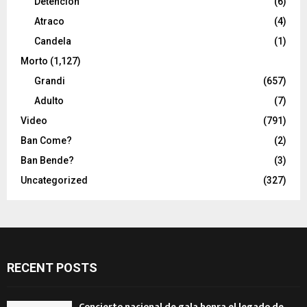
Detencion
(6)
Atraco
(4)
Candela
(1)
Morto
(1,127)
Grandi
(657)
Adulto
(7)
Video
(791)
Ban Come?
(2)
Ban Bende?
(3)
Uncategorized
(327)
RECENT POSTS
Concierto nacional de gala honra el legado de