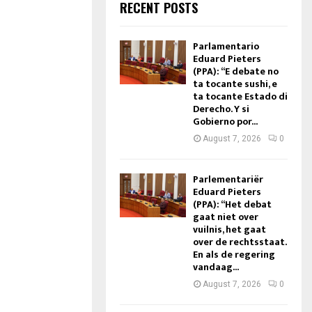
RECENT POSTS
Parlamentario
Eduard Pieters
(PPA): “E debate no
ta tocante sushi, e
ta tocante Estado di
Derecho. Y si
Gobierno por...
August 7, 2026
0
Parlementariër
Eduard Pieters
(PPA): “Het debat
gaat niet over
vuilnis, het gaat
over de rechtsstaat.
En als de regering
vandaag...
August 7, 2026
0