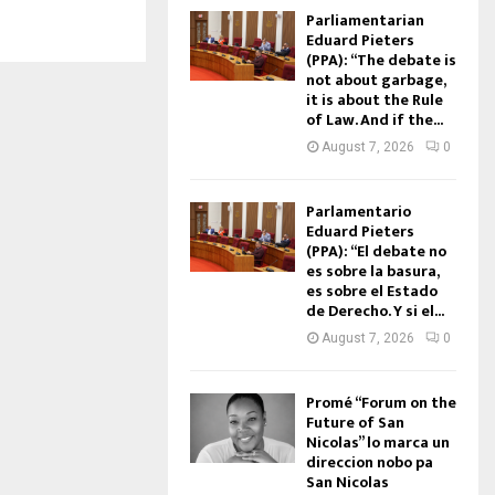
Parliamentarian
Eduard Pieters
(PPA): “The debate is
not about garbage,
it is about the Rule
of Law. And if the...
August 7, 2026
0
Parlamentario
Eduard Pieters
(PPA): “El debate no
es sobre la basura,
es sobre el Estado
de Derecho. Y si el...
August 7, 2026
0
Promé “Forum on the
Future of San
Nicolas” lo marca un
direccion nobo pa
San Nicolas