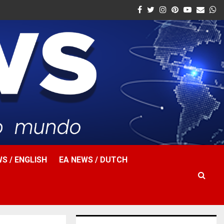
Facebook
Twitter
Instagram
Pinterest
Youtube
Email
W
S / ENGLISH
EA NEWS / DUTCH