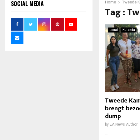
SOCIAL MEDIA
Home
Tweede K
Tag : T
Local
Hulanda
Tweede Kame
brengt bezo
dump
by
EA News Author
...