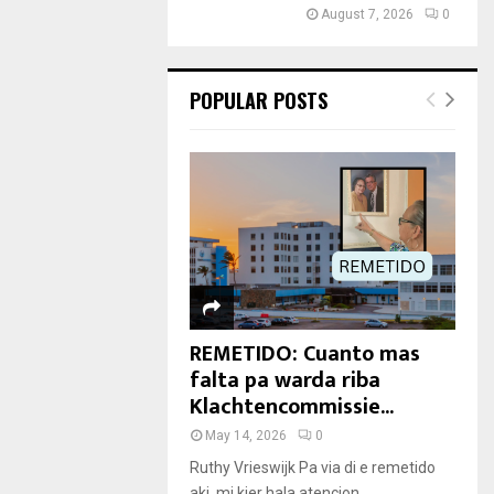
August 7, 2026
0
POPULAR POSTS
REMETIDO: Cuanto mas
falta pa warda riba
Klachtencommissie...
May 14, 2026
0
Ruthy Vrieswijk Pa via di e remetido
aki, mi kier hala atencion