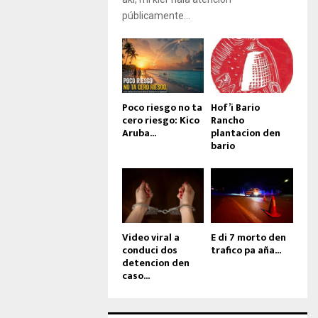
públicamente...
Poco riesgo no ta
Hof’i Bario
cero riesgo: Kico
Rancho
Aruba...
plantacion den
bario
Video viral a
E di 7 morto den
conduci dos
trafico pa aña...
detencion den
caso...