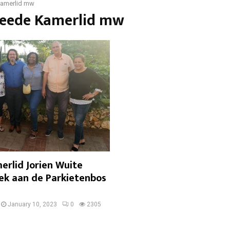
amerlid mw
weede Kamerlid mw
rlid Jorien Wuite
ek aan de Parkietenbos
January 10, 2023
0
2305