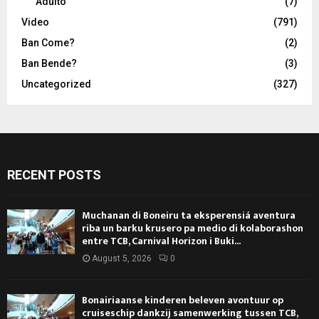
Adulto
(7)
Video
(791)
Ban Come?
(2)
Ban Bende?
(3)
Uncategorized
(327)
RECENT POSTS
Muchanan di Boneiru ta eksperensiá aventura
riba un barku krusero pa medio di kolaborashon
entre TCB, Carnival Horizon i Buki...
August 5, 2026
0
Bonairiaanse kinderen beleven avontuur op
cruiseschip dankzij samenwerking tussen TCB,