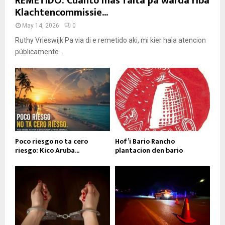
REMETIDO: Cuanto mas falta pa warda riba
Klachtencommissie...
May 14, 2026
0
Ruthy Vrieswijk Pa via di e remetido aki, mi kier hala atencion
públicamente...
Poco riesgo no ta cero
Hof’i Bario Rancho
riesgo: Kico Aruba...
plantacion den bario