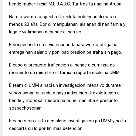
hende muher inicial M.L.J.A.J.G. Tur tres ta naci na Aruba.
Nan ta wordo sospecha di recluta hobennan di mas o
menos 20 aña. Dor di manipulanan, aislanan di nan famia y
laga e victimanan depende di nan so.
E sospecho ta cu e victimanan tabata wordo obliga pa
entrega nan salario y poni bao presion pa traha sin pago.
E caso di presunto traficacion di hende a cuminsa na
momento un miembro di famia a raporta esaki na UMM.
E team di UMM a haci un investigacion intensivo durante
varios siman na unda a haya indicacion di explotacion di
hende y mobilisa mesora pa pone man riba e presunto
sospechosonan.
E caso serio aki ta den pleno investigacion pa UMM y no ta
descarta cu lo por tin mas detencion.