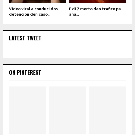
Video viral a conduci dos
E di 7 morto den trafico pa
detencion den caso...
aña...
LATEST TWEET
ON PINTEREST