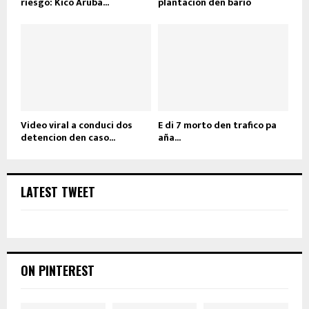
riesgo: Kico Aruba...
plantacion den bario
Video viral a conduci dos
E di 7 morto den trafico pa
detencion den caso...
aña...
LATEST TWEET
ON PINTEREST