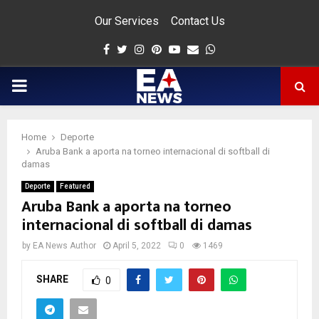
Our Services
Contact Us
Facebook
Twitter
Instagram
Pinterest
Youtube
Email
Whatsapp
PRIMARY
MENU
Home
Deporte
app
Aruba Bank a aporta na torneo internacional di softball di
damas
Deporte
Featured
Aruba Bank a aporta na torneo
internacional di softball di damas
by
EA News Author
April 5, 2022
0
1469
SHARE
0