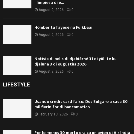
i limpiesa di e...
August 9, 2026
0
Hòmber ta fayesé na Fuikbaai
August 9, 2026
0
Notisia di polis di djabièrnè 31 di yüli te ku
djaluna 3 di ougùstùs 2026
August 9, 2026
0
LIFESTYLE
Usando credit card falso: Dos Bulgaro a saca 80
mil florin for di bancomatico
February 13, 2026
0
Por lo menos 30 morto ora cu un avion di Air India