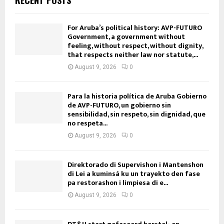
For Aruba’s political history: AVP-FUTURO
Government, a government without
feeling, without respect, without dignity,
that respects neither law nor statute,...
August 9, 2026
0
Para la historia política de Aruba Gobierno
de AVP-FUTURO, un gobierno sin
sensibilidad, sin respeto, sin dignidad, que
no respeta...
August 9, 2026
0
Direktorado di Supervishon i Mantenshon
di Lei a kuminsá ku un trayekto den fase
pa restorashon i limpiesa di e...
August 9, 2026
0