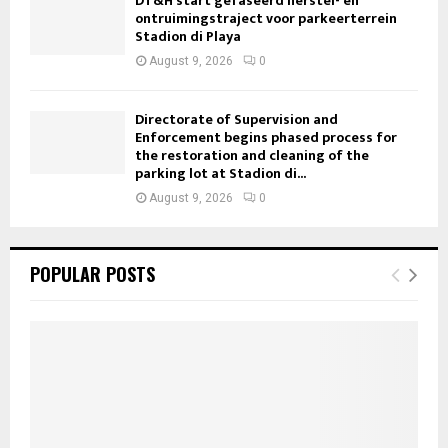
DT&H start gefaseerd herstel- en
ontruimingstraject voor parkeerterrein
Stadion di Playa
August 9, 2026
0
Directorate of Supervision and
Enforcement begins phased process for
the restoration and cleaning of the
parking lot at Stadion di...
August 9, 2026
0
POPULAR POSTS