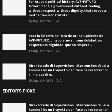
For Aruba’s political history: AVP-FUTURO
Government, a government without feeling,
without respect, without dignity, that respects
neither law nor statute,...
August 9, 2026
0
Para la historia política de Aruba Gobierno de
AVP-FUTURO, un gobierno sin sensibilidad, sin
respeto, sin dignidad, que no respeta...
August 9, 2026
0
Direktorado di Supervishon i Mantenshon di Lei a
kuminsá ku un trayekto den fase pa restorashon
i limpiesa di e...
August 9, 2026
0
EDITOR'S PICKS
Direktorado di Supervishon i Mantenshon di Lei a
kuminsá ku un trayekto den fase pa restorashon