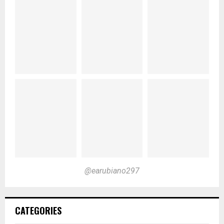
@earubiano297
CATEGORIES