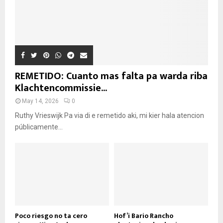
REMETIDO: Cuanto mas falta pa warda riba
Klachtencommissie...
May 14, 2026
0
Ruthy Vrieswijk Pa via di e remetido aki, mi kier hala atencion
públicamente...
Poco riesgo no ta cero
Hof’i Bario Rancho