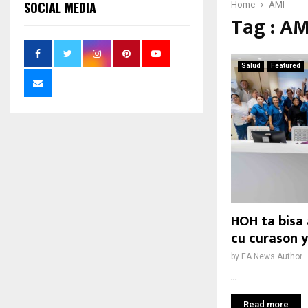
SOCIAL MEDIA
Home
AMI
Tag : AM
Salud
Featured
HOH ta bisa 
cu curason y
by
EA News Author
...
Read more