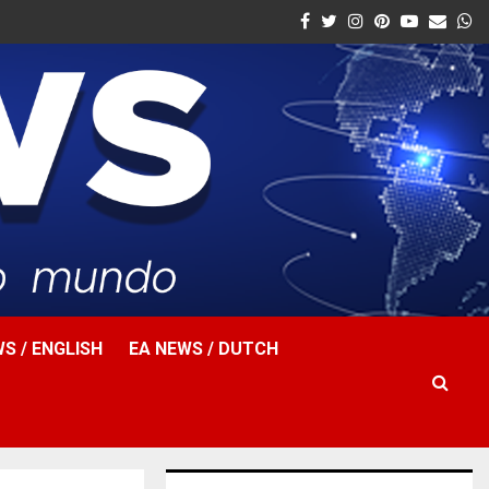
Facebook
Twitter
Instagram
Pinterest
Youtube
Email
W
S / ENGLISH
EA NEWS / DUTCH