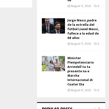
68
August 9, 2026
0
Jorge Messi, padre
de la estrella del
fútbol Lionel Messi,
fallece a la edad de
68 años
August 9, 2026
0
Minister
Plenipotenciario
Arrindell ta ta
presente na e
Marcha
Internacional di
Cuater Dia
August 8, 2026
0