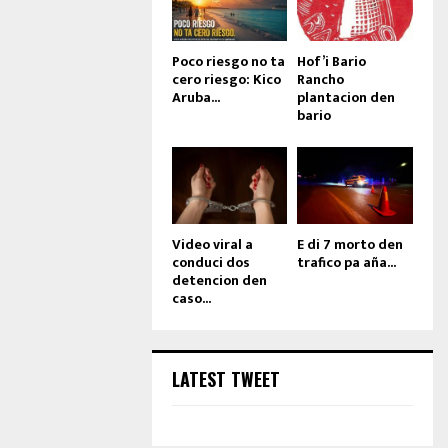
Poco riesgo no ta
Hof’i Bario
cero riesgo: Kico
Rancho
Aruba...
plantacion den
bario
Video viral a
E di 7 morto den
conduci dos
trafico pa aña...
detencion den
caso...
LATEST TWEET