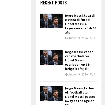
RECENT POSTS
Jorge Messi, tata di
e strea di futbol
Lionel Messi, a
fayese na edat di 68
aña
August 9, 2026
0
Jorge Messi, vader
van voetbalster
Lionel Messi,
overleden op 68-
jarige leeftijd
August 9, 2026
0
Jorge Messi, father
of football star
Lionel Messi, passes
away at the age of