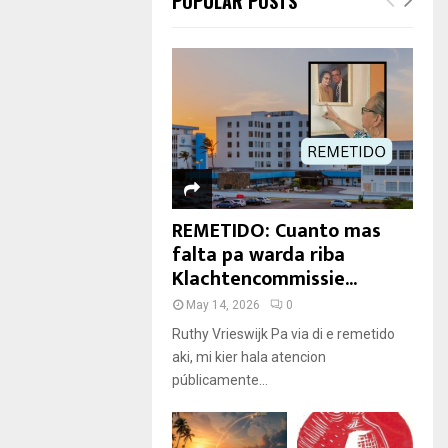
POPULAR POSTS
REMETIDO: Cuanto mas
falta pa warda riba
Klachtencommissie...
May 14, 2026
0
Ruthy Vrieswijk Pa via di e remetido
aki, mi kier hala atencion
públicamente...