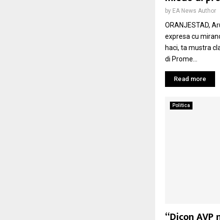
by
EA News Author
ORANJESTAD, Arub
expresa cu miran
haci, ta mustra c
di Prome...
Read more
Politica
“Dicon AVP n