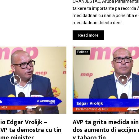
ORANJESTAD, Aruba Parlamentar
ta kere ta importante pa recorda 
medidadnan cu nan a pone riba e
medidadnan directo den...
Read more
Politica
o Edgar Vrolijk –
AVP ta grita medida si
AVP ta demostra cu tin
dos aumento di accijns 
ome minister
y tabaco tin