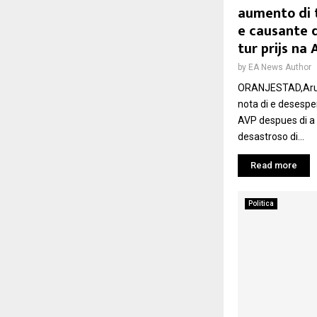
aumento di t
e causante 
tur prijs na
by
EA News Author
ORANJESTAD,Arub
nota di e desespe
AVP despues di a
desastroso di...
Read more
Politica