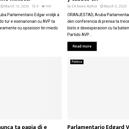
March 10, 2020
0
941
by
EA News Author
March 5, 2020
a Parlamentario Edgar vrolijk a
ORANJESTAD, Aruba Parlamentario
do tur e esenarionan cu AVP ta
den conferencia di prensa ta trece
laramente cu oposicion tin miedo
bisto e desesperacion cu ta batien
Partido AVP....
Read more
Politica
unca ta papia di e
Parlamentario Edgard Vr