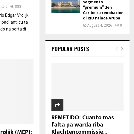
segmento
“premium” den
0
883
Caribe cu renobacion
 Edgar Vrolijk
di RIU Palace Aruba
 padilanti cu ta
August 4, 2026
0
do na porta di
POPULAR POSTS
REMETIDO: Cuanto mas
falta pa warda riba
Klachtencommissie...
olijk (MEP):