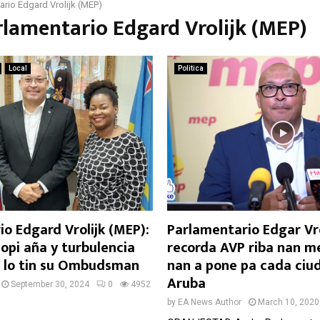
ario Edgard Vrolijk (MEP)
rlamentario Edgard Vrolijk (MEP)
Local
Politica
o Edgard Vrolijk (MEP):
Parlamentario Edgar Vro
opi aña y turbulencia
recorda AVP riba nan m
a lo tin su Ombudsman
nan a pone pa cada ciu
Aruba
September 30, 2024
0
4952
by
EA News Author
March 10, 2020