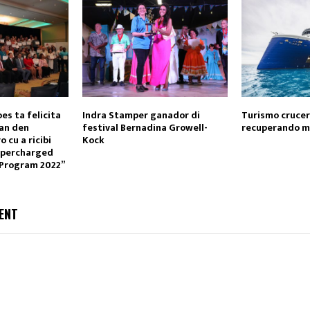
es ta felicita
Indra Stamper ganador di
Turismo crucer
nan den
festival Bernadina Growell-
recuperando m
 cu a ricibi
Kock
Supercharged
 Program 2022”
ENT