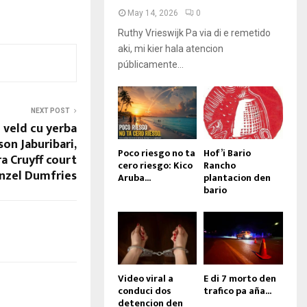
May 14, 2026
0
Ruthy Vrieswijk Pa via di e remetido
aki, mi kier hala atencion
públicamente...
NEXT POST
 veld cu yerba
son Jaburibari,
Poco riesgo no ta
Hof’i Bario
a Cruyff court
cero riesgo: Kico
Rancho
nzel Dumfries
Aruba...
plantacion den
bario
Video viral a
E di 7 morto den
conduci dos
trafico pa aña...
detencion den