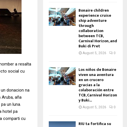
Bonaire children
experience cruise
ship adventure
through
collaboration
between TCB,
Carnival Horizon, and
Buki di Pret
August 5, 2026
0
u nomber a resalta
Los niños de Bonaire
cto social cu
viven una aventura
en un crucero
gracias a la
colaboración entre
i un donacion na
TCB, Carnival Horizon
 Aruba, aña
y Buki...
 pa un luna.
August 5, 2026
0
a hotel pa
 a comparti cu
RIU ta fortifica su