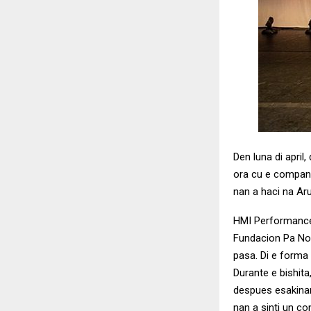
Den luna di april
ora cu e compani
nan a haci na Ar
HMI Performance 
Fundacion Pa No
pasa. Di e forma
Durante e bishita
despues esakinan
nan a sinti un co