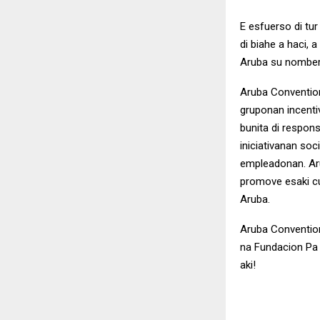
E esfuerso di tur
di biahe a haci, 
Aruba su nomber a
Aruba Convention
gruponan incenti
bunita di respon
iniciativanan so
empleadonan. Aru
promove esaki cu
Aruba.
Aruba Convention 
na Fundacion Pa
aki!