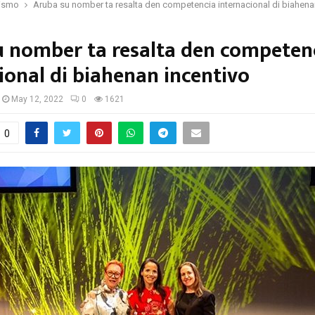
rismo
Aruba su nomber ta resalta den competencia internacional di biahena
u nomber ta resalta den competen
ional di biahenan incentivo
May 12, 2022
0
1621
0