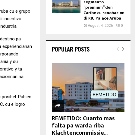
segmento
“premium” den
Aruba cu e grupo
Caribe cu renobacion
di RIU Palace Aruba
i incentivo.
ndustria.
August 4, 2026
0
 destino pa
a experiencianan
POPULAR POSTS
corporando
ania y su
rativo y ta
sacionnan na
i posibel. Pabien
, cu e logro
REMETIDO: Cuanto mas
falta pa warda riba
Klachtencommissie...