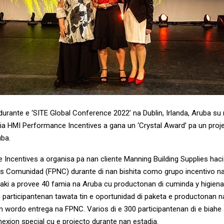
, durante e ‘SITE Global Conference 2022’ na Dublin, Irlanda, Aruba s
a HMI Performance Incentives a gana un ‘Crystal Award’ pa un proje
uba.
Incentives a organisa pa nan cliente Manning Building Supplies hac
s Comunidad (FPNC) durante di nan bishita como grupo incentivo na
 aki a provee 40 famia na Aruba cu productonan di cuminda y higiena
, participantenan tawata tin e oportunidad di paketa e productonan n
 wordo entrega na FPNC. Varios di e 300 participantenan di e biahe
nexion special cu e projecto durante nan estadia.