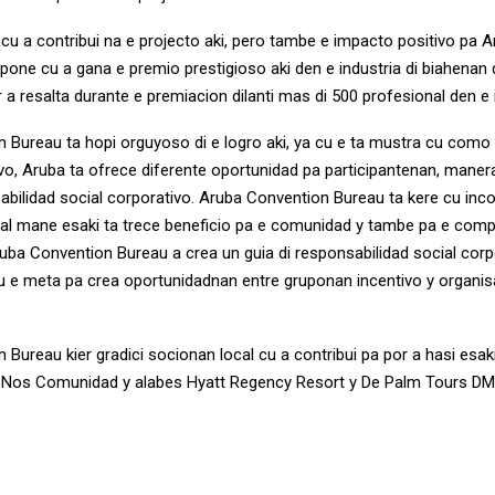
 cu a contribui na e projecto aki, pero tambe e impacto positivo pa 
a pone cu a gana e premio prestigioso aki den e industria di biahenan d
 resalta durante e premiacion dilanti mas di 500 profesional den e i
 Bureau ta hopi orguyoso di e logro aki, ya cu e ta mustra cu como
vo, Aruba ta ofrece diferente oportunidad pa participantenan, maner
sabilidad social corporativo. Aruba Convention Bureau ta kere cu in
cial mane esaki ta trece beneficio pa e comunidad y tambe pa e comp
ba Convention Bureau a crea un guia di responsabilidad social corpo
 e meta pa crea oportunidadnan entre gruponan incentivo y organi
Bureau kier gradici socionan local cu a contribui pa por a hasi esak
 Nos Comunidad y alabes Hyatt Regency Resort y De Palm Tours DMC