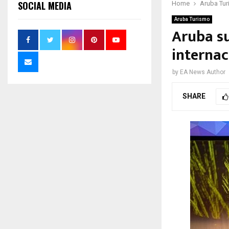
SOCIAL MEDIA
Home
Aruba Tu
Aruba Turismo
Aruba s
internac
by
EA News Author
SHARE