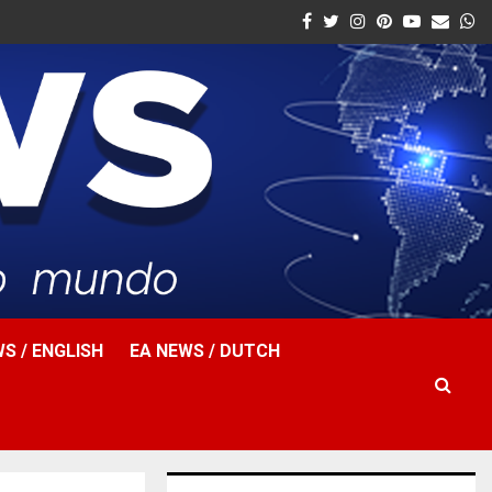
Facebook
Twitter
Instagram
Pinterest
Youtube
Email
W
S / ENGLISH
EA NEWS / DUTCH