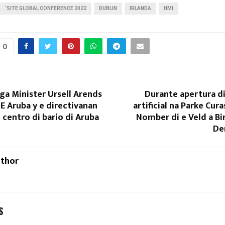
‘SITE GLOBAL CONFERENCE 2022
DUBLIN
IRLANDA
HMI
0
ga Minister Ursell Arends
Durante apertura di
DE Aruba y e directivanan
artificial na Parke Cura
 centro di bario di Aruba
Nomber di e Veld a Bir
De
uthor
S