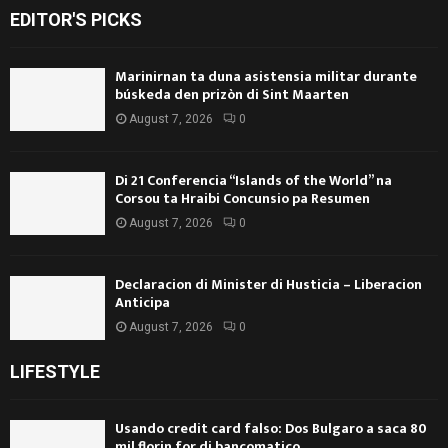
EDITOR'S PICKS
Marinirnan ta duna asistensia militar durante
búskeda den prizòn di Sint Maarten
August 7, 2026
0
Di 21 Conferencia “Islands of the World” na
Corsou ta Hraibi Concunsio pa Resumen
August 7, 2026
0
Declaracion di Minister di Husticia – Liberacion
Anticipa
August 7, 2026
0
LIFESTYLE
Usando credit card falso: Dos Bulgaro a saca 80
mil florin for di bancomatico