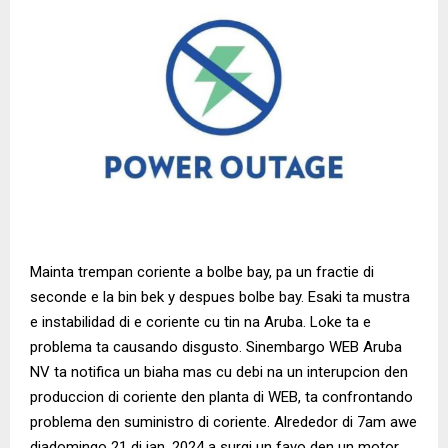
Mainta trempan coriente a bolbe bay, pa un fractie di
seconde e la bin bek y despues bolbe bay. Esaki ta mustra
e instabilidad di e coriente cu tin na Aruba. Loke ta e
problema ta causando disgusto. Sinembargo WEB Aruba
NV ta notifica un biaha mas cu debi na un interupcion den
produccion di coriente den planta di WEB, ta confrontando
problema den suministro di coriente. Alrededor di 7am awe
diadomingo 21 di jan. 2024 a surgi un fayo den un motor