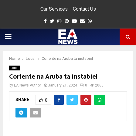
Our Services
Contact Us
Facebook
Twitter
Instagram
Pinterest
Youtube
Email
Whatsapp
PRIMARY
MENU
Home
Local
Coriente na Aruba ta instabiel
app
Local
Coriente na Aruba ta instabiel
by
EA News Author
January 21, 2024
0
2065
SHARE
0