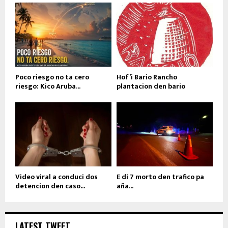
Poco riesgo no ta cero
Hof’i Bario Rancho
riesgo: Kico Aruba...
plantacion den bario
Video viral a conduci dos
E di 7 morto den trafico pa
detencion den caso...
aña...
LATEST TWEET