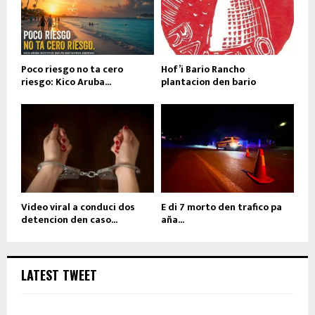
Poco riesgo no ta cero
Hof’i Bario Rancho
riesgo: Kico Aruba...
plantacion den bario
Video viral a conduci dos
E di 7 morto den trafico pa
detencion den caso...
aña...
LATEST TWEET