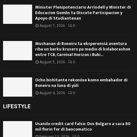
Minister Plenipotenciario Arrindell y Minister di
Educacion Gumbs ta Discute Participacion y
Apoyo di Studiantenan
August 7, 2026
0
Muchanan di Boneiru ta eksperensiá aventura
riba un barku krusero pa medio di kolaborashon
entre TCB, Carnival Horizon i Buki...
August 5, 2026
0
Ocho bishitante rekonóse komo embahador di
Boneiru na luna di yüli
August 4, 2026
0
LIFESTYLE
Usando credit card falso: Dos Bulgaro a saca 80
mil florin for di bancomatico
February 13, 2026
0