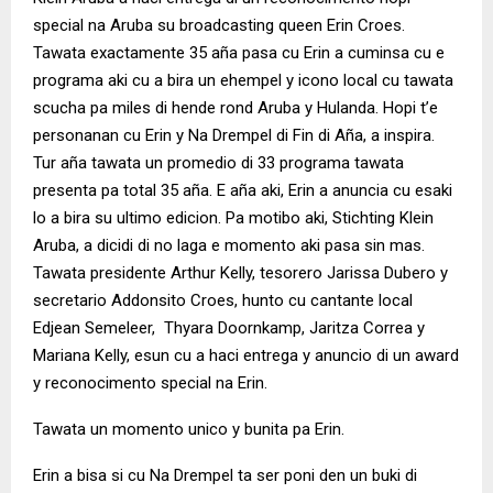
special na Aruba su broadcasting queen Erin Croes.
Tawata exactamente 35 aña pasa cu Erin a cuminsa cu e
programa aki cu a bira un ehempel y icono local cu tawata
scucha pa miles di hende rond Aruba y Hulanda. Hopi t’e
personanan cu Erin y Na Drempel di Fin di Aña, a inspira.
Tur aña tawata un promedio di 33 programa tawata
presenta pa total 35 aña. E aña aki, Erin a anuncia cu esaki
lo a bira su ultimo edicion. Pa motibo aki, Stichting Klein
Aruba, a dicidi di no laga e momento aki pasa sin mas.
Tawata presidente Arthur Kelly, tesorero Jarissa Dubero y
secretario Addonsito Croes, hunto cu cantante local
Edjean Semeleer, Thyara Doornkamp, Jaritza Correa y
Mariana Kelly, esun cu a haci entrega y anuncio di un award
y reconocimento special na Erin.
Tawata un momento unico y bunita pa Erin.
Erin a bisa si cu Na Drempel ta ser poni den un buki di