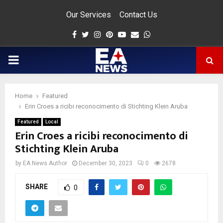
Our Services
Contact Us
Facebook
Twitter
Instagram
Pinterest
Youtube
Email
Whatsapp
PRIMARY
MENU
Home
Featured
app
Erin Croes a ricibi reconocimento di Stichting Klein Aruba
Featured
Local
Erin Croes a ricibi reconocimento di
Stichting Klein Aruba
by
EA News Author
December 30, 2023
0
2678
SHARE
0