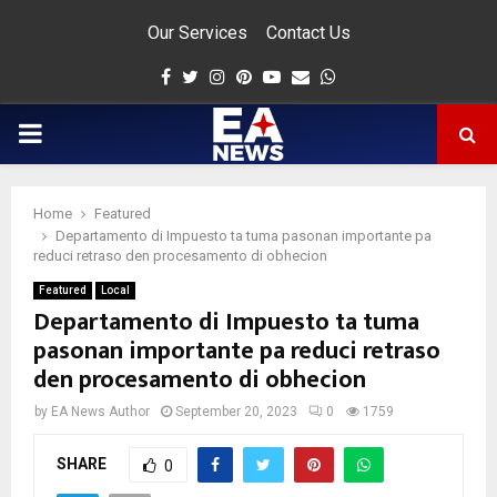
Our Services
Contact Us
Facebook
Twitter
Instagram
Pinterest
Youtube
Email
Whatsapp
PRIMARY
MENU
Home
Featured
app
Departamento di Impuesto ta tuma pasonan importante pa
reduci retraso den procesamento di obhecion
Featured
Local
Departamento di Impuesto ta tuma
pasonan importante pa reduci retraso
den procesamento di obhecion
by
EA News Author
September 20, 2023
0
1759
SHARE
0