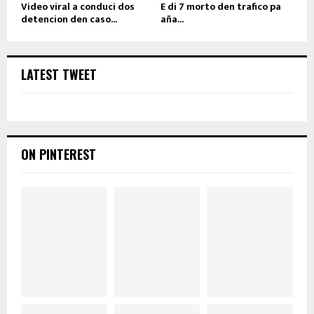
Video viral a conduci dos
E di 7 morto den trafico pa
detencion den caso...
aña...
LATEST TWEET
ON PINTEREST