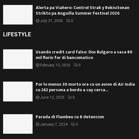
Alerta pa Viahero: Control Strak y Rekisitonan
Strikto pa Anguilla Summer Festival 2026
July 31, 2026
0
LIFESTYLE
Usando credit card falso: Dos Bulgaro a saca 80
mil florin for di bancomatico
February 13, 2026
0
Por lo menos 30 morto ora cu un avion di Air India
cu 242 persona a bordo a cay cerca...
June 12, 2025
0
Parada di Flambeu cu 8 detencion
January 7, 2024
0