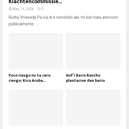
Klachtencommissie...
May 14, 2026
0
Ruthy Vrieswijk Pa via di e remetido aki, mi kier hala atencion
públicamente...
Poco riesgo no ta cero
Hof’i Bario Rancho
riesgo: Kico Aruba...
plantacion den bario