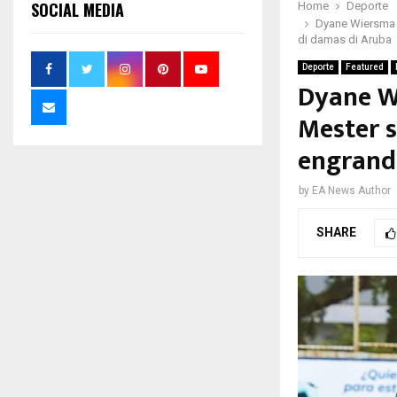
SOCIAL MEDIA
Home
Deporte
Dyane Wiersma C
di damas di Aruba
Deporte
Featured
Dyane W
Mester s
engrand
by
EA News Author
SHARE