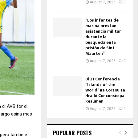
August 7, 2026
0
“Los infantes de
marina prestan
asistencia militar
durante la
búsqueda en la
prisión de Sint
Maarten”
August 7, 2026
0
Di 21 Conferencia
“Islands of the
World” na Corsou ta
Hraibi Concunsio pa
Resumen
 di AVB for di
August 7, 2026
0
bargo asina mes
POPULAR POSTS
 pero tambe e