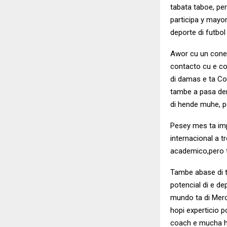
tabata taboe, p
participa y mayor
deporte di futbol
Awor cu un conexi
contacto cu e co
di damas e ta Co
tambe a pasa de
di hende muhe, p
Pesey mes ta imp
internacional a 
academico,pero t
Tambe abase di t
potencial di e de
mundo ta di Merc
hopi experticio 
coach e mucha 