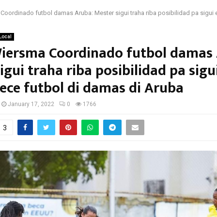
oordinado futbol damas Aruba: Mester sigui traha riba posibilidad pa sigui
Local
iersma Coordinado futbol damas 
igui traha riba posibilidad pa sigu
ece futbol di damas di Aruba
January 17, 2022
0
1766
3