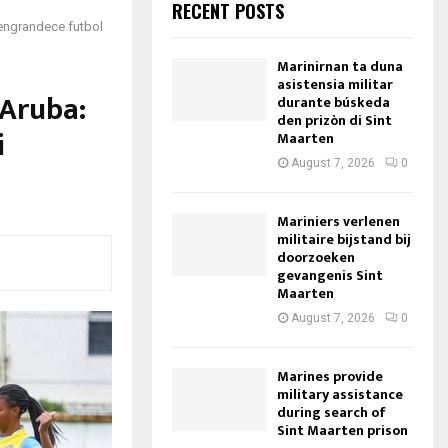
RECENT POSTS
 engrandece futbol
Marinirnan ta duna
asistensia militar
Aruba:
durante búskeda
den prizòn di Sint
i
Maarten
August 7, 2026
0
Mariniers verlenen
militaire bijstand bij
doorzoeken
gevangenis Sint
Maarten
August 7, 2026
0
Marines provide
military assistance
during search of
Sint Maarten prison