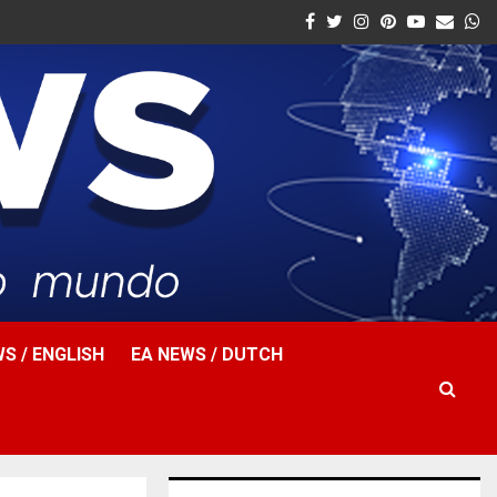
Facebook
Twitter
Instagram
Pinterest
Youtube
Email
W
S / ENGLISH
EA NEWS / DUTCH