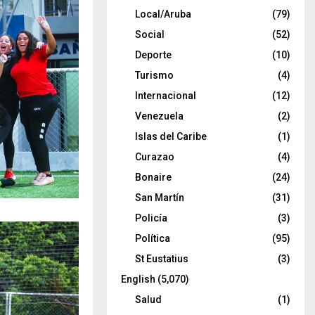
Local/Aruba
(79)
Social
(52)
Deporte
(10)
Turismo
(4)
Internacional
(12)
Venezuela
(2)
Islas del Caribe
(1)
Curazao
(4)
Bonaire
(24)
San Martín
(31)
Policía
(3)
Política
(95)
St Eustatius
(3)
English
(5,070)
Salud
(1)