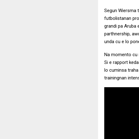
Segun Wiersma t
futbolistanan pro
grandi pa Aruba e
parthnership, awo
unda cu e lo pon
Na momento cu ric
Si e rapport ked
lo cuminsa traha
trainingnan inten