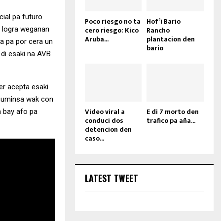
ial pa futuro
Poco riesgo no ta
Hof’i Bario
ia logra weganan
cero riesgo: Kico
Rancho
Aruba...
plantacion den
ta pa por cera un
bario
 di esaki na AVB
er acepta esaki.
o cuminsa wak con
Video viral a
E di 7 morto den
a bay afo pa
conduci dos
trafico pa aña...
detencion den
caso...
LATEST TWEET