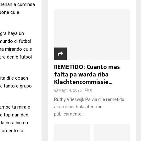
uhenan a cuminsa
 pone cu e
ogra haya un
mundo di futbol
rma mirando cu e
re den e futbol
REMETIDO: Cuanto mas
falta pa warda riba
ita di e coach
Klachtencommissie...
k, tanto e grupo
May 14, 2026
0
Ruthy Vrieswijk Pa via di e remetido
tambe ta mira e
aki, mi kier hala atencion
públicamente...
 e top nan den
da cu a bin cu
 momento ta