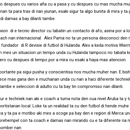
ero despues cu varios aña cu a pasa y cu despues cu mas mucha m
nan ta para tras di nan yiunan, esaki sigur ta algo bunita di mira y ta
 di damas a bay dilanti tambe.
on di e tecnic director cu tabatin un contacto di afo, asina por a l
ach nan internacional. Alex Pama no ta un persona desconoci den 
 fundador di R devisie di futbol di Hulanda. Alex a keda motiva Wie
n mes un situacion un tempo unda cu Hulanda tampoco no tabata ke
ero cu despues di tempo por a mira cu esaki a haya mas atencion.
ortante pa sigui pusha y conscientisa nos mucha muher nan. E bish
trece mas gana den e muchanan unda cu nan a haci diferente technie
ambe e seleccion di adulto cu ta bay tin compromiso nan dilanti.
ur e techniek nan aki e coach a tuma nota den cua nivel Aruba ta y 
portistanan local. Loke ta un realidad ta cu den futbol di hende muhe
a y ta pa e motibo aki mes a scoge pa bay den e region di Merca un
porehempel con ta coach e damas nan mirando cu e ta diferente na
homber nan.