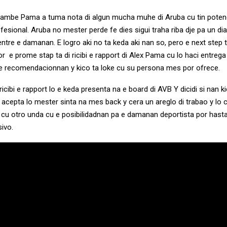
ambe Pama a tuma nota di algun mucha muhe di Aruba cu tin potenc
fesional. Aruba no mester perde fe dies sigui traha riba dje pa un d
ntre e damanan. E logro aki no ta keda aki nan so, pero e next step 
r e prome stap ta di ricibi e rapport di Alex Pama cu lo haci entrega
e recomendacionnan y kico ta loke cu su persona mes por ofrece.
ibi e rapport lo e keda presenta na e board di AVB Y dicidi si nan ki
a acepta lo mester sinta na mes back y cera un areglo di trabao y l
 cu otro unda cu e posibilidadnan pa e damanan deportista por hast
sivo.