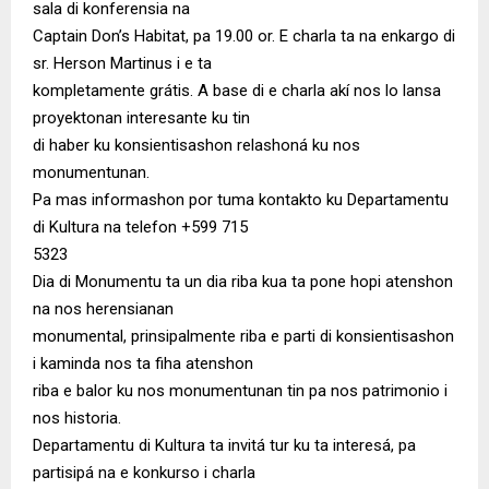
sala di konferensia na
Captain Don’s Habitat, pa 19.00 or. E charla ta na enkargo di
sr. Herson Martinus i e ta
kompletamente grátis. A base di e charla akí nos lo lansa
proyektonan interesante ku tin
di haber ku konsientisashon relashoná ku nos
monumentunan.
Pa mas informashon por tuma kontakto ku Departamentu
di Kultura na telefon +599 715
5323
Dia di Monumentu ta un dia riba kua ta pone hopi atenshon
na nos herensianan
monumental, prinsipalmente riba e parti di konsientisashon
i kaminda nos ta fiha atenshon
riba e balor ku nos monumentunan tin pa nos patrimonio i
nos historia.
Departamentu di Kultura ta invitá tur ku ta interesá, pa
partisipá na e konkurso i charla