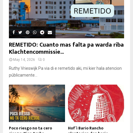
REMETIDO: Cuanto mas falta pa warda riba
Klachtencommissie...
May 14, 2026
0
Ruthy Vrieswijk Pa via di e remetido aki, mi kier hala atencion
públicamente...
Poco riesgo no ta cero
Hof’i Bario Rancho