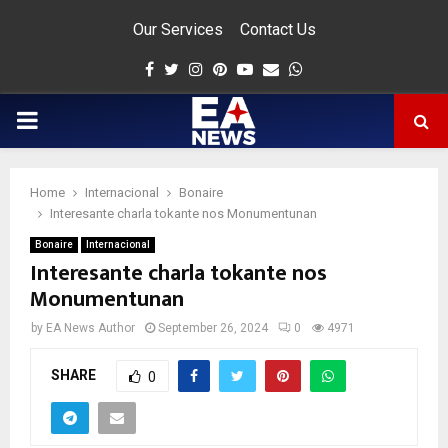
Our Services
Contact Us
Facebook
Twitter
Instagram
Pinterest
Youtube
Email
Whatsapp
PRIMARY
MENU
Home
Internacional
Bonaire
app
Interesante charla tokante nos Monumentunan
Bonaire
Internacional
Interesante charla tokante nos
Monumentunan
by
EA News Author
September 26, 2024
0
4971
SHARE
0