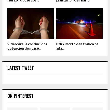
riesgo: Kico Aruba...
plantacion den bario
Video viral a conduci dos
E di 7 morto den trafico pa
detencion den caso...
aña...
LATEST TWEET
ON PINTEREST