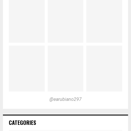
@earubiano297
CATEGORIES