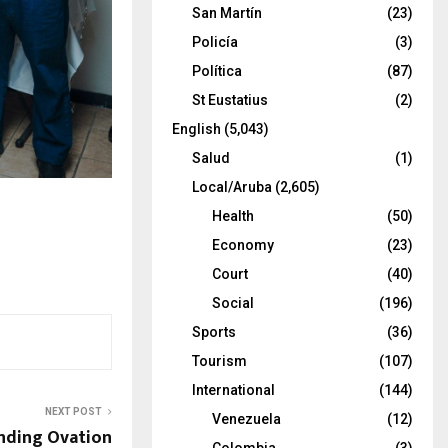
San Martín
(23)
Policía
(3)
Política
(87)
St Eustatius
(2)
English
(5,043)
Salud
(1)
Local/Aruba
(2,605)
Health
(50)
Economy
(23)
Court
(40)
Social
(196)
Sports
(36)
Tourism
(107)
International
(144)
NEXT POST
Venezuela
(12)
nding Ovation
Colombia
(3)