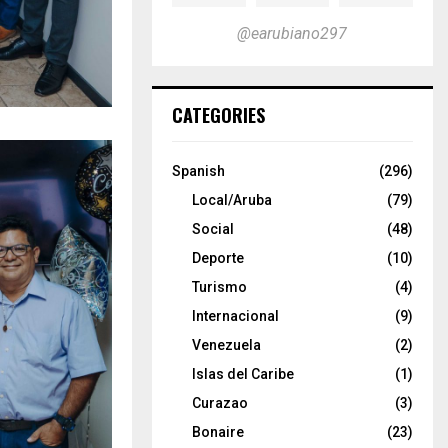
@earubiano297
CATEGORIES
Spanish
(296)
Local/Aruba
(79)
Social
(48)
Deporte
(10)
Turismo
(4)
Internacional
(9)
Venezuela
(2)
Islas del Caribe
(1)
Curazao
(3)
Bonaire
(23)