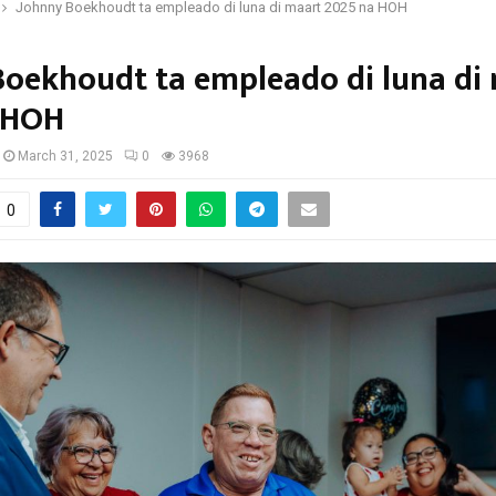
Johnny Boekhoudt ta empleado di luna di maart 2025 na HOH
Boekhoudt ta empleado di luna di
 HOH
March 31, 2025
0
3968
0