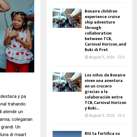
Bonaire children
experience cruise
ship adventure
through
collaboration
between TCB,
Carnival Horizon, and
Buki di Pret
August 5, 2026
0
Los niños de Bonaire
viven una aventura
en un crucero
gracias a la
 destaca y pa
colaboración entre
TCB, Carnival Horizon
onal trahando
y Buki...
di atende un
August 5, 2026
0
famia, coleganan
 grandi. Un
RIU ta fortifica su
luna di maart