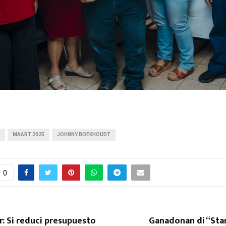
H
MAART 2025
JOHNNY BOEKHOUDT
0
: Si reduci presupuesto
Ganadonan di “Sta