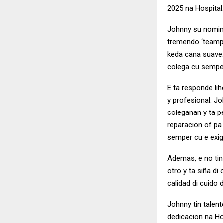
2025 na Hospital
Johnny su nomina
tremendo ‘teampla
keda cana suave.
colega cu semper 
E ta responde lih
y profesional. J
coleganan y ta p
reparacion of pa 
semper cu e exig
Ademas, e no tin
otro y ta siña di
calidad di cuido 
Johnny tin talen
dedicacion na Hos