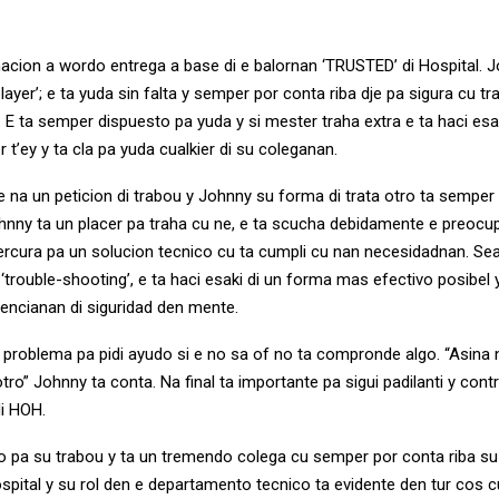
.
cion a wordo entrega a base di e balornan ‘TRUSTED’ di Hospital. J
yer’; e ta yuda sin falta y semper por conta riba dje pa sigura cu t
 E ta semper dispuesto pa yuda y si mester traha extra e ta haci es
t’ey y ta cla pa yuda cualkier di su coleganan.
e na un peticion di trabou y Johnny su forma di trata otro ta semper 
ohnny ta un placer pa traha cu ne, e ta scucha debidamente e preocu
ercura pa un solucion tecnico cu ta cumpli cu nan necesidadnan. Se
‘trouble-shooting’, e ta haci esaki di un forma mas efectivo posibel y
encianan di siguridad den mente.
 problema pa pidi ayudo si e no sa of no ta compronde algo. “Asina 
 otro” Johnny ta conta. Na final ta importante pa sigui padilanti y contr
di HOH.
to pa su trabou y ta un tremendo colega cu semper por conta riba su
pital y su rol den e departamento tecnico ta evidente den tur cos cu