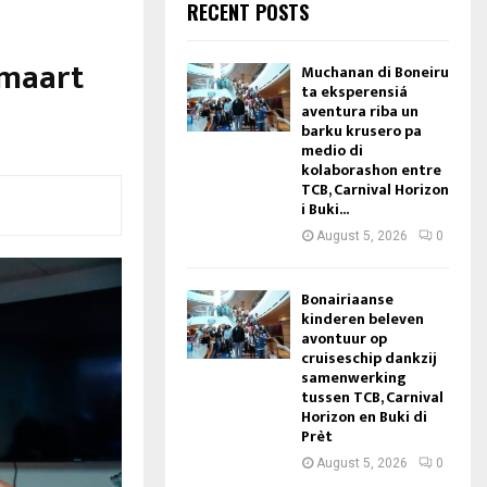
RECENT POSTS
 maart
Muchanan di Boneiru
ta eksperensiá
aventura riba un
barku krusero pa
medio di
kolaborashon entre
TCB, Carnival Horizon
i Buki...
August 5, 2026
0
Bonairiaanse
kinderen beleven
avontuur op
cruiseschip dankzij
samenwerking
tussen TCB, Carnival
Horizon en Buki di
Prèt
August 5, 2026
0