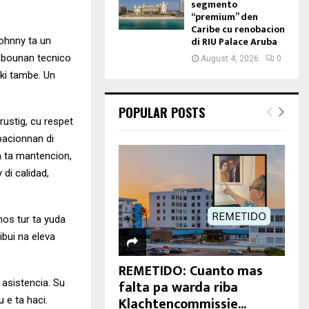
segmento
“premium” den
Caribe cu renobacion
di RIU Palace Aruba
ohnny ta un
rabounan tecnico
August 4, 2026
0
aki tambe. Un
POPULAR POSTS
rustig, cu respet
pacionnan di
a ta mantencion,
 di calidad,
nos tur ta yuda
ibui na eleva
REMETIDO: Cuanto mas
falta pa warda riba
 asistencia. Su
Klachtencommissie...
 e ta haci.