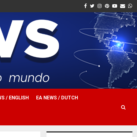
Facebook
Twitter
Instagram
Pinterest
Youtube
Email
W
S / ENGLISH
EA NEWS / DUTCH