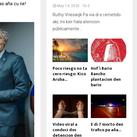
as aña cu ne!
May 14, 2026
0
Ruthy Vrieswijk Pa via di e remetido
aki, mi kier hala atencion
públicamente...
Poco riesgo no ta
Hof’i Bario
cero riesgo: Kico
Rancho
Aruba...
plantacion den
bario
Video viral a
E di 7 morto den
conduci dos
trafico pa aña...
detencion den