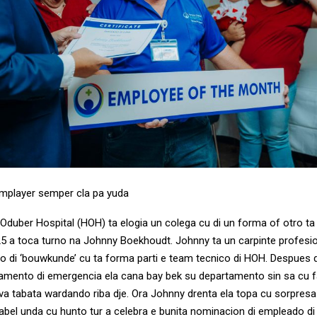
mplayer semper cla pa yuda
 Oduber Hospital (HOH) ta elogia un colega cu di un forma of otro ta
25 a toca turno na Johnny Boekhoudt. Johnny ta un carpinte profesi
o di ‘bouwkunde’ cu ta forma parti e team tecnico di HOH. Despues 
amento di emergencia ela cana bay bek su departamento sin sa cu 
iva tabata wardando riba dje. Ora Johnny drenta ela topa cu sorpresa
bel unda cu hunto tur a celebra e bunita nominacion di empleado di 