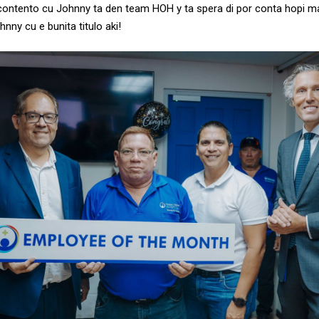
 contento cu Johnny ta den team HOH y ta spera di por conta hopi m
ny cu e bunita titulo aki!