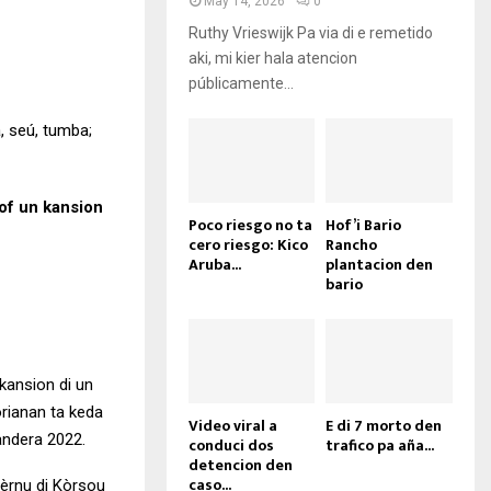
May 14, 2026
0
Ruthy Vrieswijk Pa via di e remetido
aki, mi kier hala atencion
públicamente...
, seú, tumba;
 of un kansion
Poco riesgo no ta
Hof’i Bario
cero riesgo: Kico
Rancho
Aruba...
plantacion den
bario
kansion di un
rianan ta keda
Video viral a
E di 7 morto den
Bandera 2022.
conduci dos
trafico pa aña...
detencion den
caso...
ièrnu di Kòrsou