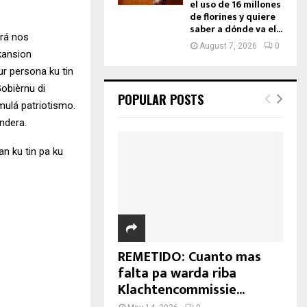
el uso de 16 millones
de florines y quiere
saber a dónde va el...
brá nos
August 7, 2026
0
kansion
Tur persona ku tin
Gobièrnu di
POPULAR POSTS
mulá patriotismo.
andera.
an ku tin pa ku
REMETIDO: Cuanto mas
falta pa warda riba
Klachtencommissie...