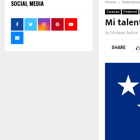
SOCIAL MEDIA
Home
Internaci
Curacao
Featured
Mi talen
by
EA News Author
SHARE