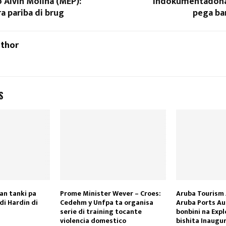
 Alvin Molina (MEP):
Indokumentadona
a pariba di brug
pega ba
uthor
S
an tanki pa
Prome Minister Wever – Croes:
Aruba Tourism 
di Hardin di
Cedehm y Unfpa ta organisa
Aruba Ports Au
serie di training tocante
bonbini na Expl
violencia domestico
bishita Inaugu