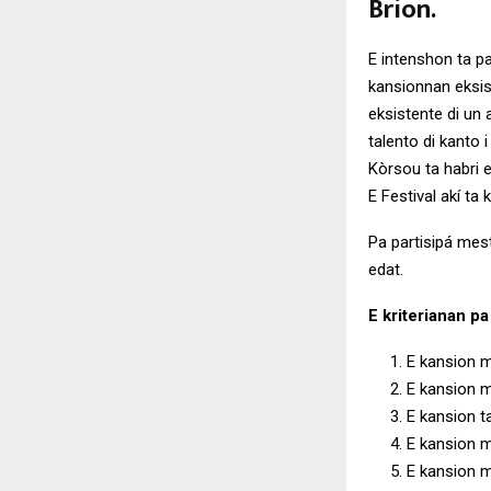
Brion.
E intenshon ta pa
kansionnan eksis
eksistente di un 
talento di kanto 
Kòrsou ta habri 
E Festival akí ta
Pa partisipá mest
edat.
E kriterianan pa
E kansion me
E kansion m
E kansion t
E kansion m
E kansion me