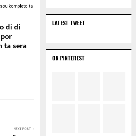
rsou kompleto ta
LATEST TWEET
o di di
 por
 ta sera
ON PINTEREST
NEXT POST