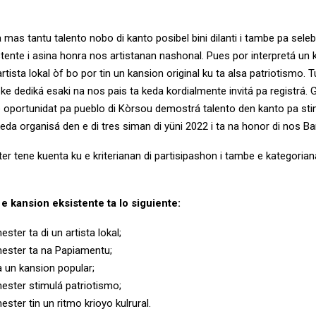
 mas tantu talento nobo di kanto posibel bini dilanti i tambe pa sele
tente i asina honra nos artistanan nashonal. Pues por interpretá un 
artista lokal òf bo por tin un kansion original ku ta alsa patriotismo. 
i ke dediká esaki na nos pais ta keda kordialmente invitá pa registrá. 
e oportunidat pa pueblo di Kòrsou demostrá talento den kanto pa sti
 keda organisá den e di tres siman di yüni 2022 i ta na honor di nos B
er tene kuenta ku e kriterianan di partisipashon i tambe e kategorian
 e kansion eksistente ta lo siguiente:
ster ta di un artista lokal;
ester ta na Papiamentu;
a un kansion popular;
ester stimulá patriotismo;
ster tin un ritmo krioyo kulrural.