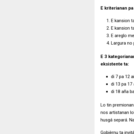
E kriterianan p
E kansion t
E kansion t
E areglo me
Largura no 
E 3 kategoriana
eksistente ta:
di 7 pa 12 a
di 13 pa 17 
di 18 aña ba
Lo tin premionan
nos artistanan l
husgá separá. Na 
Gobièrnu ta invi