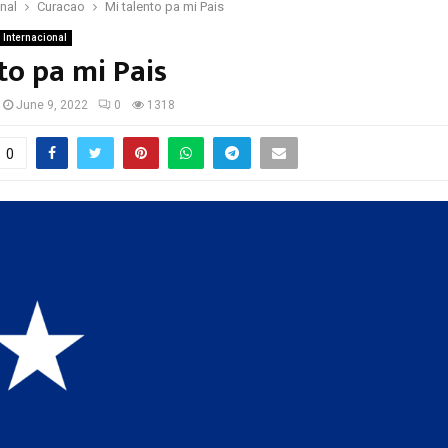
onal
Curacao
Mi talento pa mi Pais
Internacional
to pa mi Pais
June 9, 2022
0
1318
0