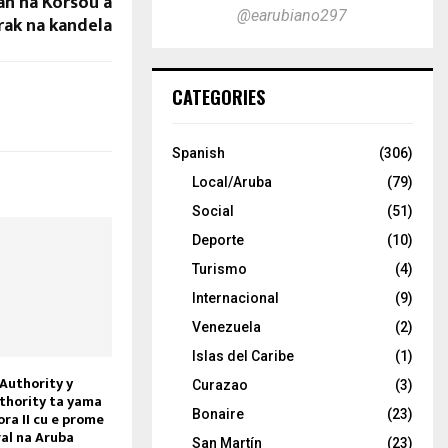
n na Korsou a
@earubiano297
rak na kandela
CATEGORIES
Spanish
(306)
Local/Aruba
(79)
Social
(51)
Deporte
(10)
Turismo
(4)
Internacional
(9)
Venezuela
(2)
Islas del Caribe
(1)
Authority y
Curazao
(3)
thority ta yama
Bonaire
(23)
ora II cu e prome
ral na Aruba
San Martín
(23)