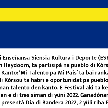
i Enseñansa Siensia Kultura i Deporte (ESK
n Heydoorn, ta partisipá na pueblo di Kòr
i Kanto: ‘Mi Talento pa Mi Pais’ ta bai rank
i Kòrsou ta habri e oportunidat pa puebl
an talento den kanto. E Festival aki ta k
en e di tres siman di yüni 2022. Ganadónan
a presentá Dia di Bandera 2022, 2 yüli riba 