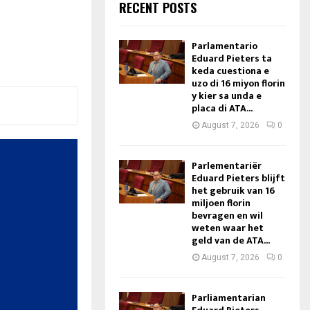
RECENT POSTS
Parlamentario
Eduard Pieters ta
keda cuestiona e
uzo di 16 miyon florin
y kier sa unda e
placa di ATA...
August 7, 2026
0
Parlementariër
Eduard Pieters blijft
het gebruik van 16
miljoen florin
bevragen en wil
weten waar het
geld van de ATA...
August 7, 2026
0
Parliamentarian