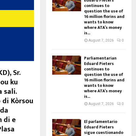
Eduard Pieters
continues to
question the use of
16 million florins and
wants to know
where ATA’s money
is...
August 7, 2026
0
Parliamentarian
Eduard Pieters
continues to
D), Sr.
question the use of
sou ku
16 million florins and
wants to know
a sali.
where ATA’s money
is...
o di Kòrsou
August 7, 2026
0
eda
 di e
El parlamentario
Plasa
Eduard Pieters
sigue cuestionando