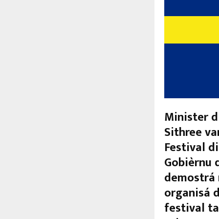
Minister d
Sithree va
Festival d
Gobièrnu d
demostrá n
organisá d
festival t