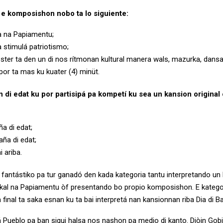
a e komposishon nobo ta lo siguiente:
a na Papiamentu;
a stimulá patriotismo;
ster ta den un di nos rítmonan kultural manera wals, mazurka, dansa
por ta mas ku kuater (4) minüt.
n di edat ku por partisipá pa kompetí ku sea un kansion original
ña di edat;
aña di edat;
i ariba.
 fantástiko pa tur ganadó den kada kategoria tantu interpretando un 
okal na Papiamentu òf presentando bo propio komposishon. E katego
final ta saka esnan ku ta bai interpretá nan kansionnan riba Dia di 
tá Pueblo pa ban sigui halsa nos nashon pa medio di kanto. Djòin Gob