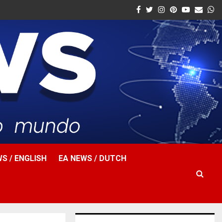
Facebook
Twitter
Instagram
Pinterest
Youtube
Email
W
S / ENGLISH
EA NEWS / DUTCH