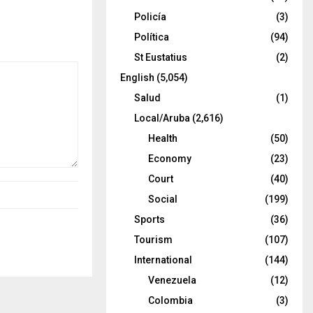
Policía
(3)
Política
(94)
St Eustatius
(2)
English
(5,054)
Salud
(1)
Local/Aruba
(2,616)
Health
(50)
Economy
(23)
Court
(40)
Social
(199)
Sports
(36)
Tourism
(107)
International
(144)
Venezuela
(12)
Colombia
(3)