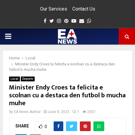
Our Services
Contact Us
Facebook
Twitter
Instagram
Pinterest
Youtube
Email
Whatsapp
PRIMARY
MENU
Home
Local
app
Minister Endy Croes ta felicita e scolnan cu a destaca den
futbol b mucha muhe
Local
Deporte
Minister Endy Croes ta felicita e
scolnan cu a destaca den futbol b mucha
muhe
by
EA News Author
June 8, 2023
1
2057
SHARE
0