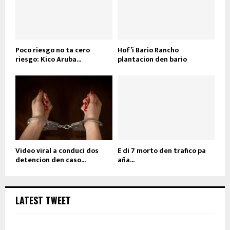
Poco riesgo no ta cero
Hof’i Bario Rancho
riesgo: Kico Aruba...
plantacion den bario
Video viral a conduci dos
E di 7 morto den trafico pa
detencion den caso...
aña...
LATEST TWEET