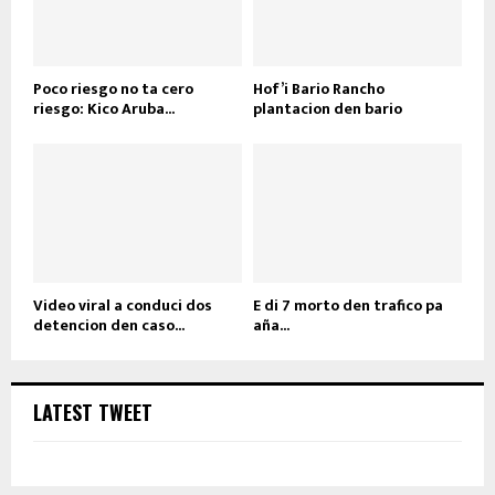
Poco riesgo no ta cero
Hof’i Bario Rancho
riesgo: Kico Aruba...
plantacion den bario
Video viral a conduci dos
E di 7 morto den trafico pa
detencion den caso...
aña...
LATEST TWEET