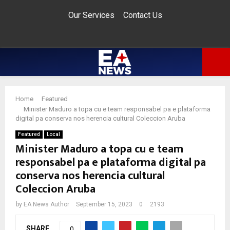
Our Services
Contact Us
Facebook
Twitter
Instagram
Pinterest
Youtube
Email
Whatsapp
PRIMARY
Home
Featured
MENU
Minister Maduro a topa cu e team responsabel pa e plataforma
digital pa conserva nos herencia cultural Coleccion Aruba
Featured
Local
Minister Maduro a topa cu e team
responsabel pa e plataforma digital pa
conserva nos herencia cultural
Coleccion Aruba
by
EA News Author
September 15, 2023
0
2193
SHARE
0