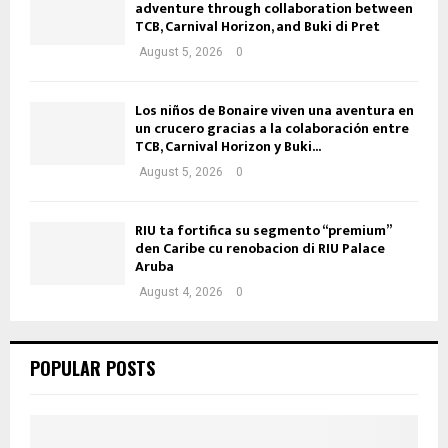
adventure through collaboration between
TCB, Carnival Horizon, and Buki di Pret
August 5, 2026
0
Los niños de Bonaire viven una aventura en
un crucero gracias a la colaboración entre
TCB, Carnival Horizon y Buki...
August 5, 2026
0
RIU ta fortifica su segmento “premium”
den Caribe cu renobacion di RIU Palace
Aruba
August 4, 2026
0
POPULAR POSTS