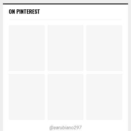
ON PINTEREST
@earubiano297