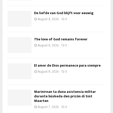
De liefde van God blijft voor eeuwig
August 8, 2026
0
The love of God remains forever
August 8, 2026
0
El amor de Dios permanece para siempre
August 8, 2026
0
Marinirnan ta duna asistensia militar
durante búskeda den prizòn di Sint
Maarten
August 7, 2026
0