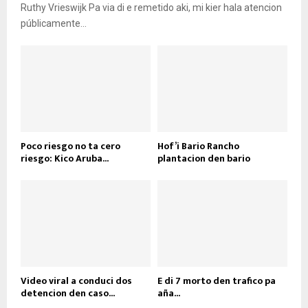
Ruthy Vrieswijk Pa via di e remetido aki, mi kier hala atencion
públicamente...
Poco riesgo no ta cero
Hof’i Bario Rancho
riesgo: Kico Aruba...
plantacion den bario
Video viral a conduci dos
E di 7 morto den trafico pa
detencion den caso...
aña...