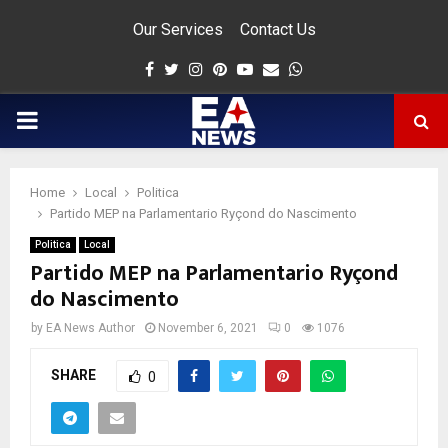
Our Services
Contact Us
Facebook
Twitter
Instagram
Pinterest
Youtube
Email
Whatsapp
PRIMARY
MENU
Home
Local
Politica
app
Partido MEP na Parlamentario Ryçond do Nascimento
Politica
Local
Partido MEP na Parlamentario Ryçond
do Nascimento
by
EA News Author
November 6, 2021
0
1076
SHARE
0