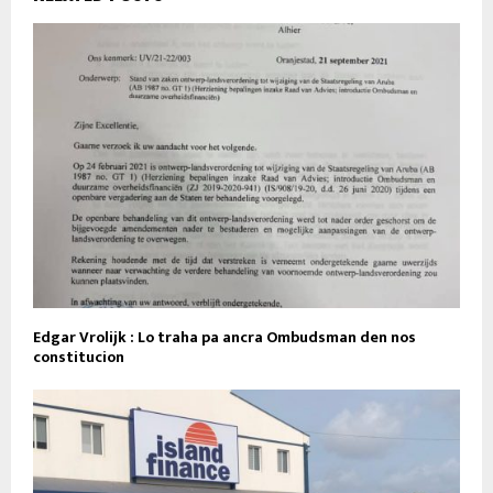
Edgar Vrolijk : Lo traha pa ancra Ombudsman den nos
constitucion