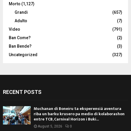
Morto
(1,127)
Grandi
(657)
Adulto
(7)
Video
(791)
Ban Come?
(2)
Ban Bende?
(3)
Uncategorized
(327)
RECENT POSTS
Muchanan di Boneiru ta eksperensiá aventura
riba un barku krusero pa medio di kolaborashon
entre TCB, Carnival Horizon i Buki...
August 5, 2026
0