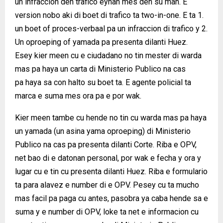
un infraccion den trafico eynan mes den su man. E
version nobo aki di boet di trafico ta two-in-one. E ta 1.
un boet of proces-verbaal pa un infraccion di trafico y 2.
Un oproeping of yamada pa presenta dilanti Huez.
Esey kier meen cu e ciudadano no tin mester di warda
mas pa haya un carta di Ministerio Publico na cas
pa haya sa con halto su boet ta. E agente policial ta
marca e suma mes ora pa e por wak.
Kier meen tambe cu hende no tin cu warda mas pa haya
un yamada (un asina yama oproeping) di Ministerio
Publico na cas pa presenta dilanti Corte. Riba e OPV,
net bao di e datonan personal, por wak e fecha y ora y
lugar cu e tin cu presenta dilanti Huez. Riba e formulario
ta para alavez e number di e OPV. Pesey cu ta mucho
mas facil pa paga cu antes, pasobra ya caba hende sa e
suma y e number di OPV, loke ta net e informacion cu