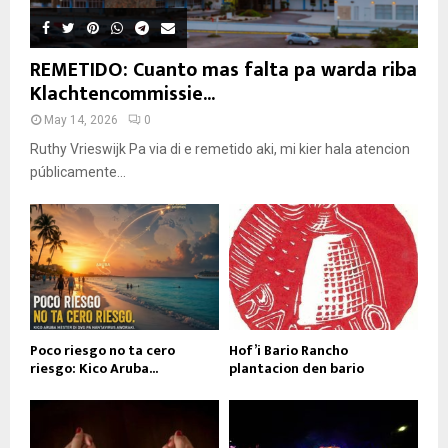
REMETIDO: Cuanto mas falta pa warda riba
Klachtencommissie...
May 14, 2026
0
Ruthy Vrieswijk Pa via di e remetido aki, mi kier hala atencion
públicamente...
Poco riesgo no ta cero
Hof’i Bario Rancho
riesgo: Kico Aruba...
plantacion den bario