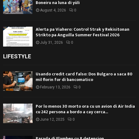
Boneiru na luna di yüli
August 4, 2026
0
Alerta pa Viahero: Control Strak y Rekisitonan
Strikto pa Anguilla Summer Festival 2026
July 31, 2026
0
LIFESTYLE
Usando credit card falso: Dos Bulgaro a saca 80
mil florin for di bancomatico
February 13, 2026
0
Por lo menos 30 morto ora cu un avion di Air India
cu 242 persona a bordo a cay cerca...
June 12, 2025
0
Parada di Flambeu cu 8 detencion