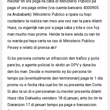
mester tin ora yega na caha di Ministerio Publico pa
paga of ora paga online (via cuenta bancario 4000905
na Arubabank). Ministerio Publico a ripara cu hopi
ciudadano ta realiza nan mes una vez nan ta para dilanti
Huez, cu eigenlijk nan por a paga caba y kita e cos foy
man mucho mas prome. Hende ta kere ainda cu nan tin
cu warda pa haya carta na cas di Ministerio Publico.
Pesey e relato di prensa aki!
Si bo persona comete un infraccion den trafico y polis
para bo, e agente policial lo skirbi un OPV y duna bo
den bo man. Desde e momento ey bo persona tin
tempo pa (eventualmente den terminonan) paga te 1 dia
prome cu e fecha riba cual bo tin cu presenta den Corte.
Si abo ta un di e personanan cu mester presenta dilanti
Huez riba Diahuebs venidero 18 di januari, anto bo tin te
Diaranzon 17 di januari tempo pa paga e transaccion.