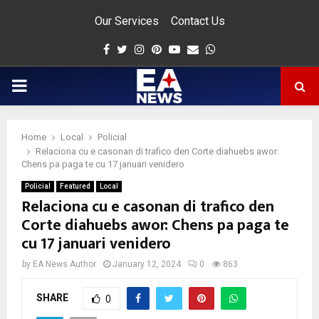
Our Services
Contact Us
Facebook
Twitter
Instagram
Pinterest
Youtube
Email
Whatsapp
PRIMARY
MENU
Home
Local
Policial
app
Relaciona cu e casonan di trafico den Corte diahuebs awor:
Chens pa paga te cu 17 januari venidero
Policial
Featured
Local
Relaciona cu e casonan di trafico den
Corte diahuebs awor: Chens pa paga te
cu 17 januari venidero
by
EA News Author
January 12, 2024
0
863
SHARE
0