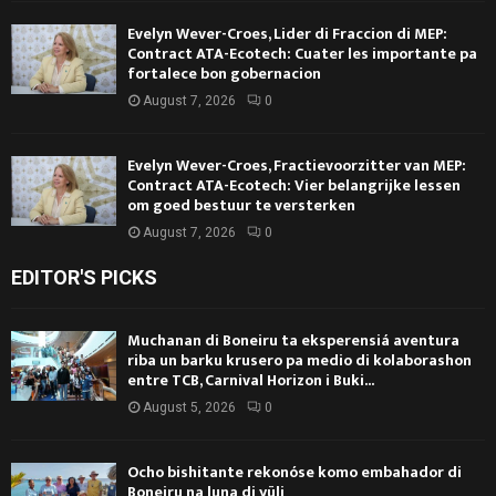
Evelyn Wever-Croes, Lider di Fraccion di MEP:
Contract ATA-Ecotech: Cuater les importante pa
fortalece bon gobernacion
August 7, 2026
0
Evelyn Wever-Croes, Fractievoorzitter van MEP:
Contract ATA-Ecotech: Vier belangrijke lessen
om goed bestuur te versterken
August 7, 2026
0
EDITOR'S PICKS
Muchanan di Boneiru ta eksperensiá aventura
riba un barku krusero pa medio di kolaborashon
entre TCB, Carnival Horizon i Buki...
August 5, 2026
0
Ocho bishitante rekonóse komo embahador di
Boneiru na luna di yüli