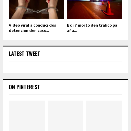
Video viral a conduci dos
E di 7 morto den trafico pa
detencion den caso...
aña...
LATEST TWEET
ON PINTEREST