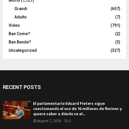
Morto
(1,127)
Grandi
(657)
Adulto
(7)
Video
(791)
Ban Come?
(2)
Ban Bende?
(3)
Uncategorized
(327)
RECENT POSTS
El parlamentario Eduard Pieters sigue
cuestionando el uso de 16 millones de florines y
quiere saber a dónde va el...
August 7, 2026
0