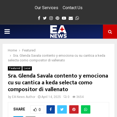
Our Services
Contact Us
Facebook
Twitter
Instagram
Pinterest
Youtube
Email
Whatsapp
PRIMARY
MENU
Home
Featured
app
Sra. Glenda Savala contento y emociona cu su cantica a keda
selecta como compositor di vallenato
Featured
Local
Sra. Glenda Savala contento y emociona
cu su cantica a keda selecta como
compositor di vallenato
by
EA News Author
April 14, 2025
0
3654
SHARE
0