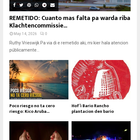
REMETIDO: Cuanto mas falta pa warda riba
Klachtencommissie...
May 14, 2026
0
Ruthy Vrieswijk Pa via di e remetido aki, mi kier hala atencion
públicamente...
Poco riesgo no ta cero
Hof’i Bario Rancho
riesgo: Kico Aruba...
plantacion den bario