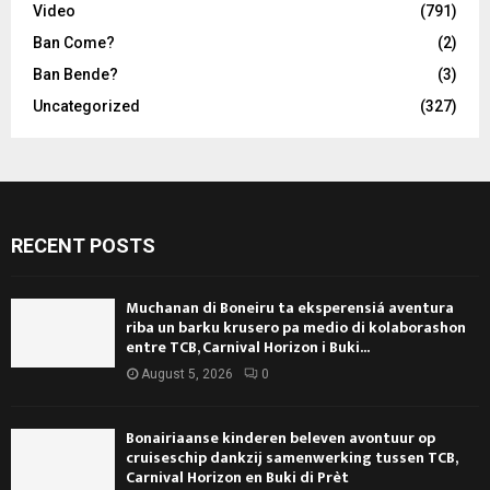
Video
(791)
Ban Come?
(2)
Ban Bende?
(3)
Uncategorized
(327)
RECENT POSTS
Muchanan di Boneiru ta eksperensiá aventura
riba un barku krusero pa medio di kolaborashon
entre TCB, Carnival Horizon i Buki...
August 5, 2026
0
Bonairiaanse kinderen beleven avontuur op
cruiseschip dankzij samenwerking tussen TCB,
Carnival Horizon en Buki di Prèt