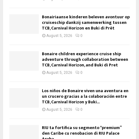
Bonairiaanse kinderen beleven avontuur op
cruiseschip dankzij samenwerking tussen
TCB, Carnival Horizon en Buki di Prèt
August 5, 2026
0
Bonaire children experience cruise ship
adventure through collaboration between
TCB, Carnival Horizon, and Buki di Pret
August 5, 2026
0
Los niños de Bonaire viven una aventura en
un crucero gracias a la colaboración entre
TCB, Carnival Horizon y Buki...
August 5, 2026
0
RIU ta fortifica su segmento “premium”
den Caribe cu renobacion di RIU Palace
Aruba