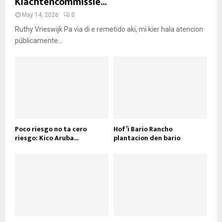
Klachtencommissie...
May 14, 2026
0
Ruthy Vrieswijk Pa via di e remetido aki, mi kier hala atencion
públicamente...
Poco riesgo no ta cero
Hof’i Bario Rancho
riesgo: Kico Aruba...
plantacion den bario