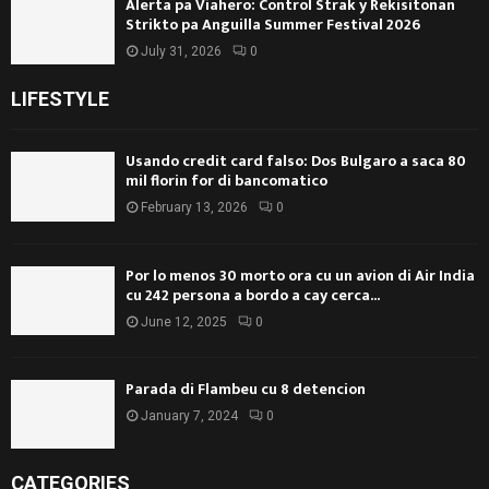
Alerta pa Viahero: Control Strak y Rekisitonan
Strikto pa Anguilla Summer Festival 2026
July 31, 2026
0
LIFESTYLE
Usando credit card falso: Dos Bulgaro a saca 80
mil florin for di bancomatico
February 13, 2026
0
Por lo menos 30 morto ora cu un avion di Air India
cu 242 persona a bordo a cay cerca...
June 12, 2025
0
Parada di Flambeu cu 8 detencion
January 7, 2024
0
CATEGORIES