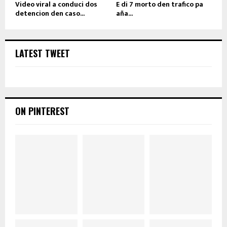
Video viral a conduci dos
E di 7 morto den trafico pa
detencion den caso...
aña...
LATEST TWEET
ON PINTEREST