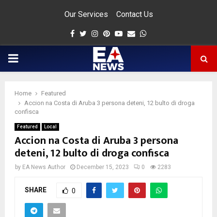
Our Services
Contact Us
Facebook
Twitter
Instagram
Pinterest
Youtube
Email
Whatsapp
PRIMARY
MENU
Home
Featured
app
Accion na Costa di Aruba 3 persona deteni, 12 bulto di droga
confisca
Featured
Local
Accion na Costa di Aruba 3 persona
deteni, 12 bulto di droga confisca
by
EA News Author
December 15, 2023
0
2283
SHARE
0