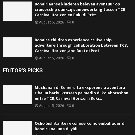
Bonairiaanse kinderen beleven avontuur op
cruiseschip dankzij samenwerking tussen TCB,
Carnival Horizon en Buki di Prèt
August 5, 2026
0
Bonaire children experience cruise ship
adventure through collaboration between TCB,
Carnival Horizon, and Buki di Pret
August 5, 2026
0
EDITOR'S PICKS
Muchanan di Boneiru ta eksperensiá aventura
riba un barku krusero pa medio di kolaborashon
entre TCB, Carnival Horizon i Buki...
August 5, 2026
0
Ocho bishitante rekonóse komo embahador di
Boneiru na luna di yüli