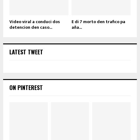
Video viral a conduci dos
E di 7 morto den trafico pa
detencion den caso...
aña...
LATEST TWEET
ON PINTEREST