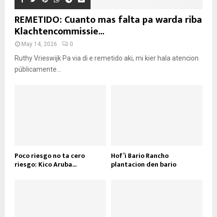
REMETIDO: Cuanto mas falta pa warda riba
Klachtencommissie...
May 14, 2026
0
Ruthy Vrieswijk Pa via di e remetido aki, mi kier hala atencion
públicamente...
Poco riesgo no ta cero
Hof’i Bario Rancho
riesgo: Kico Aruba...
plantacion den bario