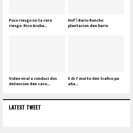
Poco riesgo no ta cero
Hof’i Bario Rancho
riesgo: Kico Aruba...
plantacion den bario
Video viral a conduci dos
E di 7 morto den trafico pa
detencion den caso...
aña...
LATEST TWEET