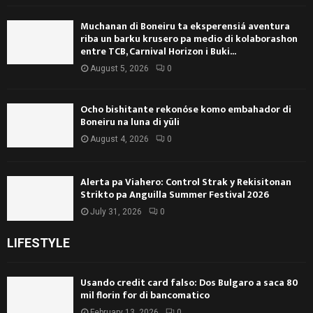
Muchanan di Boneiru ta eksperensiá aventura
riba un barku krusero pa medio di kolaborashon
entre TCB, Carnival Horizon i Buki...
August 5, 2026
0
Ocho bishitante rekonóse komo embahador di
Boneiru na luna di yüli
August 4, 2026
0
Alerta pa Viahero: Control Strak y Rekisitonan
Strikto pa Anguilla Summer Festival 2026
July 31, 2026
0
LIFESTYLE
Usando credit card falso: Dos Bulgaro a saca 80
mil florin for di bancomatico
February 13, 2026
0