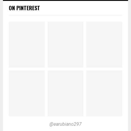
ON PINTEREST
@earubiano297