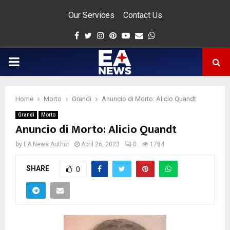
Our Services
Contact Us
Facebook
Twitter
Instagram
Pinterest
Youtube
Email
Whatsapp
PRIMARY
MENU
Home
Morto
Grandi
Anuncio di Morto: Alicio Quandt
app
Grandi
Morto
Anuncio di Morto: Alicio Quandt
by
EA News Author
April 26, 2023
0
1784
SHARE
0