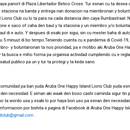
ya panort di Plaza Libertador Betico Croes. Tur esnan cu ta desea di
 staciona na banda y entrega nan donacion na miembronan y bolunt
 Lions Club cu lo ta para na cada distancia den caya Rumbastraat.
 pone e saco of caha den baul y ta staciona y un miembro y/o bolunta
aul di e auto. Y despues di esaki por sigui, sin cu mester baha di auto
 5 minuut di bo tempo.Teniendo cuenta cu e pandemia di Covid-19, 
ro- y boluntarionan ta nos prioridad, pa e motibo aki Aruba One Ha
 y ta busca e miho forma pa organisa actividad cumpliendo cu e regla
alud publico pa un y tur ta protegi y ta keda sano.
 comunidad pa ban yuda Aruba One Happy Island Lions Club yuda es
den necesidad. E siman aki waak den boso cashi caminda sigur tin
no ta wordo usa y esaki lo por haya bon uso pa esnan den necesidad
informacion por bishita e pagina di Facebook di Aruba One Happy Isl
ilclub@gmail.com
.