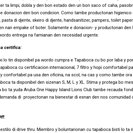
ter ta limpi, dobla y den bon estado den un bon saco of caha, pasob
e donacion den bon condicion. Como tambe productonan higienico 
asta di djente, skeiro di djente, handsanitizer, pampers, toilet pape
en nan empake of boter. Solamente e donacion- y productonan den 
o wordo entrega na famianan den necesidad urgente.
a certifica:
aki lo tin disponibel pa wordo cumpra e Tapaboca cu bo por laba y po
 tapaboca cu certificacion internacional, 7 filtro y hopi comfortabel pa
l y confortabel pa usa den oficina, na scol, na cas y como tambe ora
paboca ta disponibel den sizenan S, M, L y XL. Stima y protega bo m
 bo ta yuda Aruba One Happy Island Lions Club tambe recauda fond
 demanda di proyectonan na bienestar di esnan den nos comunidad 
ff:
a estilo di drive thru. Miembro y boluntarionan cu tapaboca bisti lo ta 