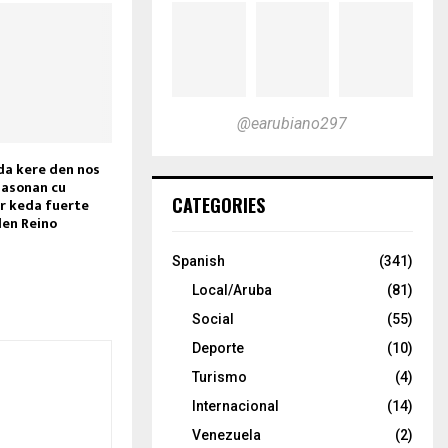
@earubiano297
da kere den nos
lasonan cu
CATEGORIES
r keda fuerte
den Reino
Spanish
(341)
Local/Aruba
(81)
Social
(55)
Deporte
(10)
Turismo
(4)
Internacional
(14)
Venezuela
(2)