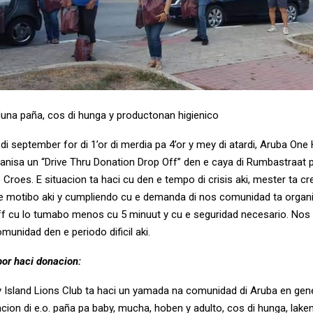
na paña, cos di hunga y productonan higienico
i september for di 1’or di merdia pa 4’or y mey di atardi, Aruba One
ganisa un “Drive Thru Donation Drop Off” den e caya di Rumbastraat p
 Croes. E situacion ta haci cu den e tempo di crisis aki, mester ta c
e motibo aki y cumpliendo cu e demanda di nos comunidad ta organi
f cu lo tumabo menos cu 5 minuut y cu e seguridad necesario. Nos 
munidad den e periodo dificil aki.
or haci donacion:
Island Lions Club ta haci un yamada na comunidad di Aruba en gen
cion di e.o. paña pa baby, mucha, hoben y adulto, cos di hunga, lake