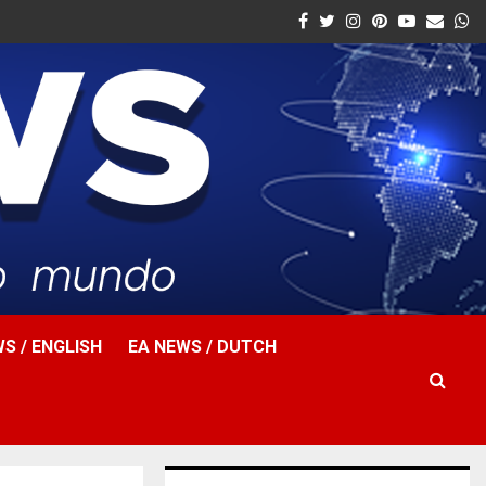
Facebook
Twitter
Instagram
Pinterest
Youtube
Email
W
S / ENGLISH
EA NEWS / DUTCH