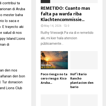
 contribui ta
REMETIDO: Cuanto mas
arionan di Aruba
falta pa warda riba
 No mester baha
Klachtencommissie...
rio lo saca e
May 14, 2026
0
. E trayecto aki
e salud di nos
Ruthy Vrieswijk Pa via di e remetido
aki, mi kier hala atencion
ppy Island Lions
públicamente...
nan di
nan den nos
Poco riesgo no ta
Hof’i Bario
 pañanan den bon
cero riesgo: Kico
Rancho
. Tur donacion
Aruba...
plantacion den
bario
and Lions Club