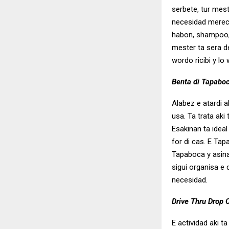
serbete, tur mes
necesidad merec
habon, shampoo, p
mester ta sera d
wordo ricibi y l
Benta di Tapaboc
Alabez e atardi 
usa. Ta trata aki
Esakinan ta idea
for di cas. E Ta
Tapaboca y asina
sigui organisa e
necesidad.
Drive Thru Drop O
E actividad aki t