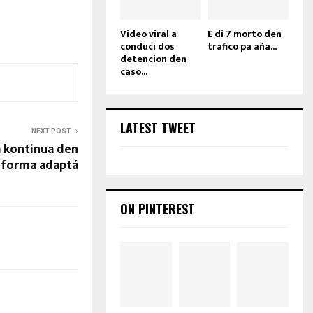
Video viral a
E di 7 morto den
conduci dos
trafico pa aña...
detencion den
caso...
LATEST TWEET
NEXT POST
a kontinua den
forma adaptá
ON PINTEREST