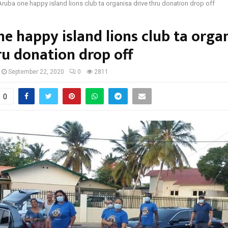
Aruba one happy island lions club ta organisa drive thru donation drop off
e happy island lions club ta orga
ru donation drop off
September 22, 2020
0
2811
0