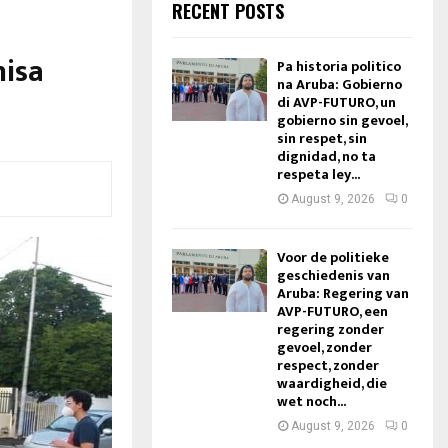
RECENT POSTS
nisa
Pa historia politico
na Aruba: Gobierno
di AVP-FUTURO, un
gobierno sin gevoel,
sin respet, sin
dignidad, no ta
respeta ley...
August 9, 2026
0
Voor de politieke
geschiedenis van
Aruba: Regering van
AVP-FUTURO, een
regering zonder
gevoel, zonder
respect, zonder
waardigheid, die
wet noch...
August 9, 2026
0