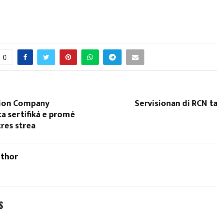
0
tion Company
Servisionan di RCN t
ta sertifiká e promé
res strea
uthor
S