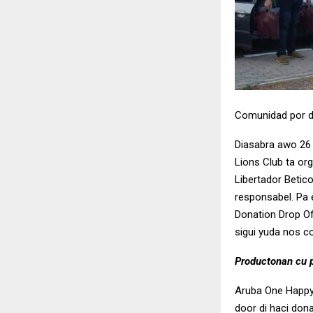
Comunidad por du
Diasabra awo 26 d
Lions Club ta or
Libertador Betico
responsabel. Pa 
Donation Drop Of
sigui yuda nos co
Productonan cu p
Aruba One Happy 
door di haci dona