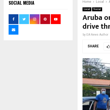
SOCIAL MEDIA
Home
Local
Local
Social
Aruba on
drive th
by
EA News Author
SHARE