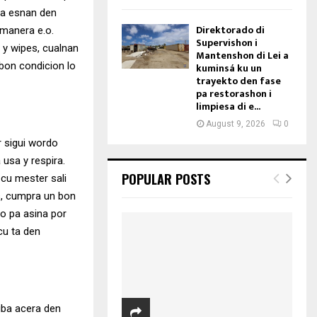
ra esnan den
Direktorado di
manera e.o.
Supervishon i
r y wipes, cualnan
Mantenshon di Lei a
bon condicion lo
kuminsá ku un
trayekto den fase
pa restorashon i
limpiesa di e...
August 9, 2026
0
r sigui wordo
 usa y respira.
POPULAR POSTS
 cu mester sali
es, cumpra un bon
o pa asina por
cu ta den
riba acera den