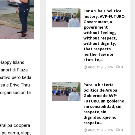
For Aruba’s political
history: AVP-FUTURO
Government, a
government
without feeling,
without respect,
without dignity,
that respects
neither law nor
statute,...
 Happy Island
August 9, 2026
0
anort di Plaza
reativo pero keda
Para la historia
sa e Drive Thru
política de Aruba
organisacion ta
Gobierno de AVP-
FUTURO, un gobierno
sin sensibilidad, sin
respeto, sin
dignidad, que no
respeta...
eral pa coopera
August 9, 2026
0
n pa cama, slopi,